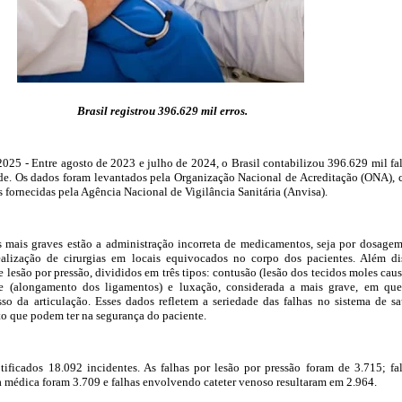
Brasil registrou 396.629 mil erros.
 2025 - Entre agosto de 2023 e julho de 2024, o Brasil contabilizou 396.629 mil fa
úde. Os dados foram levantados pela Organização Nacional de Acreditação (ONA),
 fornecidas pela Agência Nacional de Vigilância Sanitária (Anvisa).
s mais graves estão a administração incorreta de medicamentos, seja por dosage
realização de cirurgias em locais equivocados no corpo dos pacientes. Além di
 lesão por pressão, divididos em três tipos: contusão (lesão dos tecidos moles cau
se (alongamento dos ligamentos) e luxação, considerada a mais grave, em qu
so da articulação. Esses dados refletem a seriedade das falhas no sistema de s
cto que podem ter na segurança do paciente.
ificados 18.092 incidentes. As falhas por lesão por pressão foram de 3.715; fa
ia médica foram 3.709 e falhas envolvendo cateter venoso resultaram em 2.964.