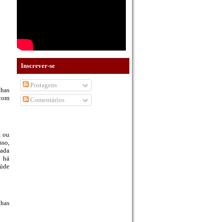
Inscrever-se
Postagens
lhas
 com
Comentários
m ou
sso,
sada
e há
aúde
lhas