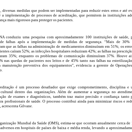
, diversas medidas que podem ser implementadas para reduzir estes erros e até ev
é a implementação de processos de acreditação, que permitem às instituições ad
nça mais rigorosos para proteger os pacientes.
NA conduziu uma pesquisa com aproximadamente 100 instituições de saúde, 
 de falhas após a implementação de medidas de segurança. “Mais de 30% 
aram que as falhas na administração de medicamentos diminuíram em 51%; os erro
ientes caíram 52%; as infecções hospitalares reduziram 42%; as falhas na prescriçã
aram 35%; enquanto os problemas de comunicação diminuíram 37%. Houve a
 nas quedas de pacientes nos leitos e de 45% tanto nas falhas na esterilizaçã
a manutenção preventiva dos equipamentos”, evidencia a gerente de Operaçõe
o.
reditação é um processo desafiador que exige comprometimento, disciplina e
cultural dentro das organizações. Além de aumentar a segurança no atendim
ação de exames e diagnósticos, também traz maior precisão e confiança tanto 
ra profissionais de saúde. O processo contribui ainda para minimizar riscos e red
, acrescenta Gilvane.
ganização Mundial da Saúde (OMS), estima-se que ocorram anualmente cerca de
 adversos em hospitais de países de baixa e média renda, levando a aproximadam