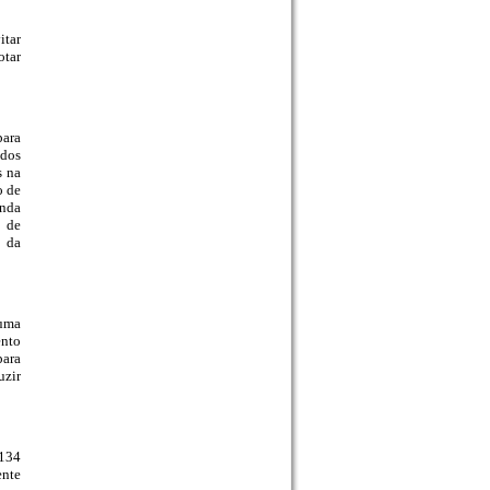
itar
otar
para
dos
s na
o de
inda
o de
s da
 uma
ento
para
uzir
 134
ente