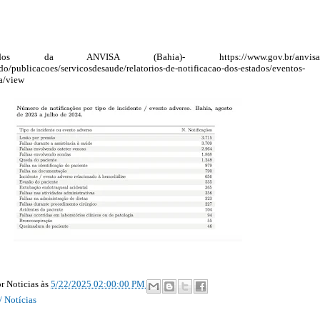
s da ANVISA (Bahia)- https://www.gov.br/anvisa/
do/publicacoes/servicosdesaude/relatorios-de-notificacao-dos-estados/eventos-
a/view
r Noticias
às
5/22/2025 02:00:00 PM
/ Notícias