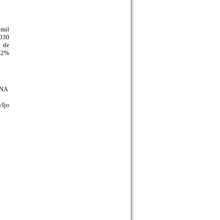
 mil
.030
o de
2,2%
ONA
Ijo