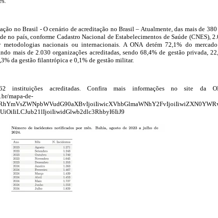
es.
tação no Brasil - O cenário de acreditação no Brasil – Atualmente, das mais de 380
úde no país, conforme Cadastro Nacional de Estabelecimentos de Saúde (CNES), 2
or metodologias nacionais ou internacionais. A ONA detém 72,1% do mercad
zando mais de 2.030 organizações acreditadas, sendo 68,4% de gestão privada, 2
,3% da gestão filantrópica e 0,1% de gestão militar.
 instituições acreditadas. Confira mais informações no site da 
.br/mapa-de-
Jlc3RhYmVsZWNpbWVudG90aXBvIjoiIiwicXVhbGlmaWNhY2FvIjoiIiwiZXN0YWRv
OiIiLCJub21lIjoiIiwidGlwb2dlc3RhbyI6IiJ9