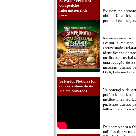
Salvador receberá
competição
internacional de
Existem, no entanto
pizza
óbitos. Uma delas 
protocolos de segura
Recentemente, a O
avaliar a redução
entrevistados relat
identificação de pac
medicamentos baix
uma redução de 33%
materiais quanto n
ONA, Gilvane Lolat
Salvador Notícias foi
conferir show do A-
"A obtenção da ac
Ha em Salvador
profunda mudança 
médico e na realiz
pacientes quanto pa
falhas operacionais"
De acordo com a Or
milhões de eventos