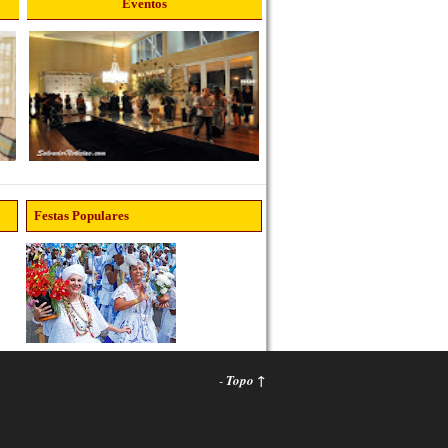
Eventos
Festas Populares
-
Topo ↑