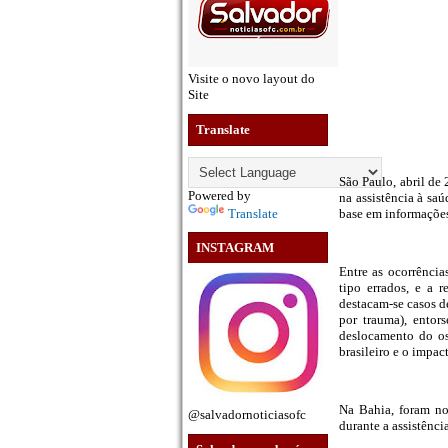
Visite o novo layout do
Site
Translate
São Paulo, abril de
Powered by
na assistência à sa
Translate
base em informações
INSTAGRAM
Entre as ocorrência
tipo errados, e a 
destacam-se casos de
por trauma), entor
deslocamento do os
brasileiro e o impa
Na Bahia, foram not
@salvadornoticiasofc
durante a assistênc