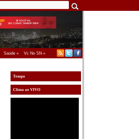
Saúde »
Vc No SN »
Tempo
Clima ao VIVO