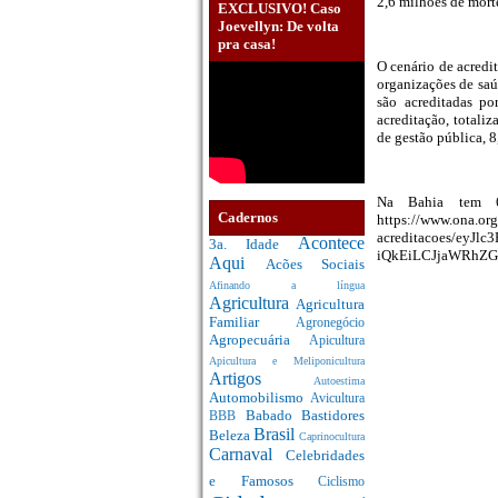
2,6 milhões de mort
EXCLUSIVO! Caso
Joevellyn: De volta
pra casa!
O cenário de acredi
organizações de sa
são acreditadas p
acreditação, totali
de gestão pública, 8
Na Bahia tem 62
Cadernos
https://www.ona.org
acreditacoes/ey
Acontece
3a. Idade
iQkEiLCJjaWRhZGUi
Aqui
Acões Sociais
Afinando a língua
Agricultura
Agricultura
Familiar
Agronegócio
Agropecuária
Apicultura
Apicultura e Meliponicultura
Artigos
Autoestima
Automobilismo
Avicultura
Babado
Bastidores
BBB
Brasil
Beleza
Caprinocultura
Carnaval
Celebridades
e Famosos
Ciclismo