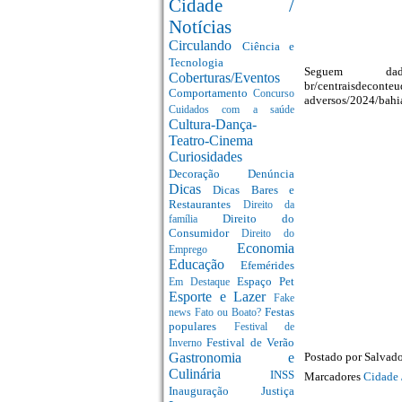
Cidade /
Notícias
Circulando
Ciência e
Tecnologia
Seguem dado
Coberturas/Eventos
br/centraisdeconteu
Comportamento
Concurso
adversos/2024/bahi
Cuidados com a saúde
Cultura-Dança-
Teatro-Cinema
Curiosidades
Decoração
Denúncia
Dicas
Dicas Bares e
Restaurantes
Direito da
Direito do
família
Consumidor
Direito do
Economia
Emprego
Educação
Efemérides
Espaço Pet
Em Destaque
Esporte e Lazer
Fake
Festas
news
Fato ou Boato?
populares
Festival de
Festival de Verão
Inverno
Postado por
Salvado
Gastronomia e
Culinária
INSS
Marcadores
Cidade 
Inauguração
Justiça