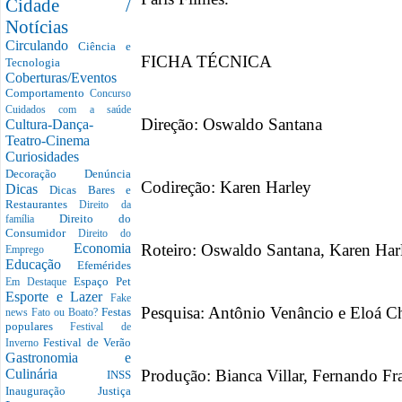
Cidade /
Notícias
Circulando
Ciência e
FICHA TÉCNICA
Tecnologia
Coberturas/Eventos
Comportamento
Concurso
Cuidados com a saúde
Direção: Oswaldo Santana
Cultura-Dança-
Teatro-Cinema
Curiosidades
Decoração
Denúncia
Codireção: Karen Harley
Dicas
Dicas Bares e
Restaurantes
Direito da
Direito do
família
Consumidor
Direito do
Roteiro: Oswaldo Santana, Karen Har
Economia
Emprego
Educação
Efemérides
Espaço Pet
Em Destaque
Esporte e Lazer
Fake
Pesquisa: Antônio Venâncio e Eloá 
Festas
news
Fato ou Boato?
populares
Festival de
Festival de Verão
Inverno
Gastronomia e
Produção: Bianca Villar, Fernando F
Culinária
INSS
Inauguração
Justiça