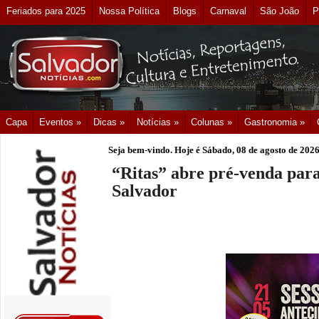
Feriados para 2025
Nossa Política
Blogs
Carnaval
São João
P
Capa
Eventos »
Dicas »
Notícias »
Colunas »
Gastronomia »
Seja bem-vindo. Hoje é
Sábado, 08 de agosto de 202
“Ritas” abre pré-venda para
Salvador