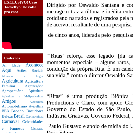
EXCLUSIVO! Caso
Dirigido por Oswaldo Santana e cod
Joevellyn: De volta
metragem traz a última e inédita ent
pra casa!
cotidiano narrados e registrados pela 
de acervo, resultante de uma pesquisa
de cinco anos, liderada pelo pesquis
“‘Ritas’ reforça esse legado [da 
Cadernos
momentos especiais – alguns raros, 
Acontece
3a. Idade
condução da própria Rita. É um calei
Aqui
Acões Sociais
sua vida,” conta o diretor Oswaldo S
Afinando a língua
Agricultura
Agricultura
Familiar
Agronegócio
Agropecuária
Apicultura
“Ritas” é uma produção Biônica
Apicultura e Meliponicultura
Artigos
Productions e Claro, com apoio Gl
Autoestima
Automobilismo
Avicultura
Governo do Estado de São Paulo, 
Babado
Bastidores
BBB
Indústria Criativas, Governo Federal, 
Brasil
Beleza
Caprinocultura
Carnaval
Celebridades
Paulo Gustavo e apoio de mídia do U
e Famosos
Ciclismo
Paris Filmes.