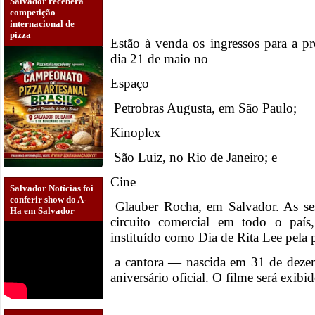
Salvador receberá
competição
internacional de
pizza
Estão à venda os ingressos para a pr
dia 21 de maio no
Espaço
Petrobras Augusta, em São Paulo;
Kinoplex
São Luiz, no Rio de Janeiro; e
Cine
Salvador Notícias foi
conferir show do A-
Glauber Rocha, em Salvador. As ses
Ha em Salvador
circuito comercial em todo o país
instituído como Dia de Rita Lee pela p
a cantora — nascida em 31 de dez
aniversário oficial. O filme será exib