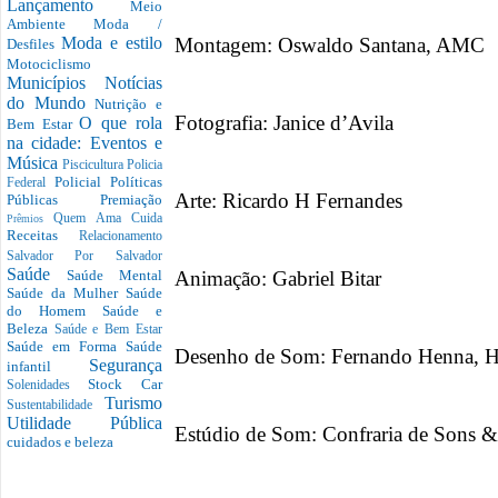
Lançamento
Meio
Ambiente
Moda /
Montagem: Oswaldo Santana, AMC
Moda e estilo
Desfiles
Motociclismo
Municípios
Notícias
do Mundo
Nutrição e
Fotografia: Janice d’Avila
O que rola
Bem Estar
na cidade: Eventos e
Música
Piscicultura
Policia
Policial
Políticas
Federal
Arte: Ricardo H Fernandes
Públicas
Premiação
Quem Ama Cuida
Prêmios
Receitas
Relacionamento
Salvador Por Salvador
Saúde
Animação: Gabriel Bitar
Saúde Mental
Saúde da Mulher
Saúde
do Homem
Saúde e
Beleza
Saúde e Bem Estar
Saúde em Forma
Saúde
Desenho de Som: Fernando Henna, H
Segurança
infantil
Stock Car
Solenidades
Turismo
Sustentabilidade
Utilidade Pública
Estúdio de Som: Confraria de Sons 
cuidados e beleza