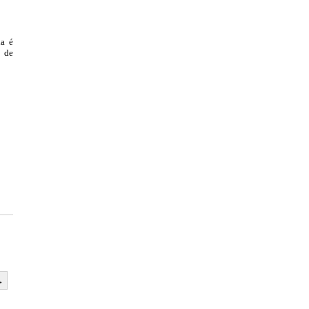
ia é
e de
→