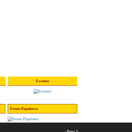
Eventos
Festas Populares
-
Topo ↑