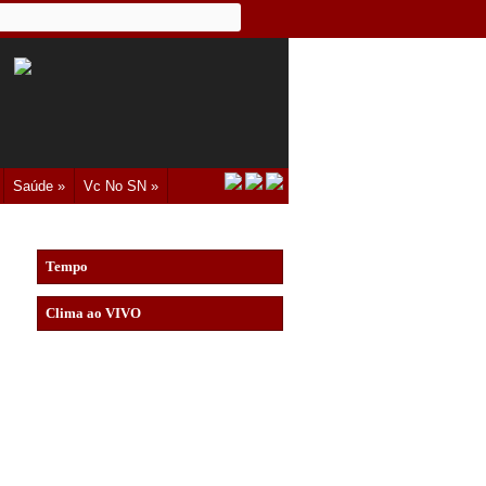
Saúde »
Vc No SN »
Tempo
Clima ao VIVO