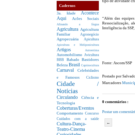
tipo de atividade cr
Cadernos
Acontece
3a. Idade
Aqui
“Além das equipes 
Acões Sociais
Ressocialização, 
Afinando a língua
Inteligência da SSP
Agricultura
Agricultura
Familiar
Agronegócio
Agropecuária
Apicultura
Apicultura e Meliponicultura
Artigos
Autoestima
Automobilismo
Avicultura
Babado
Bastidores
BBB
Fonte: Ascom/SSP
Brasil
Beleza
Caprinocultura
Carnaval
Celebridades
Postado por
Salvado
e Famosos
Ciclismo
Cidade /
Marcadores
Municí
Notícias
Circulando
Ciência e
0 comentários :
Tecnologia
Coberturas/Eventos
Postar um comentár
Comportamento
Concurso
Cuidados com a saúde
←
Cultura-Dança-
Teatro-Cinema
Curiosidades