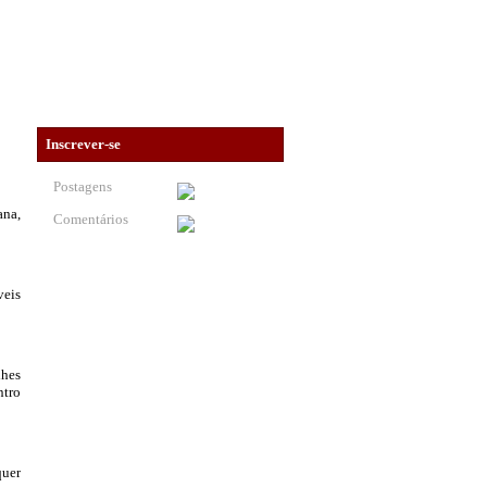
Inscrever-se
Postagens
ana,
Comentários
veis
lhes
ntro
quer