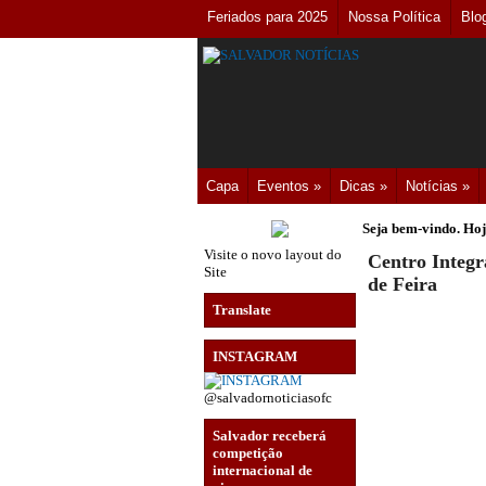
Feriados para 2025
Nossa Política
Blo
Capa
Eventos »
Dicas »
Notícias »
Seja bem-vindo. Hoj
Visite o novo layout do
Centro Integr
Site
de Feira
Translate
INSTAGRAM
@salvadornoticiasofc
Salvador receberá
competição
internacional de