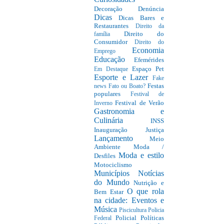
Decoração
Denúncia
Dicas
Dicas Bares e
Restaurantes
Direito da
Direito do
família
Consumidor
Direito do
Economia
Emprego
Educação
Efemérides
Espaço Pet
Em Destaque
Esporte e Lazer
Fake
Festas
news
Fato ou Boato?
populares
Festival de
Festival de Verão
Inverno
Gastronomia e
Culinária
INSS
Inauguração
Justiça
Lançamento
Meio
Ambiente
Moda /
Moda e estilo
Desfiles
Motociclismo
Municípios
Notícias
do Mundo
Nutrição e
O que rola
Bem Estar
na cidade: Eventos e
Música
Piscicultura
Policia
Policial
Políticas
Federal