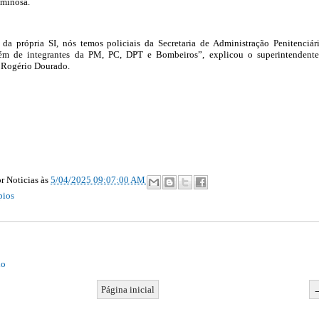
iminosa.
da própria SI, nós temos policiais da Secretaria de Administração Penitenciár
além de integrantes da PM, PC, DPT e Bombeiros”, explicou o superintendent
, Rogério Dourado.
r Noticias
às
5/04/2025 09:07:00 AM
pios
io
Página inicial