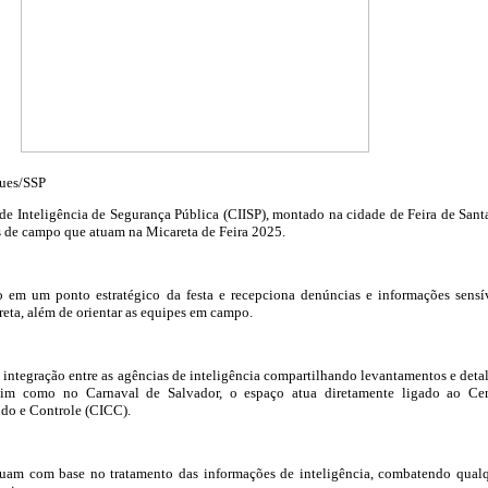
gues/SSP
de Inteligência de Segurança Pública (CIISP), montado na cidade de Feira de Sant
s de campo que atuam na Micareta de Feira 2025.
 em um ponto estratégico da festa e recepciona denúncias e informações sensí
reta, além de orientar as equipes em campo.
integração entre as agências de inteligência compartilhando levantamentos e deta
ssim como no Carnaval de Salvador, o espaço atua diretamente ligado ao Ce
do e Controle (CICC).
atuam com base no tratamento das informações de inteligência, combatendo qual