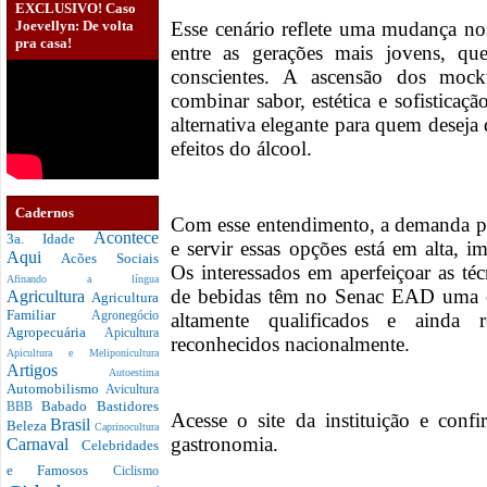
EXCLUSIVO! Caso
Joevellyn: De volta
Esse cenário reflete uma mudança no
pra casa!
entre as gerações mais jovens, q
conscientes.​ A ascensão dos mockt
combinar sabor, estética e sofisticaç
alternativa elegante para quem deseja
efeitos do álcool.
Cadernos
Com esse entendimento, a demanda por
Acontece
3a. Idade
e servir essas opções está em alta, i
Aqui
Acões Sociais
Os interessados em aperfeiçoar as t
Afinando a língua
de bebidas têm no Senac EAD uma o
Agricultura
Agricultura
Familiar
altamente qualificados e ainda r
Agronegócio
Agropecuária
Apicultura
reconhecidos nacionalmente.
Apicultura e Meliponicultura
Artigos
Autoestima
Automobilismo
Avicultura
Babado
Bastidores
BBB
Acesse o site da instituição e conf
Brasil
Beleza
Caprinocultura
gastronomia.
Carnaval
Celebridades
e Famosos
Ciclismo