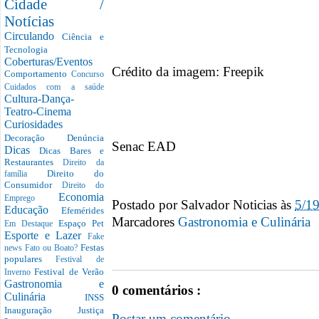
Cidade /
Notícias
Circulando
Ciência e
Tecnologia
Coberturas/Eventos
Crédito da imagem: Freepik
Comportamento
Concurso
Cuidados com a saúde
Cultura-Dança-
Teatro-Cinema
Curiosidades
Decoração
Denúncia
Senac EAD
Dicas
Dicas Bares e
Restaurantes
Direito da
Direito do
família
Consumidor
Direito do
Economia
Emprego
Postado por
Salvador Noticias
às
5/1
Educação
Efemérides
Marcadores
Gastronomia e Culinária
Espaço Pet
Em Destaque
Esporte e Lazer
Fake
Festas
news
Fato ou Boato?
populares
Festival de
Festival de Verão
Inverno
Gastronomia e
0 comentários :
Culinária
INSS
Inauguração
Justiça
Postar um comentário