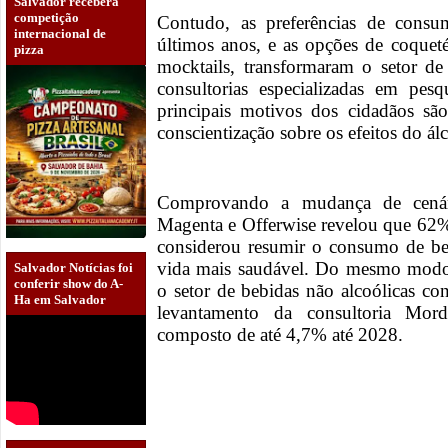
Salvador receberá
competição
Contudo, as preferências de con
internacional de
últimos anos, e as opções de coque
pizza
mocktails, transformaram o setor d
consultorias especializadas em pe
principais motivos dos cidadãos sã
conscientização sobre os efeitos do ál
Comprovando a mudança de cenár
Magenta e Offerwise revelou que 62% 
considerou resumir o consumo de beb
vida mais saudável. Do mesmo modo,
Salvador Notícias foi
conferir show do A-
o setor de bebidas não alcoólicas c
Ha em Salvador
levantamento da consultoria Mordo
composto de até 4,7% até 2028.