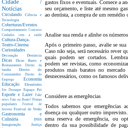
Cidade /
gastos fixos e eventuais. Comece a a
Notícias
seu orçamento, e liste até mesmo g
ao dentista, a compra de um remédio o
Circulando
Ciência e
Tecnologia
Coberturas/Eventos
Comportamento
Concurso
Analise sua renda e alinhe os números
Cuidados com a saúde
Cultura-Dança-
Após o primeiro passo, avalie se sua
Teatro-Cinema
Curiosidades
Caso não seja, será necessário rever q
Decoração
Denúncia
quais podem ser cortados. Lembr
Dicas
Dicas Bares e
podem ser revistas, como economizar
Restaurantes
Direito da
produtos mais baratos no mercado 
Direito do
família
Consumidor
Direito do
desnecessários, como os famosos deli
Economia
Emprego
Educação
Efemérides
Espaço Pet
Em Destaque
Esporte e Lazer
Considere as emergências
Fake
Festas
news
Fato ou Boato?
populares
Festival de
Todos sabemos que emergências a
Festival de Verão
Inverno
doença ou qualquer outro imprevisto. 
Gastronomia e
uma reserva de emergência, ou op
Culinária
INSS
dentro da sua possibilidade de pag
Inauguração
Justiça