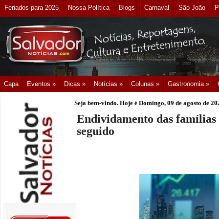
Feriados para 2025
Nossa Política
Blogs
Carnaval
São João
P
Capa
Eventos »
Dicas »
Notícias »
Colunas »
Gastronomia »
Seja bem-vindo. Hoje é
Domingo, 09 de agosto de 20
Endividamento das famílias
seguido