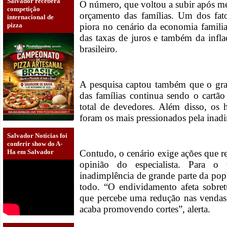
Salvador receberá
O número, que voltou a subir após me
competição
orçamento das famílias. Um dos fat
internacional de
pizza
piora no cenário da economia famili
das taxas de juros e também da infl
brasileiro.
A pesquisa captou também que o gra
das famílias continua sendo o cartã
total de devedores. Além disso, os 
foram os mais pressionados pela inadim
Salvador Notícias foi
conferir show do A-
Contudo, o cenário exige ações que 
Ha em Salvador
opinião do especialista. Para 
inadimplência de grande parte da p
todo. “O endividamento afeta sobret
que percebe uma redução nas vendas 
acaba promovendo cortes”, alerta.