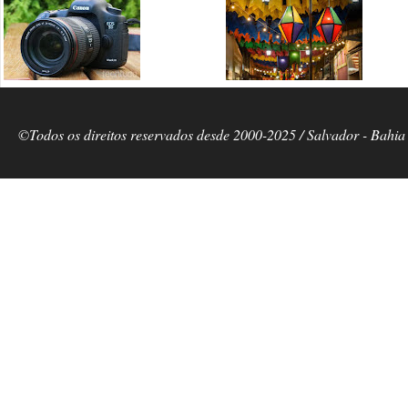
©Todos os direitos reservados desde 2000-2025 / Salvador - Bahia