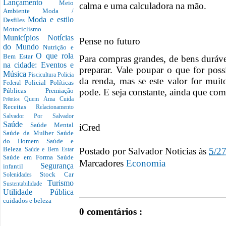
Lançamento
Meio
calma e uma calculadora na mão.
Ambiente
Moda /
Moda e estilo
Desfiles
Motociclismo
Municípios
Notícias
Pense no futuro
do Mundo
Nutrição e
O que rola
Bem Estar
Para compras grandes, de bens duráve
na cidade: Eventos e
preparar. Vale poupar o que for po
Música
Piscicultura
Policia
da renda, mas se este valor for mui
Policial
Políticas
Federal
pode. E seja constante, ainda que co
Públicas
Premiação
Quem Ama Cuida
Prêmios
Receitas
Relacionamento
Salvador Por Salvador
Saúde
Saúde Mental
iCred
Saúde da Mulher
Saúde
do Homem
Saúde e
Postado por
Salvador Noticias
às
5/2
Beleza
Saúde e Bem Estar
Saúde em Forma
Saúde
Marcadores
Economia
Segurança
infantil
Stock Car
Solenidades
Turismo
Sustentabilidade
Utilidade Pública
cuidados e beleza
0 comentários :