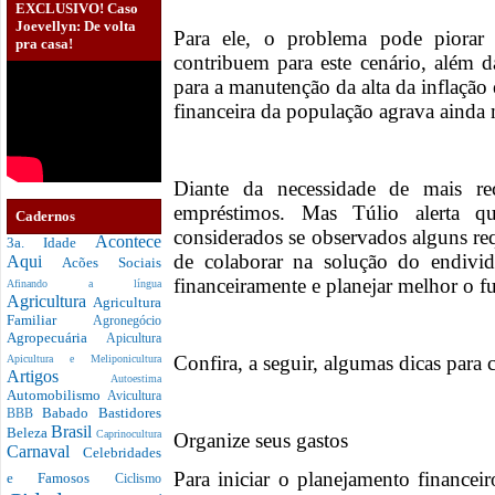
EXCLUSIVO! Caso
Joevellyn: De volta
Para ele, o problema pode piorar 
pra casa!
contribuem para este cenário, além 
para a manutenção da alta da inflação 
financeira da população agrava ainda 
Diante da necessidade de mais rec
empréstimos. Mas Túlio alerta 
Cadernos
considerados se observados alguns req
Acontece
3a. Idade
de colaborar na solução do endivid
Aqui
Acões Sociais
financeiramente e planejar melhor o fu
Afinando a língua
Agricultura
Agricultura
Familiar
Agronegócio
Agropecuária
Apicultura
Confira, a seguir, algumas dicas para 
Apicultura e Meliponicultura
Artigos
Autoestima
Automobilismo
Avicultura
Babado
Bastidores
BBB
Brasil
Beleza
Caprinocultura
Organize seus gastos
Carnaval
Celebridades
Para iniciar o planejamento financei
e Famosos
Ciclismo