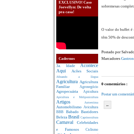
EXCLUSIVO! Caso
sobremesas completa
Joevellyn: De volta
pra casa!
O valor do buffet é
têm 50% de descont
Postado por
Salvado
Cadernos
Marcadores
Gastron
Acontece
3a. Idade
Aqui
Acões Sociais
Afinando a língua
Agricultura
Agricultura
0 comentários :
Familiar
Agronegócio
Agropecuária
Apicultura
Postar um comentár
Apicultura e Meliponicultura
Artigos
Autoestima
←
Automobilismo
Avicultura
Babado
Bastidores
BBB
Brasil
Beleza
Caprinocultura
Carnaval
Celebridades
e Famosos
Ciclismo