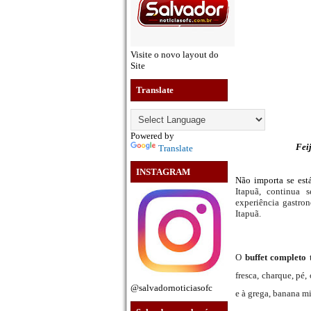
Visite o novo layout do
Site
Translate
Powered by
Feij
Translate
INSTAGRAM
Não importa se est
Itapuã, continua 
experiência gastro
Itapuã.
O
buffet completo
t
fresca, charque, pé,
@salvadornoticiasofc
e à grega, banana mi