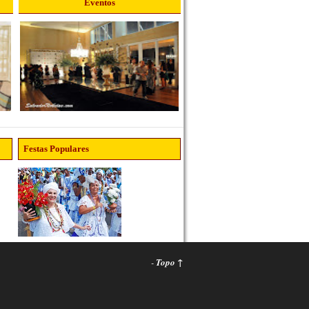
Eventos
Festas Populares
-
Topo ↑