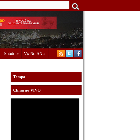
Saúde »
Vc No SN »
Tempo
Clima ao VIVO