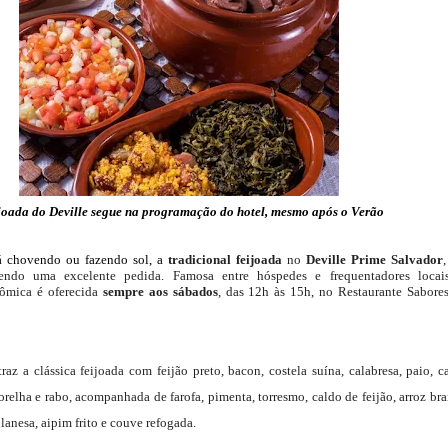
oada do Deville segue na programação do hotel, mesmo após o Verão
á chovendo ou fazendo sol, a
tradicional feijoada
no
Deville Prime Salvador
sendo uma excelente pedida. Famosa entre hóspedes e frequentadores locai
nômica é oferecida
sempre aos sábados
, das 12h às 15h, no Restaurante Sabore
raz a clássica feijoada com feijão preto, bacon, costela suína, calabresa, paio, c
 orelha e rabo, acompanhada de farofa, pimenta, torresmo, caldo de feijão, arroz br
lanesa, aipim frito e couve refogada.