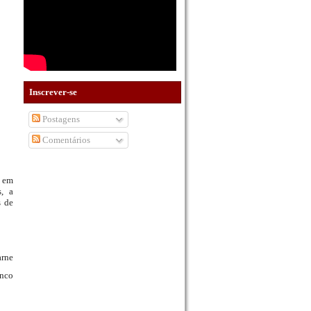
Inscrever-se
Postagens
Comentários
, em
s, a
s de
arne
anco