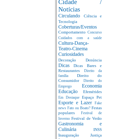
Cidade /
Notícias
Circulando
Ciência e
Tecnologia
Coberturas/Eventos
Comportamento
Concurso
Cuidados com a saúde
Cultura-Dança-
Teatro-Cinema
Curiosidades
Decoração
Denúncia
Dicas
Dicas Bares e
Restaurantes
Direito da
Direito do
família
Consumidor
Direito do
Economia
Emprego
Educação
Efemérides
Espaço Pet
Em Destaque
Esporte e Lazer
Fake
Festas
news
Fato ou Boato?
populares
Festival de
Festival de Verão
Inverno
Gastronomia e
Culinária
INSS
Inauguração
Justiça