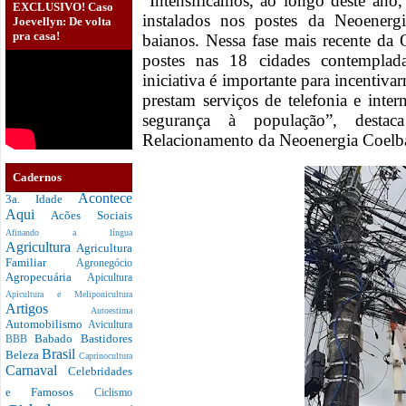
“Intensificamos, ao longo deste ano
EXCLUSIVO! Caso
instalados nos postes da Neoener
Joevellyn: De volta
pra casa!
baianos. Nessa fase mais recente da
postes nas 18 cidades contemplad
iniciativa é importante para incentiv
prestam serviços de telefonia e inte
segurança à população”, destac
Relacionamento da Neoenergia Coelb
Cadernos
Acontece
3a. Idade
Aqui
Acões Sociais
Afinando a língua
Agricultura
Agricultura
Familiar
Agronegócio
Agropecuária
Apicultura
Apicultura e Meliponicultura
Artigos
Autoestima
Automobilismo
Avicultura
Babado
Bastidores
BBB
Brasil
Beleza
Caprinocultura
Carnaval
Celebridades
e Famosos
Ciclismo