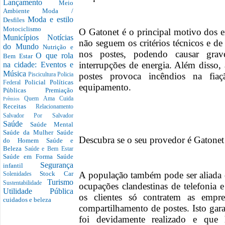
Lançamento
Meio
Ambiente
Moda /
Moda e estilo
Desfiles
Motociclismo
O Gatonet é o principal motivo dos e
Municípios
Notícias
não seguem os critérios técnicos e de
do Mundo
Nutrição e
nos postes, podendo causar gra
O que rola
Bem Estar
interrupções de energia. Além disso, 
na cidade: Eventos e
Música
postes provoca incêndios na fia
Piscicultura
Policia
Policial
Políticas
Federal
equipamento.
Públicas
Premiação
Quem Ama Cuida
Prêmios
Receitas
Relacionamento
Salvador Por Salvador
Saúde
Saúde Mental
Saúde da Mulher
Saúde
Descubra se o seu provedor é Gatonet
do Homem
Saúde e
Beleza
Saúde e Bem Estar
Saúde em Forma
Saúde
Segurança
infantil
A população também pode ser aliada
Stock Car
Solenidades
Turismo
Sustentabilidade
ocupações clandestinas de telefonia e
Utilidade Pública
os clientes só contratem as empr
cuidados e beleza
compartilhamento de postes. Isto gara
foi devidamente realizado e que 