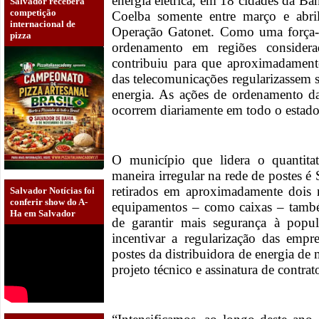
energia elétrica, em 18 cidades da B
Salvador receberá
competição
Coelba somente entre março e abr
internacional de
Operação Gatonet. Como uma força-t
pizza
ordenamento em regiões considera
contribuiu para que aproximadamen
das telecomunicações regularizassem s
energia. As ações de ordenamento d
ocorrem diariamente em todo o estado
O município que lidera o quantita
maneira irregular na rede de postes é
retirados em aproximadamente dois 
Salvador Notícias foi
conferir show do A-
equipamentos – como caixas – tamb
Ha em Salvador
de garantir mais segurança à popul
incentivar a regularização das empr
postes da distribuidora de energia de
projeto técnico e assinatura de contrat