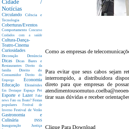
Cidade /
Notícias
Circulando
Ciência e
Tecnologia
Coberturas/Eventos
Comportamento
Concurso
Cuidados com a saúde
Cultura-Dança-
Teatro-Cinema
Curiosidades
Como as empresas de telecomunicaçõe
Decoração
Denúncia
Dicas
Dicas Bares e
Restaurantes
Direito da
Direito do
Para evitar que seus cabos sejam re
família
Consumidor
Direito do
interrompido, a distribuidora disp
Economia
Emprego
direto para que empresas de possam
Educação
Efemérides
atendimentousomutuo.coelba@neoen
Espaço Pet
Em Destaque
Esporte e Lazer
tirar suas dúvidas e receber orientaçõe
Fake
Festas
news
Fato ou Boato?
populares
Festival de
Festival de Verão
Inverno
Gastronomia e
Culinária
INSS
Inauguração
Justiça
Clique Para Download