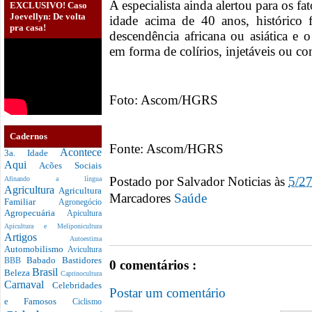
A especialista ainda alertou para os f
EXCLUSIVO! Caso
Joevellyn: De volta
idade acima de 40 anos, histórico fa
pra casa!
descendência africana ou asiática e 
em forma de colírios, injetáveis ou c
Foto: Ascom/HGRS
Cadernos
Fonte: Ascom/HGRS
Acontece
3a. Idade
Aqui
Acões Sociais
Postado por
Salvador Noticias
às
5/2
Afinando a língua
Agricultura
Agricultura
Marcadores
Saúde
Familiar
Agronegócio
Agropecuária
Apicultura
Apicultura e Meliponicultura
Artigos
Autoestima
Automobilismo
Avicultura
Babado
Bastidores
BBB
0 comentários :
Brasil
Beleza
Caprinocultura
Carnaval
Celebridades
Postar um comentário
e Famosos
Ciclismo