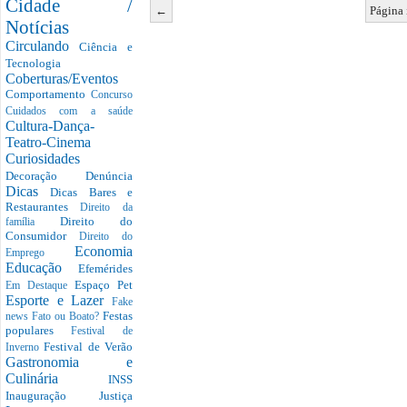
Cidade /
←
Página 
Notícias
Circulando
Ciência e
Tecnologia
Coberturas/Eventos
Comportamento
Concurso
Cuidados com a saúde
Cultura-Dança-
Teatro-Cinema
Curiosidades
Decoração
Denúncia
Dicas
Dicas Bares e
Restaurantes
Direito da
Direito do
família
Consumidor
Direito do
Economia
Emprego
Educação
Efemérides
Espaço Pet
Em Destaque
Esporte e Lazer
Fake
Festas
news
Fato ou Boato?
populares
Festival de
Festival de Verão
Inverno
Gastronomia e
Culinária
INSS
Inauguração
Justiça