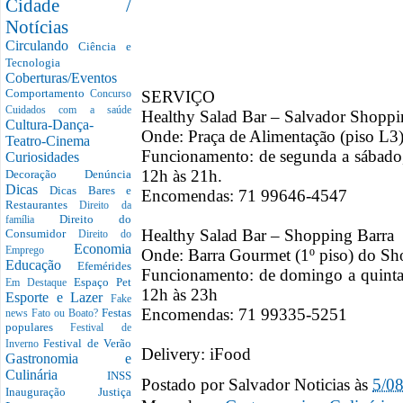
Cidade /
Notícias
Circulando
Ciência e
Tecnologia
Coberturas/Eventos
Comportamento
SERVIÇO
Concurso
Cuidados com a saúde
Healthy Salad Bar – Salvador Shopp
Cultura-Dança-
Onde: Praça de Alimentação (piso L3
Teatro-Cinema
Funcionamento: de segunda a sábado,
Curiosidades
12h às 21h.
Decoração
Denúncia
Dicas
Dicas Bares e
Encomendas: 71 99646-4547
Restaurantes
Direito da
Direito do
família
Healthy Salad Bar – Shopping Barra
Consumidor
Direito do
Economia
Emprego
Onde: Barra Gourmet (1º piso) do Sh
Educação
Efemérides
Funcionamento: de domingo a quinta,
Espaço Pet
Em Destaque
12h às 23h
Esporte e Lazer
Fake
Encomendas: 71 99335-5251
Festas
news
Fato ou Boato?
populares
Festival de
Festival de Verão
Inverno
Delivery: iFood
Gastronomia e
Culinária
INSS
Postado por
Salvador Noticias
às
5/0
Inauguração
Justiça