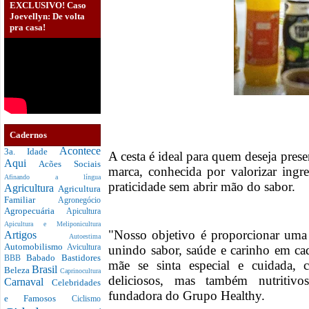
EXCLUSIVO! Caso
Joevellyn: De volta
pra casa!
Cadernos
Acontece
3a. Idade
A cesta é ideal para quem deseja prese
Aqui
Acões Sociais
marca, conhecida por valorizar ingred
Afinando a língua
praticidade sem abrir mão do sabor.
Agricultura
Agricultura
Familiar
Agronegócio
Agropecuária
Apicultura
Apicultura e Meliponicultura
"Nosso objetivo é proporcionar uma
Artigos
Autoestima
Automobilismo
unindo sabor, saúde e carinho em ca
Avicultura
Babado
Bastidores
BBB
mãe se sinta especial e cuidada,
Brasil
Beleza
Caprinocultura
deliciosos, mas também nutritivos"
Carnaval
Celebridades
fundadora do Grupo Healthy.
e Famosos
Ciclismo