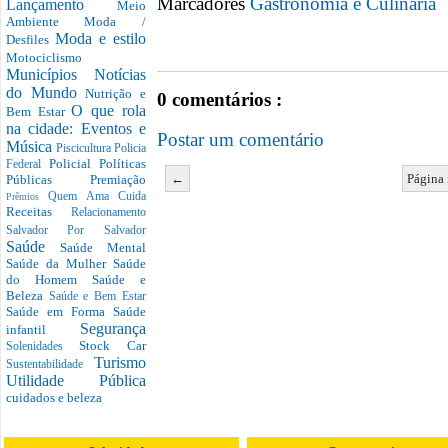
Marcadores
Gastronomia e Culinária
Lançamento
Meio
Ambiente
Moda /
Moda e estilo
Desfiles
Motociclismo
Municípios
Notícias
do Mundo
Nutrição e
0 comentários :
O que rola
Bem Estar
na cidade: Eventos e
Postar um comentário
Música
Piscicultura
Policia
Policial
Políticas
Federal
←
Página 
Públicas
Premiação
Quem Ama Cuida
Prêmios
Receitas
Relacionamento
Salvador Por Salvador
Saúde
Saúde Mental
Saúde da Mulher
Saúde
do Homem
Saúde e
Beleza
Saúde e Bem Estar
Saúde em Forma
Saúde
Segurança
infantil
Stock Car
Solenidades
Turismo
Sustentabilidade
Utilidade Pública
cuidados e beleza