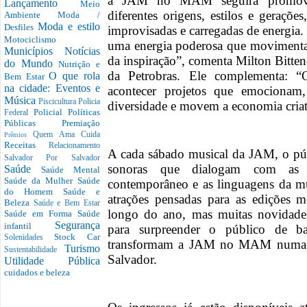
a JAM no MAM seguirá promoven
Lançamento
Meio
diferentes origens, estilos e geraçõe
Ambiente
Moda /
Moda e estilo
Desfiles
improvisadas e carregadas de energia.
Motociclismo
uma energia poderosa que movimenta a
Municípios
Notícias
da inspiração”, comenta Milton Bittenc
do Mundo
Nutrição e
da Petrobras. Ele complementa: “
O que rola
Bem Estar
na cidade: Eventos e
acontecer projetos que emocionam, 
Música
Piscicultura
Policia
diversidade e movem a economia criati
Policial
Políticas
Federal
Públicas
Premiação
Quem Ama Cuida
Prêmios
Receitas
Relacionamento
A cada sábado musical da JAM, o púb
Salvador Por Salvador
sonoras que dialogam com as tra
Saúde
Saúde Mental
Saúde da Mulher
Saúde
contemporâneo e as linguagens da mú
do Homem
Saúde e
atrações pensadas para as edições 
Beleza
Saúde e Bem Estar
longo do ano, mas muitas novidade
Saúde em Forma
Saúde
Segurança
infantil
para surpreender o público de ba
Stock Car
Solenidades
transformam a JAM no MAM numa ref
Turismo
Sustentabilidade
Salvador.
Utilidade Pública
cuidados e beleza