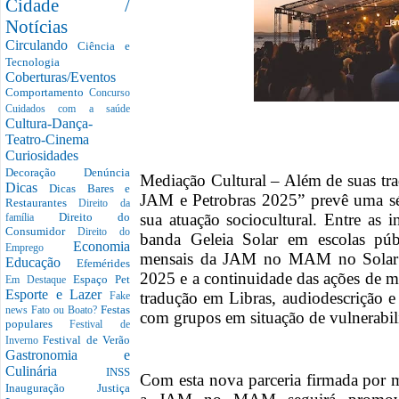
Cidade /
Notícias
Circulando
Ciência e
Tecnologia
Coberturas/Eventos
Comportamento
Concurso
Cuidados com a saúde
Cultura-Dança-
Teatro-Cinema
Curiosidades
Decoração
Denúncia
Mediação Cultural – Além de suas tra
Dicas
Dicas Bares e
JAM e Petrobras 2025” prevê uma sé
Restaurantes
Direito da
sua atuação sociocultural. Entre as i
Direito do
família
Consumidor
Direito do
banda Geleia Solar em escolas públ
Economia
Emprego
mensais da JAM no MAM no Solar 
Educação
Efemérides
2025 e a continuidade das ações de me
Espaço Pet
Em Destaque
Esporte e Lazer
tradução em Libras, audiodescrição e
Fake
Festas
news
Fato ou Boato?
com grupos em situação de vulnerabili
populares
Festival de
Festival de Verão
Inverno
Gastronomia e
Culinária
INSS
Com esta nova parceria firmada por 
Inauguração
Justiça