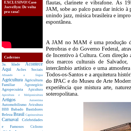
flautas, clarinete e vibrafone. Às 1
EXCLUSIVO! Caso
Joevellyn: De volta
JAM, sobe ao palco para dar início à 
pra casa!
unindo jazz, música brasileira e impr
espontânea.
A JAM no MAM é uma produção da 
Petrobras e do Governo Federal, atra
de Incentivo à Cultura. Com direção a
Cadernos
dos marcos culturais de Salvador,
Acontece
3a. Idade
intercâmbio artístico e uma atmosfera
Aqui
Acões Sociais
Todos-os-Santos e a arquitetura hist
Afinando a língua
Agricultura
do IPAC e do Museu de Arte Moderna
Agricultura
Familiar
Agronegócio
experiência que mistura arte, natur
Agropecuária
Apicultura
soteropolitana.
Apicultura e Meliponicultura
Artigos
Autoestima
Automobilismo
Avicultura
Babado
Bastidores
BBB
Brasil
Beleza
Caprinocultura
Carnaval
Celebridades
e Famosos
Ciclismo