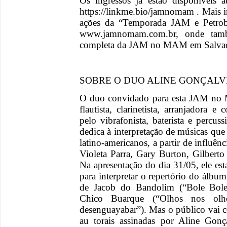
Os ingressos já estão disponíveis a
https://linkme.bio/jamnomam . Mais 
ações da “Temporada JAM e Petrob
www.jamnomam.com.br, onde tamb
completa da JAM no MAM em Salvad
SOBRE O DUO ALINE GONÇALV
O duo convidado para esta JAM no
flautista, clarinetista, arranjadora 
pelo vibrafonista, baterista e percu
dedica à interpretação de músicas que
latino-americanos, a partir de influ
Violeta Parra, Gary Burton, Gilbert
Na apresentação do dia 31/05, ele e
para interpretar o repertório do álb
de Jacob do Bandolim (“Bole Bole”
Chico Buarque (“Olhos nos ol
desenguayabar”). Mas o público vai 
au torais assinadas por Aline Gonç