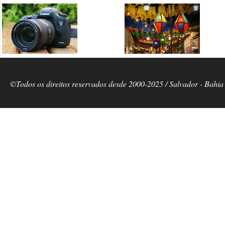
©Todos os direitos reservados desde 2000-2025 / Salvador - Bahia