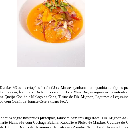
 Dia das Mães, as criações do chef Jota Moraes ganham a companhia de alguns pr
hef da casa, Ícaro Fox. Do lado boteco do Joca Mesa Bar, as sugestões de entradas
ts, Queijo Coalho e Melaço de Cana; Tiritas de Filé Mignon; Legumes e Legumin
ado com Confit de Tomate Cereja (Ícaro Fox).
onômica segue nos pratos principais, também com três sugestões: Filé Mignon do 
marão Flambado com Cachaça Baiana, Rubacão e Picles de Maxixe; Ceviche de 
e Cherne, Risoto de Jerimum e Tomatinhos Assados (Ícaro Fox). Já as sobrem