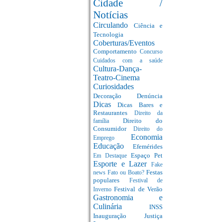
Cidade /
Notícias
Circulando
Ciência e
Tecnologia
Coberturas/Eventos
Comportamento
Concurso
Cuidados com a saúde
Cultura-Dança-
Teatro-Cinema
Curiosidades
Decoração
Denúncia
Dicas
Dicas Bares e
Restaurantes
Direito da
Direito do
família
Consumidor
Direito do
Economia
Emprego
Educação
Efemérides
Espaço Pet
Em Destaque
Esporte e Lazer
Fake
Festas
news
Fato ou Boato?
populares
Festival de
Festival de Verão
Inverno
Gastronomia e
Culinária
INSS
Inauguração
Justiça