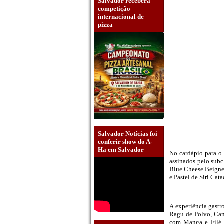
Salvador receberá
competição
internacional de
pizza
Salvador Notícias foi
conferir show do A-
Ha em Salvador
No cardápio para o
assinados pelo subc
Blue Cheese Beigne
e Pastel de Siri Cat
A experiência gastr
Ragu de Polvo, Ca
com Manga e Filé d