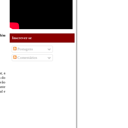
Além
Inscrever-se
Postagens
Comentários
r, a
a do
 vão
ante
al e