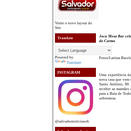
Visite o novo layout do
Site
Joca Mesa Bar cele
Translate
do Carmo
Powered by
Fotos/Larissa Bacel
Translate
INSTAGRAM
Uma experiência ún
nova casa que vem s
Santo Antônio, 90.
receber as mamães 
para a Baía de Todo
sobremesa.
@salvadornoticiasofc