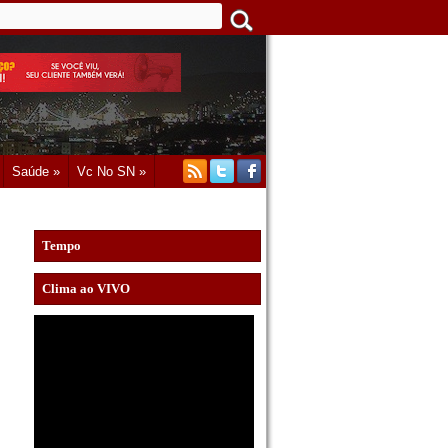
Saúde »
Vc No SN »
Tempo
Clima ao VIVO