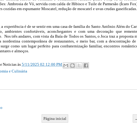
es: Ambrosia de Vó, servida com calda de Hibisco e Tuile de Parmesão (Ícaro Fox
es cozidas em espumante Moscatel, redução de moscatel e uvas crudas gaseificadas.
, a experiência é de se sentir em uma casa de família do Santo Antônio Além do Ca
to, ambientes confortáveis, aconchegantes e com uma decoração que rement
o. Nos três andares, com vista da Baía de Todos os Santos, o Joca traz a proposta 
a nordestina contemporânea de restaurantes, e meio bar, com a descontração d
surge como um lugar perfeito para confraternização familiar, encontros romântic
ntares e almoços.
r Noticias
às
5/11/2025 02:12:00 PM
omia e Culinária
io
Página inicial