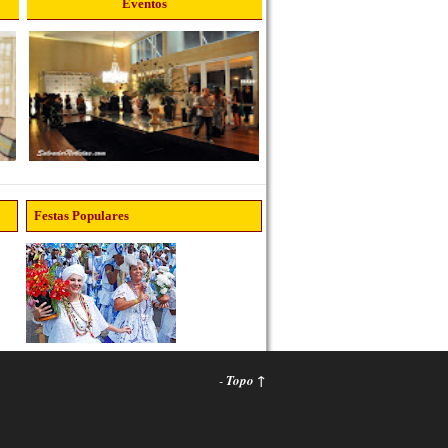
Eventos
Festas Populares
-
Topo ↑