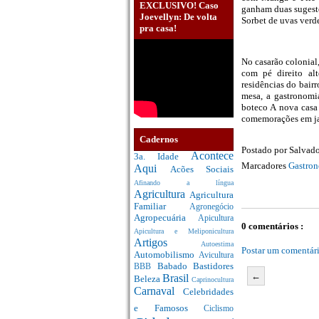
EXCLUSIVO! Caso
ganham duas sugestõ
Joevellyn: De volta
Sorbet de uvas verd
pra casa!
No casarão colonial
com pé direito al
residências do bairr
mesa, a gastronomi
boteco A nova casa 
comemorações em ja
Cadernos
Postado por
Salvado
Acontece
3a. Idade
Marcadores
Gastron
Aqui
Acões Sociais
Afinando a língua
Agricultura
Agricultura
Familiar
Agronegócio
Agropecuária
Apicultura
0 comentários :
Apicultura e Meliponicultura
Artigos
Autoestima
Postar um comentár
Automobilismo
Avicultura
Babado
Bastidores
BBB
←
Brasil
Beleza
Caprinocultura
Carnaval
Celebridades
e Famosos
Ciclismo