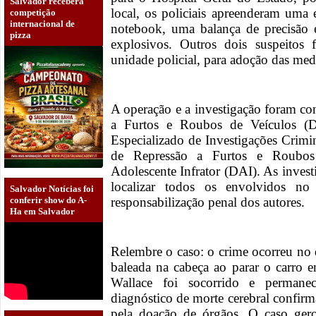
Salvador receberá
local, os policiais apreenderam uma
competição
internacional de
notebook, uma balança de precisão e
pizza
explosivos. Outros dois suspeitos 
unidade policial, para adoção das medi
A operação e a investigação foram co
a Furtos e Roubos de Veículos (
Especializado de Investigações Crim
de Repressão a Furtos e Roubo
Adolescente Infrator (DAI). As inves
localizar todos os envolvidos no
Salvador Notícias foi
responsabilização penal dos autores.
conferir show do A-
Ha em Salvador
Relembre o caso: o crime ocorreu no 
baleada na cabeça ao parar o carro
Wallace foi socorrido e permane
diagnóstico de morte cerebral confir
pela doação de órgãos. O caso ger