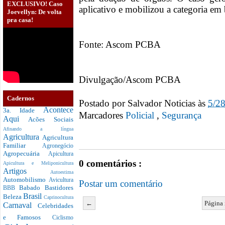
EXCLUSIVO! Caso
aplicativo e mobilizou a categoria em 
Joevellyn: De volta
pra casa!
Fonte: Ascom PCBA
Divulgação/Ascom PCBA
Cadernos
Postado por
Salvador Noticias
às
5/2
Acontece
3a. Idade
Marcadores
Policial‏
,
Segurança
Aqui
Acões Sociais
Afinando a língua
Agricultura
Agricultura
Familiar
Agronegócio
Agropecuária
Apicultura
0 comentários :
Apicultura e Meliponicultura
Artigos
Autoestima
Automobilismo
Avicultura
Postar um comentário
Babado
Bastidores
BBB
Brasil
Beleza
Caprinocultura
←
Página 
Carnaval
Celebridades
e Famosos
Ciclismo