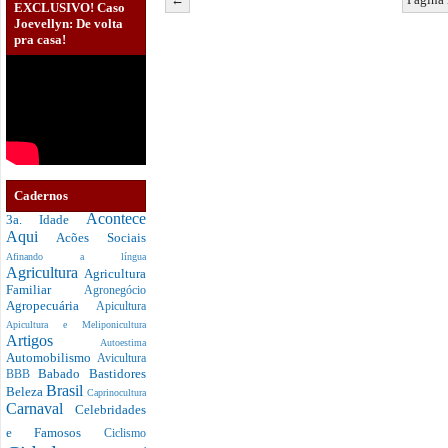
EXCLUSIVO! Caso
Joevellyn: De volta
pra casa!
Cadernos
Acontece
3a. Idade
Aqui
Acões Sociais
Afinando a língua
Agricultura
Agricultura
Familiar
Agronegócio
Agropecuária
Apicultura
Apicultura e Meliponicultura
Artigos
Autoestima
Automobilismo
Avicultura
Babado
Bastidores
BBB
Brasil
Beleza
Caprinocultura
Carnaval
Celebridades
e Famosos
Ciclismo