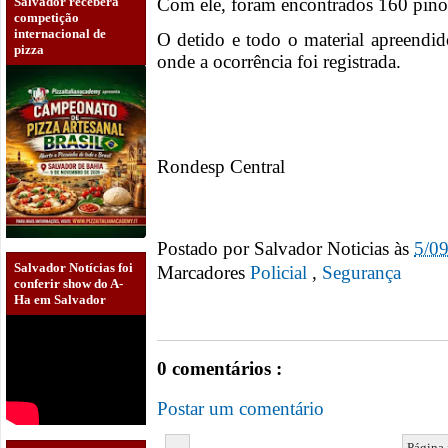
Salvador receberá
Com ele, foram encontrados 160 pinos
competição
internacional de
O detido e todo o material apreendid
pizza
onde a ocorrência foi registrada.
Rondesp Central
Postado por
Salvador Noticias
às
5/0
Salvador Notícias foi
Marcadores
Policial
,
Segurança
conferir show do A-
Ha em Salvador
0 comentários :
Postar um comentário
←
Página 