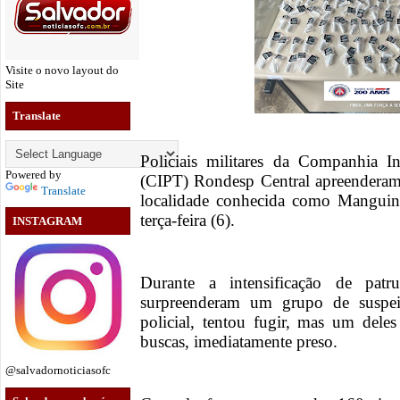
Visite o novo layout do
Site
Translate
Policiais militares da Companhia I
Powered by
(CIPT) Rondesp Central apreenderam
Translate
localidade conhecida como Manguin
terça-feira (6).
INSTAGRAM
Durante a intensificação de patr
surpreenderam um grupo de suspei
policial, tentou fugir, mas um dele
buscas, imediatamente preso.
@salvadornoticiasofc