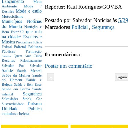
Lançamento
Meio
Repórter: Raul Rodrigues/GOVBA
Ambiente
Moda /
Moda e estilo
Desfiles
Motociclismo
Postado por
Salvador Noticias
às
5/2
Municípios
Notícias
Marcadores
Policial‏
,
Segurança
do Mundo
Nutrição e
O que rola
Bem Estar
na cidade: Eventos e
Música
Piscicultura
Policia
Policial
Políticas
Federal
Públicas
Premiação
0 comentários :
Quem Ama Cuida
Prêmios
Receitas
Relacionamento
Postar um comentário
Salvador Por Salvador
Saúde
Saúde Mental
Saúde da Mulher
Saúde
←
Página 
do Homem
Saúde e
Beleza
Saúde e Bem Estar
Saúde em Forma
Saúde
Segurança
infantil
Stock Car
Solenidades
Turismo
Sustentabilidade
Utilidade Pública
cuidados e beleza