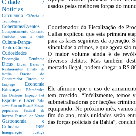
Cidade /
usados pelas melhores forças do mun
Notícias
Circulando
Ciência e
Tecnologia
Coberturas/Eventos
Coordenador da Fiscalização de Pr
Comportamento
Concurso
Gallas explicou que esta primeira et
Cuidados com a saúde
para as fases seguintes da operação. 
Cultura-Dança-
vinculadas a crimes, e que agora são r
Teatro-Cinema
Curiosidades
O maior volume ainda é de revólv
Decoração
Denúncia
diversos delitos. Mas também des
Dicas
Dicas Bares e
mercado ilegal, podem chegar a R$ 80
Restaurantes
Direito da
Direito do
família
Consumidor
Direito do
Economia
Emprego
Ele afirmou que o uso de armamento
Educação
Efemérides
tem crescido. “Infelizmente, temos
Espaço Pet
Em Destaque
Esporte e Lazer
submetralhadoras por facções criminos
Fake
Festas
news
Fato ou Boato?
equipando. No próximo mês, vamos rec
populares
Festival de
fim do ano, mais unidades serão ent
Festival de Verão
Inverno
Gastronomia e
das forças policiais da Bahia”, conclui
Culinária
INSS
Inauguração
Justiça