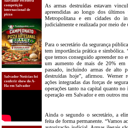
Salvador receberá
As armas destruídas estavam vincul
competição
internacional de
apreendidas ao longo dos últimos 
pizza
Metropolitana e em cidades do int
judicialmente e realizada por meio de
Para o secretário da segurança públic
tem importância prática e simbólica
que temos conseguido apreender no es
um aumento de mais de 20% em r
passado, incluindo armas de alto
destruídas hoje”, afirmou. Werner 
Salvador Notícias foi
conferir show do A-
ações integradas das forças de seg
Ha em Salvador
operações tanto na capital quanto no
operação em Salvador e em outros mu
Ainda o segundo o secretário, a el
feita de forma permanente. “Vamos ace
autorização judicial. Armas ilegais s