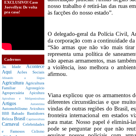
EXCLUSIVO! Caso
nosso trabalho é retirá-las das ruas 
Joevellyn: De volta
às facções do nosso estado”.
pra casa!
O delegado-geral da Polícia Civil, 
da corporação com a continuidade da 
“São armas que não vão mais tirar
representa uma política de saneament
Cadernos
não apenas armamentos, mas também 
Acontece
a violência, isso melhora o ambient
3a. Idade
Aqui
Acões Sociais
afirmou.
Afinando a língua
Agricultura
Agricultura
Familiar
Agronegócio
Agropecuária
Apicultura
Viana explicou que os armamentos d
Apicultura e Meliponicultura
diferentes circunstâncias e que muit
Artigos
Autoestima
vindas de outras regiões do Brasil, e
Automobilismo
Avicultura
Babado
Bastidores
BBB
fronteira internacional em estados 
Brasil
Beleza
Caprinocultura
para matar. Nosso papel é eliminá-la
Carnaval
Celebridades
pode se perguntar por que não reuti
e Famosos
Ciclismo
equipar nossos policiais com arm