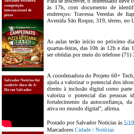
Para se inscrever, o interessado deve
Salvador receberá
competição
às 17h, com documento de identi
internacional de
endereços: Travessa Veredas de It
pizza
Avenida São Roque, 319, térreo, no 
As aulas terão início no próximo dia
quartas-feiras, das 10h às 12h e da
ser obtidas por meio do telefone (71
A coordenadora do Projeto 60+ Tech, 
Salvador Notícias foi
ajuda a valorizar o potencial dos ido
conferir show do A-
direito à inclusão digital como parte
Ha em Salvador
valoriza o potencial das pessoas 
fortalecimento da autoconfiança, da
ativa no mundo digital”, afirma.
Postado por
Salvador Noticias
às
5/1
Marcadores
Cidade / Notícias