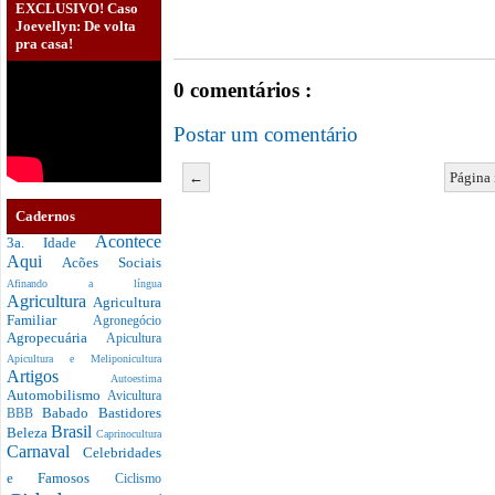
EXCLUSIVO! Caso
Joevellyn: De volta
pra casa!
0 comentários :
Postar um comentário
←
Página 
Cadernos
Acontece
3a. Idade
Aqui
Acões Sociais
Afinando a língua
Agricultura
Agricultura
Familiar
Agronegócio
Agropecuária
Apicultura
Apicultura e Meliponicultura
Artigos
Autoestima
Automobilismo
Avicultura
Babado
Bastidores
BBB
Brasil
Beleza
Caprinocultura
Carnaval
Celebridades
e Famosos
Ciclismo