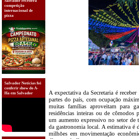
Salvador receberá
competição
internacional de
pizza
Salvador Notícias foi
conferir show do A-
A expectativa da Secretaria é receber
Ha em Salvador
partes do país, com ocupação máxima
muitas famílias aproveitam para g
residências inteiras ou de cômodos 
um aumento expressivo no setor de t
da gastronomia local. A estimativa é
milhões em movimentação econômic