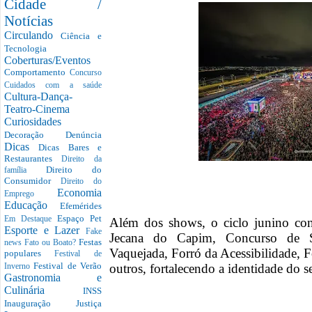
Cidade /
Notícias
Circulando
Ciência e
Tecnologia
Coberturas/Eventos
Comportamento
Concurso
Cuidados com a saúde
Cultura-Dança-
Teatro-Cinema
Curiosidades
Decoração
Denúncia
Dicas
Dicas Bares e
Restaurantes
Direito da
Direito do
família
Consumidor
Direito do
Economia
Emprego
Educação
Efemérides
Espaço Pet
Em Destaque
Além dos shows, o ciclo junino con
Esporte e Lazer
Fake
Jecana do Capim, Concurso de San
Festas
news
Fato ou Boato?
Vaquejada, Forró da Acessibilidade, 
populares
Festival de
Festival de Verão
outros, fortalecendo a identidade do s
Inverno
Gastronomia e
Culinária
INSS
Inauguração
Justiça