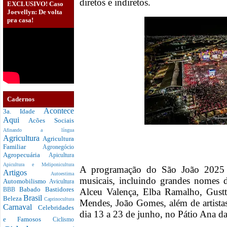
diretos e indiretos.
EXCLUSIVO! Caso
Joevellyn: De volta
pra casa!
Cadernos
Acontece
3a. Idade
Aqui
Acões Sociais
Afinando a língua
Agricultura
Agricultura
Familiar
Agronegócio
Agropecuária
Apicultura
Apicultura e Meliponicultura
A programação do São João 2025 
Artigos
Autoestima
musicais, incluindo grandes nomes 
Automobilismo
Avicultura
Babado
Bastidores
Alceu Valença, Elba Ramalho, Gust
BBB
Brasil
Beleza
Caprinocultura
Mendes, João Gomes, além de artistas 
Carnaval
Celebridades
dia 13 a 23 de junho, no Pátio Ana d
e Famosos
Ciclismo