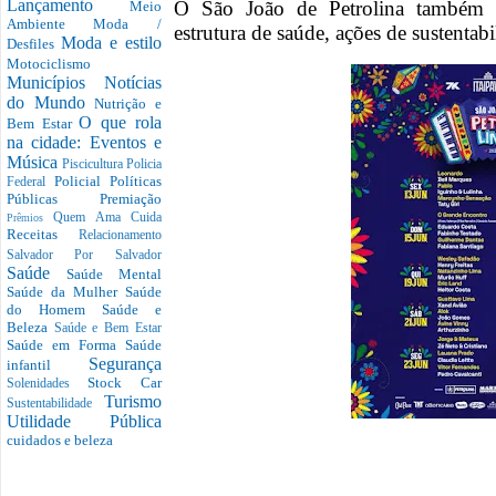
Lançamento
O São João de Petrolina também c
Meio
Ambiente
Moda /
estrutura de saúde, ações de sustentabi
Moda e estilo
Desfiles
Motociclismo
Municípios
Notícias
do Mundo
Nutrição e
O que rola
Bem Estar
na cidade: Eventos e
Música
Piscicultura
Policia
Policial
Políticas
Federal
Públicas
Premiação
Quem Ama Cuida
Prêmios
Receitas
Relacionamento
Salvador Por Salvador
Saúde
Saúde Mental
Saúde da Mulher
Saúde
do Homem
Saúde e
Beleza
Saúde e Bem Estar
Saúde em Forma
Saúde
Segurança
infantil
Stock Car
Solenidades
Turismo
Sustentabilidade
Utilidade Pública
cuidados e beleza