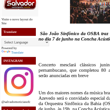
Visite o novo layout do
Site
Translate
São João Sinfônico da OSBA traz 
no dia 7 de junho na Concha Acúst
Powered by
Translate
INSTAGRAM
Concerto mesclará clássicos jun
pernambucano, que completou 80 a
serão anunciadas em breve
Um dos maiores nomes da música brasi
Azevedo será o convidado especial d
@salvadornoticiasofc
da Orquestra Sinfônica da Bahia (O
de junho, às 19h, na Concha Acústica