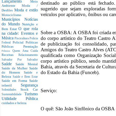
Lançamento
Meio
destinado ao público está fechado.
Ambiente
Moda /
sugerido que sejam exploradas form
Moda e estilo
Desfiles
veículos por aplicativo, ônibus ou car
Motociclismo
Municípios
Notícias
do Mundo
Nutrição e
O que rola
Bem Estar
Sobre a OSBA: A OSBA foi criada em
na cidade: Eventos e
do corpo artístico do Teatro Castro 
Música
Piscicultura
Policia
Policial
Políticas
Federal
de publicização foi consolidado, pa
Públicas
Premiação
Amigos do Teatro Castro Alves (ATCA
Quem Ama Cuida
Prêmios
qualificada como Organização Soci
Receitas
Relacionamento
Salvador Por Salvador
corpo artístico público, sendo manti
Saúde
Saúde Mental
Bahia, através da Secretaria de Cultu
Saúde da Mulher
Saúde
do Estado da Bahia (Funceb).
do Homem
Saúde e
Beleza
Saúde e Bem Estar
Saúde em Forma
Saúde
Segurança
infantil
Stock Car
Serviço:
Solenidades
Turismo
Sustentabilidade
Utilidade Pública
cuidados e beleza
O quê: São João Sinfônico da OSBA