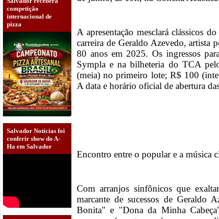
Salvador receberá
competição
internacional de
pizza
A apresentação mesclará clássicos d
carreira de Geraldo Azevedo, artist
80 anos em 2025. Os ingressos para
Sympla e na bilheteria do TCA pelo
(meia) no primeiro lote; R$ 100 (int
A data e horário oficial de abertura d
Salvador Notícias foi
conferir show do A-
Ha em Salvador
Encontro entre o popular e a música c
Com arranjos sinfônicos que exalta
marcante de sucessos de Geraldo 
Bonita" e "Dona da Minha Cabeça