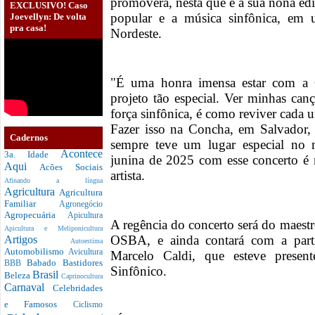
promoverá, nesta que é a sua nona ed
EXCLUSIVO! Caso
popular e a música sinfônica, em u
Joevellyn: De volta
pra casa!
Nordeste.
"É uma honra imensa estar com a O
projeto tão especial. Ver minhas ca
força sinfônica, é como reviver cad
Fazer isso na Concha, em Salvador,
Cadernos
sempre teve um lugar especial no 
Acontece
3a. Idade
junina de 2025 com esse concerto é 
Aqui
Acões Sociais
artista.
Afinando a língua
Agricultura
Agricultura
Familiar
Agronegócio
Agropecuária
Apicultura
A regência do concerto será do maestro
Apicultura e Meliponicultura
OSBA, e ainda contará com a parti
Artigos
Autoestima
Automobilismo
Avicultura
Marcelo Caldi, que esteve prese
Babado
Bastidores
BBB
Sinfônico.
Brasil
Beleza
Caprinocultura
Carnaval
Celebridades
e Famosos
Ciclismo