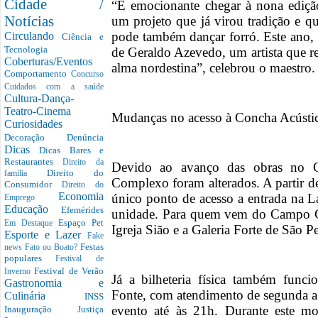
Cidade /
“É emocionante chegar à nona ediç
Notícias
um projeto que já virou tradição e 
pode também dançar forró. Este ano, 
Circulando
Ciência e
Tecnologia
de Geraldo Azevedo, um artista que re
Coberturas/Eventos
alma nordestina”, celebrou o maestro.
Comportamento
Concurso
Cuidados com a saúde
Cultura-Dança-
Teatro-Cinema
Mudanças no acesso à Concha Acústi
Curiosidades
Decoração
Denúncia
Dicas
Dicas Bares e
Restaurantes
Direito da
Devido ao avanço das obras no 
Direito do
família
Complexo foram alterados. A partir 
Consumidor
Direito do
Economia
único ponto de acesso a entrada na L
Emprego
Educação
Efemérides
unidade. Para quem vem do Campo Gra
Espaço Pet
Em Destaque
Igreja Sião e a Galeria Forte de São P
Esporte e Lazer
Fake
Festas
news
Fato ou Boato?
populares
Festival de
Festival de Verão
Inverno
Já a bilheteria física também func
Gastronomia e
Fonte, com atendimento de segunda a 
Culinária
INSS
evento até às 21h. Durante este m
Inauguração
Justiça