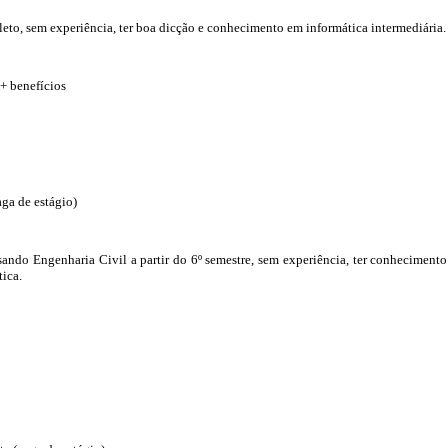
to, sem experiência, ter boa dicção e conhecimento em informática intermediária.
 + benefícios
aga de estágio)
sando Engenharia Civil a partir do 6º semestre, sem experiência, ter conheciment
ica.