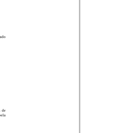
hado
s de
bela