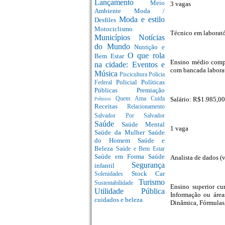
Lançamento
Meio
3 vagas
Ambiente
Moda /
Moda e estilo
Desfiles
Motociclismo
Técnico em laborató
Municípios
Notícias
do Mundo
Nutrição e
O que rola
Bem Estar
Ensino médio comple
na cidade: Eventos e
com bancada laborat
Música
Piscicultura
Policia
Policial
Políticas
Federal
Públicas
Premiação
Salário: R$1.985,00
Quem Ama Cuida
Prêmios
Receitas
Relacionamento
Salvador Por Salvador
Saúde
Saúde Mental
1 vaga
Saúde da Mulher
Saúde
do Homem
Saúde e
Beleza
Saúde e Bem Estar
Saúde em Forma
Saúde
Analista de dados (
Segurança
infantil
Stock Car
Solenidades
Turismo
Sustentabilidade
Ensino superior cu
Utilidade Pública
Informação ou áreas
cuidados e beleza
Dinâmica, Fórmulas,