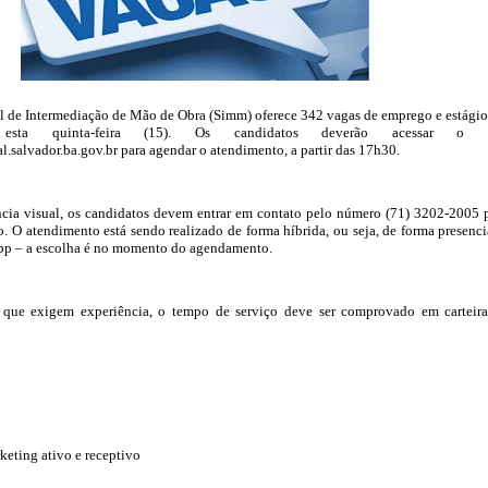
l de Intermediação de Mão de Obra (Simm) oferece 342 vagas de emprego e estági
esta quinta-feira (15). Os candidatos deverão acessar o s
al.salvador.ba.gov.br para agendar o atendimento, a partir das 17h30.
ncia visual, os candidatos devem entrar em contato pelo número (71) 3202-2005 
. O atendimento está sendo realizado de forma híbrida, ou seja, de forma presenci
pp – a escolha é no momento do agendamento.
 que exigem experiência, o tempo de serviço deve ser comprovado em carteir
keting ativo e receptivo