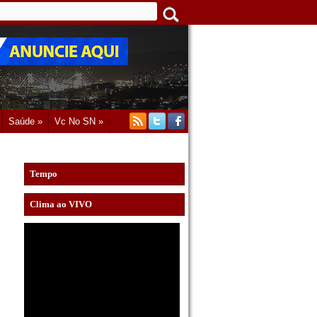
Saúde »
Vc No SN »
Tempo
Clima ao VIVO