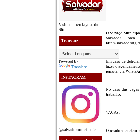
Visite o novo layout do
Site
O Serviço Municipa
Salvador para 
Translate
http://salvadordigit
Powered by
Em caso de deficiê
fazer o agendamento
Translate
remota, via WhatsA
INSTAGRAM
No caso das vagas
trabalho.
VAGAS:
@salvadornoticiasofc
Operador de telemar