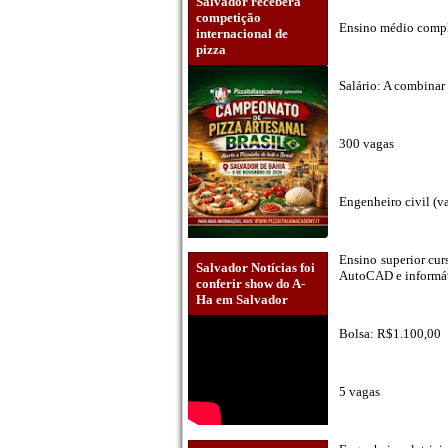
Salvador receberá
competição
Ensino médio comple
internacional de
pizza
Salário: A combinar
300 vagas
Engenheiro civil (v
Ensino superior cur
Salvador Notícias foi
AutoCAD e informát
conferir show do A-
Ha em Salvador
Bolsa: R$1.100,00
5 vagas