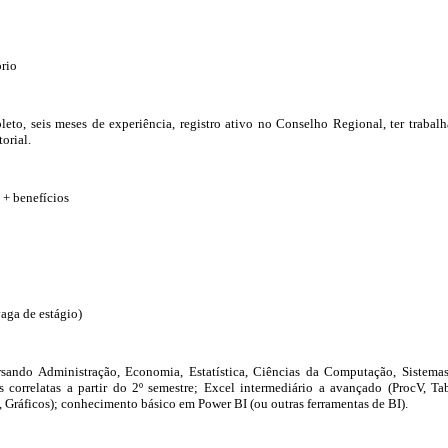
rio
to, seis meses de experiência, registro ativo no Conselho Regional, ter trabal
orial.
 + benefícios
vaga de estágio)
rsando Administração, Economia, Estatística, Ciências da Computação, Sistema
 correlatas a partir do 2º semestre; Excel intermediário a avançado (ProcV, Ta
 Gráficos); conhecimento básico em Power BI (ou outras ferramentas de BI).