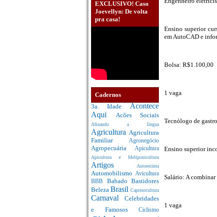
Engenheiro eletricis
EXCLUSIVO! Caso
Joevellyn: De volta
pra casa!
Ensino superior cur
em AutoCAD e infor
Bolsa: R$1.100,00
1 vaga
Cadernos
Acontece
3a. Idade
Aqui
Acões Sociais
Tecnólogo de gastro
Afinando a língua
Agricultura
Agricultura
Familiar
Agronegócio
Agropecuária
Ensino superior inc
Apicultura
Apicultura e Meliponicultura
Artigos
Autoestima
Automobilismo
Avicultura
Salário: A combinar
Babado
Bastidores
BBB
Brasil
Beleza
Caprinocultura
Carnaval
Celebridades
1 vaga
e Famosos
Ciclismo