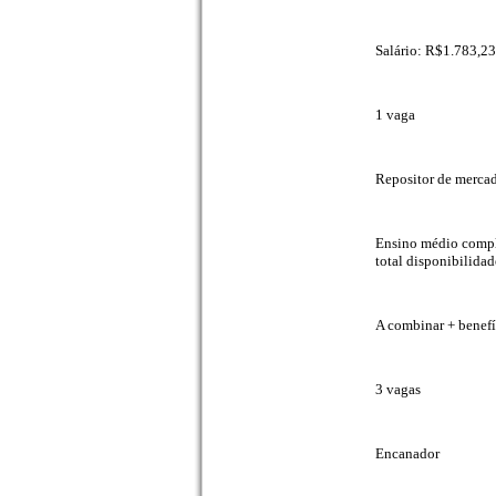
Salário: R$1.783,23
1 vaga
Repositor de mercad
Ensino médio comple
total disponibilidad
A combinar + benefí
3 vagas
Encanador