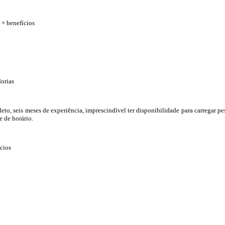
 + benefícios
orias
to, seis meses de experiência, imprescindível ter disponibilidade para carregar pe
e de horário.
cios