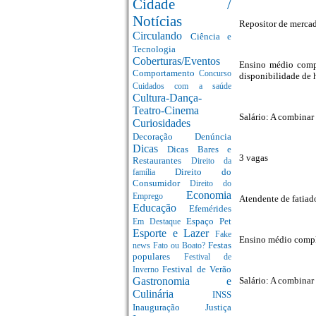
Cidade /
Notícias
Repositor de mercad
Circulando
Ciência e
Tecnologia
Coberturas/Eventos
Ensino médio comple
Comportamento
Concurso
disponibilidade de h
Cuidados com a saúde
Cultura-Dança-
Teatro-Cinema
Salário: A combinar
Curiosidades
Decoração
Denúncia
Dicas
Dicas Bares e
3 vagas
Restaurantes
Direito da
Direito do
família
Consumidor
Direito do
Economia
Emprego
Atendente de fatiad
Educação
Efemérides
Espaço Pet
Em Destaque
Esporte e Lazer
Fake
Ensino médio comple
Festas
news
Fato ou Boato?
populares
Festival de
Festival de Verão
Inverno
Salário: A combinar
Gastronomia e
Culinária
INSS
Inauguração
Justiça