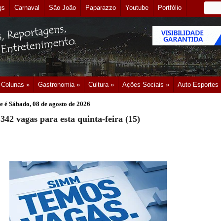
gs
Carnaval
São João
Paparazzo
Youtube
Portfólio
Colunas »
Gastronomia »
Cultura »
Ações Sociais »
Auto Esportes
e é
Sábado, 08 de agosto de 2026
342 vagas para esta quinta-feira (15)