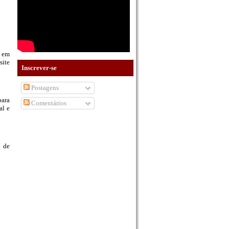
o em
ite
Inscrever-se
Postagens
para
Comentários
al e
a de