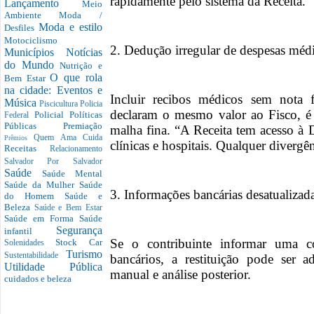
rapidamente pelo sistema da Receita.
Lançamento
Meio
Ambiente
Moda /
Moda e estilo
Desfiles
Motociclismo
2. Dedução irregular de despesas méd
Municípios
Notícias
do Mundo
Nutrição e
O que rola
Bem Estar
na cidade: Eventos e
Incluir recibos médicos sem nota f
Música
Piscicultura
Policia
declaram o mesmo valor ao Fisco, é
Policial
Políticas
Federal
Públicas
Premiação
malha fina. “A Receita tem acesso à
Quem Ama Cuida
Prêmios
clínicas e hospitais. Qualquer divergê
Receitas
Relacionamento
Salvador Por Salvador
Saúde
Saúde Mental
Saúde da Mulher
Saúde
3. Informações bancárias desatualizad
do Homem
Saúde e
Beleza
Saúde e Bem Estar
Saúde em Forma
Saúde
Segurança
infantil
Se o contribuinte informar uma c
Stock Car
Solenidades
Turismo
Sustentabilidade
bancários, a restituição pode ser 
Utilidade Pública
manual e análise posterior.
cuidados e beleza