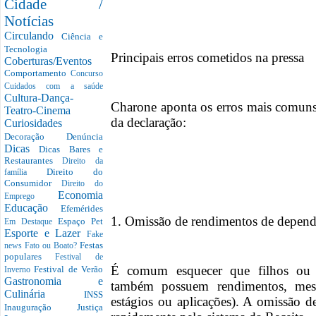
Cidade /
Notícias
Circulando
Ciência e
Tecnologia
Principais erros cometidos na pressa
Coberturas/Eventos
Comportamento
Concurso
Cuidados com a saúde
Cultura-Dança-
Charone aponta os erros mais comuns i
Teatro-Cinema
da declaração:
Curiosidades
Decoração
Denúncia
Dicas
Dicas Bares e
Restaurantes
Direito da
Direito do
família
Consumidor
Direito do
Economia
Emprego
Educação
Efemérides
1. Omissão de rendimentos de depend
Espaço Pet
Em Destaque
Esporte e Lazer
Fake
Festas
news
Fato ou Boato?
populares
Festival de
É comum esquecer que filhos ou 
Festival de Verão
Inverno
Gastronomia e
também possuem rendimentos, me
Culinária
INSS
estágios ou aplicações). A omissão de
Inauguração
Justiça