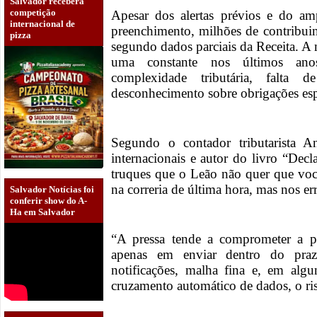
Salvador receberá
competição
Apesar dos alertas prévios e do amp
internacional de
preenchimento, milhões de contribuin
pizza
segundo dados parciais da Receita. A
uma constante nos últimos ano
complexidade tributária, falta 
desconhecimento sobre obrigações esp
Segundo o contador tributarista 
internacionais e autor do livro “Dec
truques que o Leão não quer que voc
na correria de última hora, mas nos er
Salvador Notícias foi
conferir show do A-
Ha em Salvador
“A pressa tende a comprometer a pr
apenas em enviar dentro do pra
notificações, malha fina e, em alg
cruzamento automático de dados, o ris