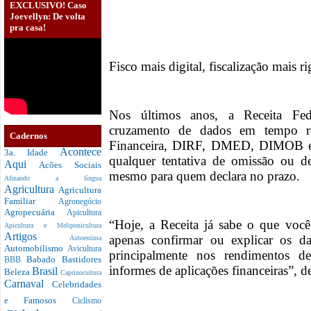
EXCLUSIVO! Caso
Joevellyn: De volta
pra casa!
Fisco mais digital, fiscalização mais r
Nos últimos anos, a Receita Fede
cruzamento de dados em tempo r
Cadernos
Financeira, DIRF, DMED, DIMOB e i
Acontece
3a. Idade
qualquer tentativa de omissão ou de
Aqui
Acões Sociais
mesmo para quem declara no prazo.
Afinando a língua
Agricultura
Agricultura
Familiar
Agronegócio
Agropecuária
Apicultura
“Hoje, a Receita já sabe o que você
Apicultura e Meliponicultura
Artigos
apenas confirmar ou explicar os da
Autoestima
Automobilismo
Avicultura
principalmente nos rendimentos d
Babado
Bastidores
BBB
informes de aplicações financeiras”, d
Brasil
Beleza
Caprinocultura
Carnaval
Celebridades
e Famosos
Ciclismo