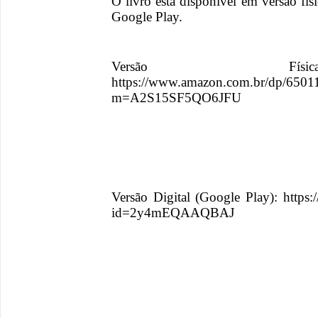
O livro está disponível em versão fís
Google Play.
Versão Físi
https://www.amazon.com.br/dp/6501
m=A2S15SF5QO6JFU
Versão Digital (Google Play): https:/
id=2y4mEQAAQBAJ