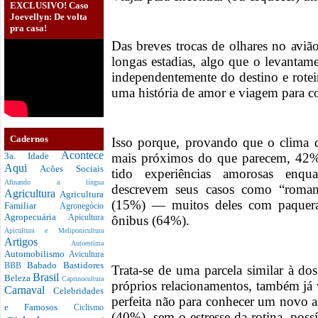
EXCLUSIVO! Caso
Joevellyn: De volta
pra casa!
Das breves trocas de olhares no aviã
longas estadias, algo que o levanta
independentemente do destino e rotei
uma história de amor e viagem para c
Cadernos
Isso porque, provando que o clima d
Acontece
mais próximos do que parecem, 42% 
3a. Idade
Aqui
Acões Sociais
tido experiências amorosas enqua
Afinando a língua
descrevem seus casos como “roma
Agricultura
Agricultura
(15%) — muitos deles com paqueras 
Familiar
Agronegócio
Agropecuária
ônibus (64%).
Apicultura
Apicultura e Meliponicultura
Artigos
Autoestima
Automobilismo
Avicultura
Babado
Bastidores
BBB
Trata-se de uma parcela similar à dos
Brasil
Beleza
Caprinocultura
próprios relacionamentos, também já
Carnaval
Celebridades
perfeita não para conhecer um novo 
e Famosos
Ciclismo
(40%), sem o estresse da rotina, poss