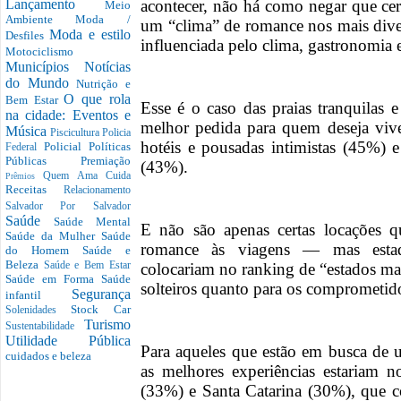
acontecer, não há como negar que cer
Lançamento
Meio
Ambiente
Moda /
um “clima” de romance nos mais dive
Moda e estilo
Desfiles
influenciada pelo clima, gastronomia 
Motociclismo
Municípios
Notícias
do Mundo
Nutrição e
O que rola
Bem Estar
Esse é o caso das praias tranquilas 
na cidade: Eventos e
melhor pedida para quem deseja vive
Música
Piscicultura
Policia
hotéis e pousadas intimistas (45%) 
Policial
Políticas
Federal
Públicas
Premiação
(43%).
Quem Ama Cuida
Prêmios
Receitas
Relacionamento
Salvador Por Salvador
Saúde
Saúde Mental
E não são apenas certas locações q
Saúde da Mulher
Saúde
romance às viagens — mas estado
do Homem
Saúde e
Beleza
colocariam no ranking de “estados mai
Saúde e Bem Estar
Saúde em Forma
Saúde
solteiros quanto para os comprometid
Segurança
infantil
Stock Car
Solenidades
Turismo
Sustentabilidade
Utilidade Pública
Para aqueles que estão em busca de 
cuidados e beleza
as melhores experiências estariam 
(33%) e Santa Catarina (30%), que c