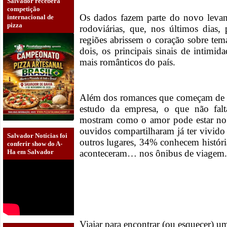
Salvador receberá
competição
Os dados fazem parte do novo levan
internacional de
pizza
rodoviárias, que, nos últimos dias,
regiões abrissem o coração sobre tem
dois, os principais sinais de intimid
mais românticos do país.
Além dos romances que começam de 
estudo da empresa, o que não falt
mostram como o amor pode estar no
ouvidos compartilharam já ter vivido 
Salvador Notícias foi
outros lugares, 34% conhecem históri
conferir show do A-
aconteceram… nos ônibus de viagem
Ha em Salvador
Viajar para encontrar (ou esquecer) 