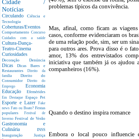
Cidade /
problemas típicos da convivência.
Notícias
Circulando
Ciência e
Tecnologia
Coberturas/Eventos
Mas, afinal, como ficam as viage
Comportamento
Concurso
casos, conforme evidenciaram os brasi
Cuidados com a saúde
de uma relação pode, sim, ser um sinal 
Cultura-Dança-
para outros ares. Prova disso é o fat
Teatro-Cinema
Curiosidades
amor, 13% dos entrevistados compa
Decoração
Denúncia
iniciativa que também já os ajudou 
Dicas
Dicas Bares e
companheiros (16%).
Restaurantes
Direito da
Direito do
família
Consumidor
Direito do
Economia
Emprego
Educação
Efemérides
Espaço Pet
Em Destaque
Esporte e Lazer
Fake
Festas
news
Fato ou Boato?
Quando o destino inspira romance
populares
Festival de
Festival de Verão
Inverno
Gastronomia e
Culinária
INSS
Embora o local pouco influencie 
Inauguração
Justiça