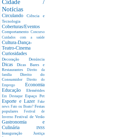
Cidade /
Notícias
Circulando
Ciência e
Tecnologia
Coberturas/Eventos
Comportamento
Concurso
Cuidados com a saúde
Cultura-Dança-
Teatro-Cinema
Curiosidades
Decoração
Denúncia
Dicas
Dicas Bares e
Restaurantes
Direito da
Direito do
família
Consumidor
Direito do
Economia
Emprego
Educação
Efemérides
Espaço Pet
Em Destaque
Esporte e Lazer
Fake
Festas
news
Fato ou Boato?
populares
Festival de
Festival de Verão
Inverno
Gastronomia e
Culinária
INSS
Inauguração
Justiça