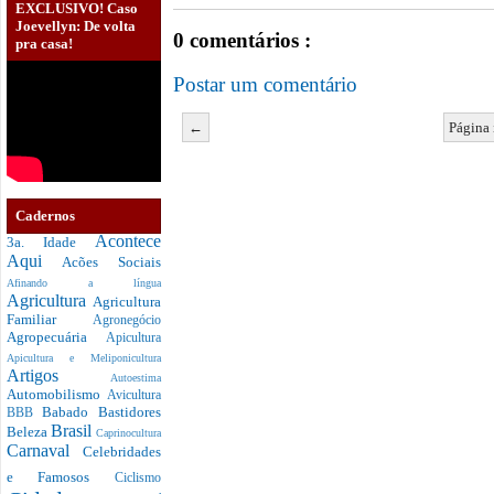
EXCLUSIVO! Caso
Joevellyn: De volta
0 comentários :
pra casa!
Postar um comentário
←
Página 
Cadernos
Acontece
3a. Idade
Aqui
Acões Sociais
Afinando a língua
Agricultura
Agricultura
Familiar
Agronegócio
Agropecuária
Apicultura
Apicultura e Meliponicultura
Artigos
Autoestima
Automobilismo
Avicultura
Babado
Bastidores
BBB
Brasil
Beleza
Caprinocultura
Carnaval
Celebridades
e Famosos
Ciclismo