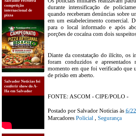
Os policiais militares realizavam pat
Salvador receberá
competição
durante intensificação de polici
internacional de
quando receberam denúncias sobre um
pizza
em um estabelecimento comercial. D
para o local informado e após abo
porções de cocaína com dois suspeitos
Diante da constatação do ilícito, os 
foram conduzidos e apresentados n
momento em que foi verificado que
de prisão em aberto.
Salvador Notícias foi
conferir show do A-
Ha em Salvador
FONTE: ASCOM - CIPE/POLO -
Postado por
Salvador Noticias
às
6/2
Marcadores
Policial‏
,
Segurança