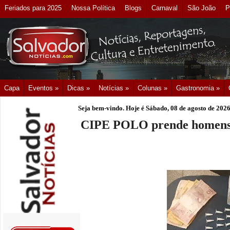
Feriados para 2025
Nossa Política
Blogs
Carnaval
São João
P
Capa
Eventos »
Dicas »
Notícias »
Colunas »
Gastronomia »
Seja bem-vindo. Hoje é
Sábado, 08 de agosto de 202
CIPE POLO prende homens p