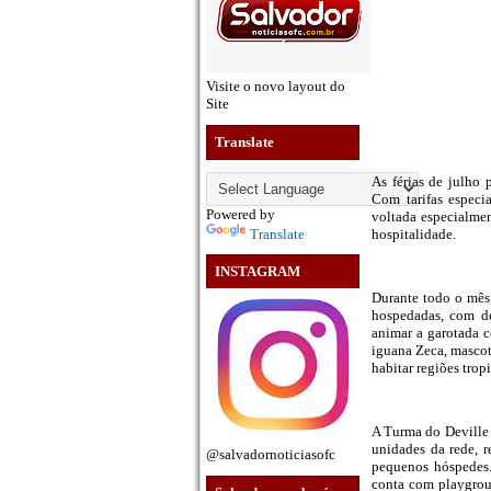
Visite o novo layout do
Site
Translate
As férias de julho 
Com tarifas especi
Powered by
voltada especialmen
Translate
hospitalidade.
INSTAGRAM
Durante todo o mês,
hospedadas, com de
animar a garotada c
iguana Zeca, mascot
habitar regiões trop
A Turma do Deville 
unidades da rede, 
@salvadornoticiasofc
pequenos hóspedes. 
conta com playgroun