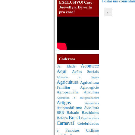
Postar um comentár
EXCLUSIVO! Caso
Joevellyn: De volta
←
pra casa!
Cadernos
Acontece
3a. Idade
Aqui
Acões Sociais
Afinando a língua
Agricultura
Agricultura
Familiar
Agronegócio
Agropecuária
Apicultura
Apicultura e Meliponicultura
Artigos
Autoestima
Automobilismo
Avicultura
Babado
Bastidores
BBB
Brasil
Beleza
Caprinocultura
Carnaval
Celebridades
e Famosos
Ciclismo