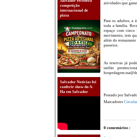
Salvador receberá
atividades que garan
competição
internacional de
pizza
Para os adultos, a 
toda a família. Re
espaço com cinco 
movimento, tem quad
além do restaurante
passeios.
As reservas já pod
tarifas promocio
hospedagem.ssa@devi
Salvador Notícias foi
conferir show do A-
Ha em Salvador
Postado por
Salvado
Marcadores
Circula
0 comentários :