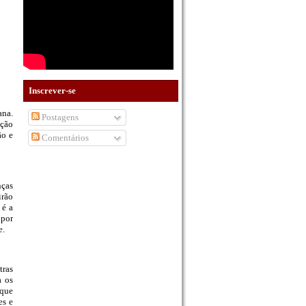
Inscrever-se
ana.
Postagens
ação
ão e
Comentários
nças
irão
 é a
 por
e.
tras
a os
 que
es e