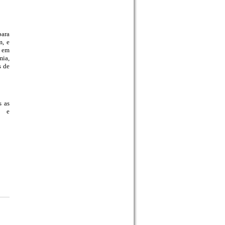
para
m, e
r em
mia,
s de
s as
1 e