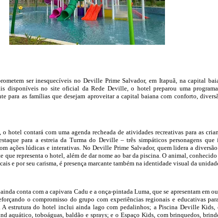
prometem ser inesquecíveis no Deville Prime Salvador, em Itapuã, na capital bai
ais disponíveis no site oficial da Rede Deville, o hotel preparou uma program
te para as famílias que desejam aproveitar a capital baiana com conforto, divers
 o hotel contará com uma agenda recheada de atividades recreativas para as cria
staque para a estreia da Turma do Deville – três simpáticos personagens que 
om ações lúdicas e interativas. No Deville Prime Salvador, quem lidera a diversão
e que representa o hotel, além de dar nome ao bar da piscina. O animal, conhecido
icais e por seu carisma, é presença marcante também na identidade visual da unidad
ainda conta com a capivara Cadu e a onça-pintada Luma, que se apresentam em ou
reforçando o compromisso do grupo com experiências regionais e educativas par
A estrutura do hotel inclui ainda lago com pedalinhos; a Piscina Deville Kids,
d aquático, toboáguas, baldão e sprays; e o Espaço Kids, com brinquedos, brind