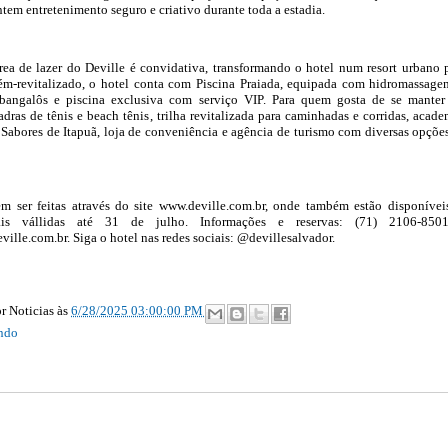
tem entretenimento seguro e criativo durante toda a estadia.
área de lazer do Deville é convidativa, transformando o hotel num resort urbano 
cém-revitalizado, o hotel conta com Piscina Praiada, equipada com hidromassage
bangalôs e piscina exclusiva com serviço VIP. Para quem gosta de se mante
ras de tênis e beach tênis, trilha revitalizada para caminhadas e corridas, acade
 Sabores de Itapuã, loja de conveniência e agência de turismo com diversas opçõe
em ser feitas através do site www.deville.com.br, onde também estão disponívei
nais vállidas até 31 de julho. Informações e reservas: (71) 2106-850
lle.com.br. Siga o hotel nas redes sociais: @devillesalvador.
r Noticias
às
6/28/2025 03:00:00 PM
ndo