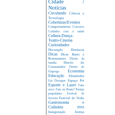
Cidade /
Notícias
Circulando
Ciência e
Tecnologia
Coberturas/Eventos
Comportamento
Concurso
Cuidados com a saúde
Cultura-Dança-
Teatro-Cinema
Curiosidades
Decoração
Denúncia
Dicas
Dicas Bares e
Restaurantes
Direito da
Direito do
família
Consumidor
Direito do
Economia
Emprego
Educação
Efemérides
Espaço Pet
Em Destaque
Esporte e Lazer
Fake
Festas
news
Fato ou Boato?
populares
Festival de
Festival de Verão
Inverno
Gastronomia e
Culinária
INSS
Inauguração
Justiça