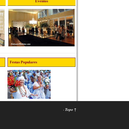
Eventos
Festas Populares
-
Topo ↑