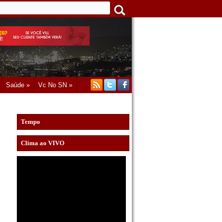
Saúde »
Vc No SN »
Tempo
Clima ao VIVO