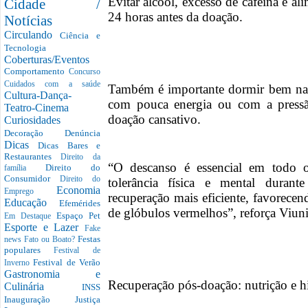
Evitar álcool, excesso de cafeína e 
Cidade /
24 horas antes da doação.
Notícias
Circulando
Ciência e
Tecnologia
Coberturas/Eventos
Comportamento
Concurso
Cuidados com a saúde
Também é importante dormir bem na no
Cultura-Dança-
com pouca energia ou com a pressã
Teatro-Cinema
doação cansativo.
Curiosidades
Decoração
Denúncia
Dicas
Dicas Bares e
Restaurantes
Direito da
“O descanso é essencial em todo 
Direito do
família
Consumidor
Direito do
tolerância física e mental duran
Economia
Emprego
recuperação mais eficiente, favorecen
Educação
Efemérides
de glóbulos vermelhos”, reforça Viuni
Espaço Pet
Em Destaque
Esporte e Lazer
Fake
Festas
news
Fato ou Boato?
populares
Festival de
Festival de Verão
Inverno
Gastronomia e
Recuperação pós-doação: nutrição e hi
Culinária
INSS
Inauguração
Justiça