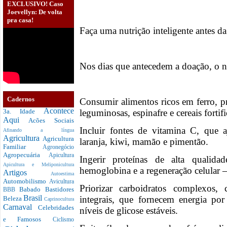
EXCLUSIVO! Caso
Joevellyn: De volta
pra casa!
Faça uma nutrição inteligente antes d
Nos dias que antecedem a doação, o 
Cadernos
Consumir alimentos ricos em ferro, p
Acontece
leguminosas, espinafre e cereais fortif
3a. Idade
Aqui
Acões Sociais
Incluir fontes de vitamina C, que
Afinando a língua
Agricultura
Agricultura
laranja, kiwi, mamão e pimentão.
Familiar
Agronegócio
Agropecuária
Apicultura
Ingerir proteínas de alta qualida
Apicultura e Meliponicultura
hemoglobina e a regeneração celular 
Artigos
Autoestima
Automobilismo
Avicultura
Priorizar carboidratos complexos,
Babado
Bastidores
BBB
Brasil
integrais, que fornecem energia p
Beleza
Caprinocultura
Carnaval
Celebridades
níveis de glicose estáveis.
e Famosos
Ciclismo