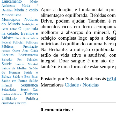
Lançamento
Meio
Ambiente
Moda /
Após a doação, é fundamental repor
Moda e estilo
Desfiles
alimentação equilibrada. Bebidas com
Motociclismo
Municípios
Notícias
Drive, podem ajudar. Também é 
do Mundo
Nutrição e
alimentos ricos em ferro acompanh
O que rola
Bem Estar
melhorar a absorção do mineral. 
na cidade: Eventos e
refeição completa logo após a doa
Música
Piscicultura
Policia
Policial
Políticas
nutricional equilibrado ou uma barra 
Federal
Públicas
Premiação
Na Herbalife, a nutrição equilibra
Quem Ama Cuida
Prêmios
estilo de vida ativo e saudável, 
Receitas
Relacionamento
integral. Doar sangue é um ato de
Salvador Por Salvador
Saúde
Saúde Mental
também é uma forma de estar sempre p
Saúde da Mulher
Saúde
do Homem
Saúde e
Beleza
Saúde e Bem Estar
Postado por
Salvador Noticias
às
6/1
Saúde em Forma
Saúde
Marcadores
Cidade / Notícias
Segurança
infantil
Stock Car
Solenidades
Turismo
Sustentabilidade
Utilidade Pública
cuidados e beleza
0 comentários :