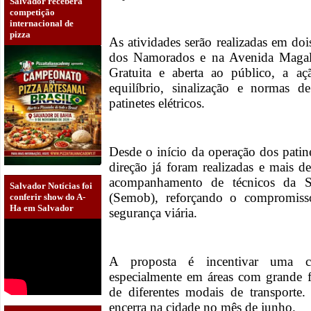
Salvador receberá
competição
internacional de
pizza
As atividades serão realizadas em doi
dos Namorados e na Avenida Magal
Gratuita e aberta ao público, a açã
equilíbrio, sinalização e normas d
patinetes elétricos.
Desde o início da operação dos patin
direção já foram realizadas e mais d
acompanhamento de técnicos da Se
Salvador Notícias foi
(Semob), reforçando o compromiss
conferir show do A-
Ha em Salvador
segurança viária.
A proposta é incentivar uma cu
especialmente em áreas com grande 
de diferentes modais de transporte
encerra na cidade no mês de junho.