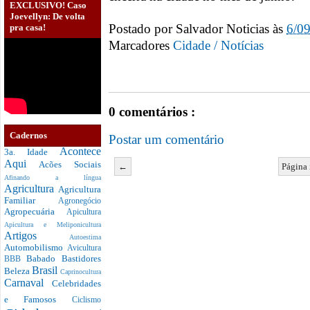
EXCLUSIVO! Caso
Joevellyn: De volta
Postado por
Salvador Noticias
às
6/0
pra casa!
Marcadores
Cidade / Notícias
0 comentários :
Cadernos
Postar um comentário
Acontece
3a. Idade
Aqui
Acões Sociais
←
Página 
Afinando a língua
Agricultura
Agricultura
Familiar
Agronegócio
Agropecuária
Apicultura
Apicultura e Meliponicultura
Artigos
Autoestima
Automobilismo
Avicultura
Babado
Bastidores
BBB
Brasil
Beleza
Caprinocultura
Carnaval
Celebridades
e Famosos
Ciclismo