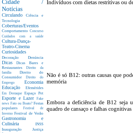
Cidade /
Indivíduos com dietas restritivas ou d
Notícias
Circulando
Ciência e
Tecnologia
Coberturas/Eventos
Comportamento
Concurso
Cuidados com a saúde
Cultura-Dança-
Teatro-Cinema
Curiosidades
Decoração
Denúncia
Dicas
Dicas Bares e
Restaurantes
Direito da
Direito do
família
Não é só B12: outras causas que pode
Consumidor
Direito do
memória
Economia
Emprego
Educação
Efemérides
Espaço Pet
Em Destaque
Esporte e Lazer
Fake
Embora a deficiência de B12 seja u
Festas
news
Fato ou Boato?
quadro de cansaço e falhas cognitivas 
populares
Festival de
Festival de Verão
Inverno
Gastronomia e
Culinária
INSS
Inauguração
Justiça