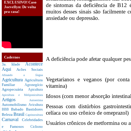
EXCLUSIVO! Caso
de sintomas da deficiência de B12 
Joevellyn: De volta
muitos desses sinais são facilmente 
pra casa!
ansiedade ou depressão.
Cadernos
A deficiência pode afetar qualquer p
Acontece
3a. Idade
Aqui
Acões Sociais
Afinando a língua
Vegetarianos e veganos (por conta
Agricultura
Agricultura
Familiar
vitamina)
Agronegócio
Agropecuária
Apicultura
Idosos (com menor absorção intestina
Apicultura e Meliponicultura
Artigos
Autoestima
Automobilismo
Avicultura
Pessoas com distúrbios gastrointesti
Babado
Bastidores
BBB
celíaca ou uso crônico de omeprazol)
Brasil
Beleza
Caprinocultura
Carnaval
Celebridades
Usuários crônicos de metformina ou a
e Famosos
Ciclismo