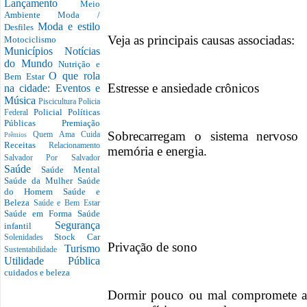
Lançamento
Meio
Ambiente
Moda /
Moda e estilo
Desfiles
Veja as principais causas associadas:
Motociclismo
Municípios
Notícias
do Mundo
Nutrição e
O que rola
Bem Estar
Estresse e ansiedade crônicos
na cidade: Eventos e
Música
Piscicultura
Policia
Policial
Políticas
Federal
Públicas
Premiação
Sobrecarregam o sistema nervoso
Quem Ama Cuida
Prêmios
Receitas
Relacionamento
memória e energia.
Salvador Por Salvador
Saúde
Saúde Mental
Saúde da Mulher
Saúde
do Homem
Saúde e
Beleza
Saúde e Bem Estar
Saúde em Forma
Saúde
Segurança
infantil
Stock Car
Solenidades
Privação de sono
Turismo
Sustentabilidade
Utilidade Pública
cuidados e beleza
Dormir pouco ou mal compromete a 