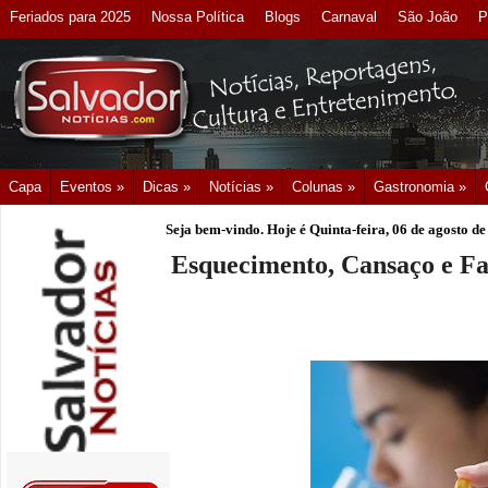
Feriados para 2025
Nossa Política
Blogs
Carnaval
São João
P
Capa
Eventos »
Dicas »
Notícias »
Colunas »
Gastronomia »
Seja bem-vindo. Hoje é
Quinta-feira, 06 de agosto d
Esquecimento, Cansaço e Fa