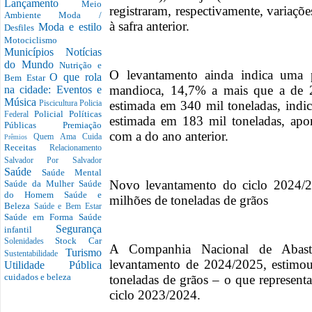
Lançamento
Meio
registraram, respectivamente, variaç
Ambiente
Moda /
à safra anterior.
Moda e estilo
Desfiles
Motociclismo
Municípios
Notícias
do Mundo
Nutrição e
O levantamento ainda indica uma 
O que rola
Bem Estar
mandioca, 14,7% a mais que a de 2
na cidade: Eventos e
Música
estimada em 340 mil toneladas, indi
Piscicultura
Policia
Policial
Políticas
Federal
estimada em 183 mil toneladas, ap
Públicas
Premiação
com a do ano anterior.
Quem Ama Cuida
Prêmios
Receitas
Relacionamento
Salvador Por Salvador
Saúde
Saúde Mental
Novo levantamento do ciclo 2024/2
Saúde da Mulher
Saúde
do Homem
Saúde e
milhões de toneladas de grãos
Beleza
Saúde e Bem Estar
Saúde em Forma
Saúde
Segurança
infantil
Stock Car
Solenidades
A Companhia Nacional de Abast
Turismo
Sustentabilidade
levantamento de 2024/2025, estimo
Utilidade Pública
cuidados e beleza
toneladas de grãos – o que represen
ciclo 2023/2024.