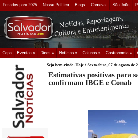
Feriados para 2025
Nossa Política
Blogs
Carnaval
São João
P
Capa
Eventos »
Dicas »
Notícias »
Colunas »
Gastronomia »
Seja bem-vindo. Hoje é
Sexta-feira, 07 de agosto de 
Estimativas positivas para s
confirmam IBGE e Conab