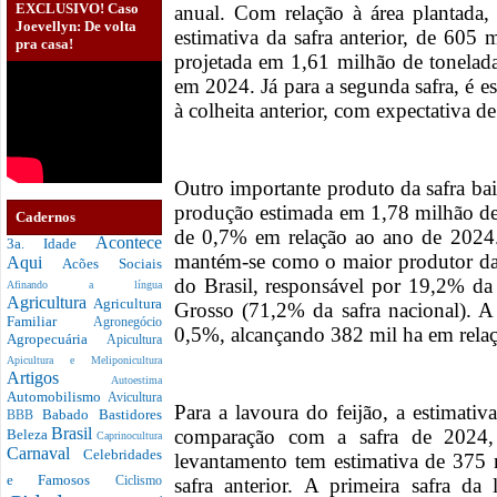
EXCLUSIVO! Caso
anual. Com relação à área plantada
Joevellyn: De volta
estimativa da safra anterior, de 605 m
pra casa!
projetada em 1,61 milhão de tonelad
em 2024. Já para a segunda safra, é 
à colheita anterior, com expectativa d
Outro importante produto da safra ba
produção estimada em 1,78 milhão de
Cadernos
de 0,7% em relação ao ano de 2024.
Acontece
3a. Idade
mantém-se como o maior produtor da
Aqui
Acões Sociais
do Brasil, responsável por 19,2% da 
Afinando a língua
Agricultura
Agricultura
Grosso (71,2% da safra nacional). A
Familiar
Agronegócio
0,5%, alcançando 382 mil ha em rela
Agropecuária
Apicultura
Apicultura e Meliponicultura
Artigos
Autoestima
Automobilismo
Avicultura
Para a lavoura do feijão, a estimat
Babado
Bastidores
BBB
Brasil
comparação com a safra de 2024, 
Beleza
Caprinocultura
Carnaval
Celebridades
levantamento tem estimativa de 375
e Famosos
safra anterior. A primeira safra da
Ciclismo