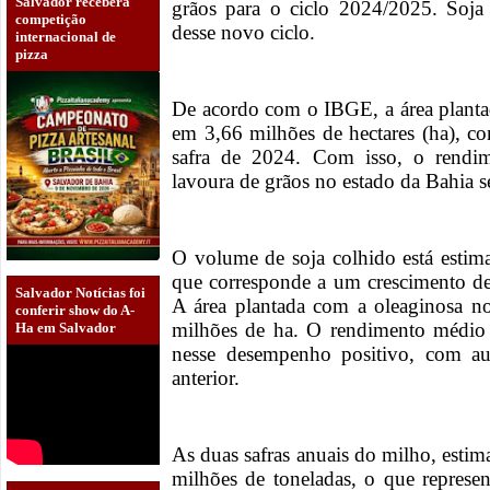
Salvador receberá
grãos para o ciclo 2024/2025. Soja
competição
desse novo ciclo.
internacional de
pizza
De acordo com o IBGE, a área planta
em 3,66 milhões de hectares (ha), c
safra de 2024. Com isso, o rendim
lavoura de grãos no estado da Bahia s
O volume de soja colhido está estim
que corresponde a um crescimento d
Salvador Notícias foi
A área plantada com a oleaginosa n
conferir show do A-
milhões de ha. O rendimento médio 
Ha em Salvador
nesse desempenho positivo, com a
anterior.
As duas safras anuais do milho, esti
milhões de toneladas, o que repres