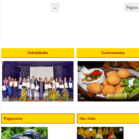
←
Página 
Solenidades
Gastronomia
Paparazzo
São João