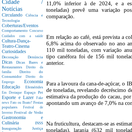
Cidade /
11,0% inferior à de 2024, e a es
Notícias
toneladas) prevê uma variação p
Circulando
Ciência e
comparação.
Tecnologia
Coberturas/Eventos
Comportamento
Concurso
Em relação ao café, está prevista a c
Cuidados com a saúde
Cultura-Dança-
6,8% acima do observado no ano ante
Teatro-Cinema
110 mil toneladas, com variação anu
Curiosidades
tipo canéfora foi de 156 mil tonel
Decoração
Denúncia
Dicas
anterior.
Dicas Bares e
Restaurantes
Direito da
Direito do
família
Consumidor
Direito do
Economia
Emprego
Para a lavoura da cana-de-açúcar, o 
Educação
Efemérides
de toneladas, revelando decréscimo d
Espaço Pet
Em Destaque
estimativa da produção do cacau, por
Esporte e Lazer
Fake
apontando um avanço de 7,0% na com
Festas
news
Fato ou Boato?
populares
Festival de
Festival de Verão
Inverno
Gastronomia e
Culinária
Na fruticultura, destacam-se as estim
INSS
Inauguração
Justiça
toneladas), laranja (632 mil tonel