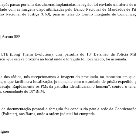
, após passar por uma das câmeras implantadas na região, foi enviado um alerta de 
dade com as imagens disponibilizadas pelo Banco Nacional de Mandados de Pr
o Nacional de Justiça (CNJ), para as telas do Centro Integrado de Comunica
o | Ascom SSP
s LTE (Long Therm Evolution), uma patrulha do 18º Batalhão da Polícia Mil
co) que estava próxima ao local onde o foragido foi localizado, foi acionada.
gia dos rádios, nós recepcionamos a imagem do procurado no momento em que
s, o que facilitou a localização, juntamente com o mandado de prisão expedido 
Aracaju. Rapidamente os PMs da patrulha identificaram o homem”, contou o tene
to, comandante do 18º BPM.
 da documentação pessoal o foragido foi conduzido para a sede da Coordenaçã
l (Polinter), nos Barris, onde a ordem judicial foi cumprida.
rigues