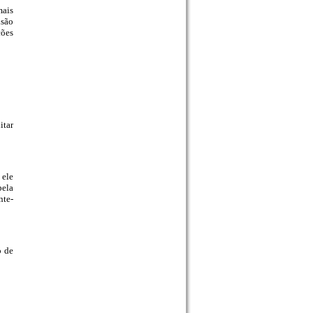
mais
isão
ções
itar
 ele
pela
nte-
o de