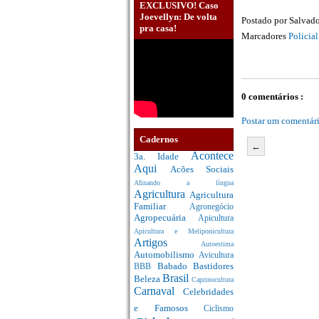
EXCLUSIVO! Caso
Joevellyn: De volta
Postado por
Salvado
pra casa!
Marcadores
Pol
0 comentários :
Postar um comentár
Cadernos
←
Acontece
3a. Idade
Aqui
Acões Sociais
Afinando a língua
Agricultura
Agricultura
Familiar
Agronegócio
Agropecuária
Apicultura
Apicultura e Meliponicultura
Artigos
Autoestima
Automobilismo
Avicultura
Babado
Bastidores
BBB
Brasil
Beleza
Caprinocultura
Carnaval
Celebridades
e Famosos
Ciclismo