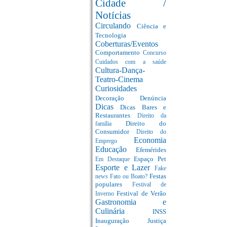
Cidade /
Notícias
Circulando
Ciência e
Tecnologia
Coberturas/Eventos
Comportamento
Concurso
Cuidados com a saúde
Cultura-Dança-
Teatro-Cinema
Curiosidades
Decoração
Denúncia
Dicas
Dicas Bares e
Restaurantes
Direito da
Direito do
família
Consumidor
Direito do
Economia
Emprego
Educação
Efemérides
Espaço Pet
Em Destaque
Esporte e Lazer
Fake
Festas
news
Fato ou Boato?
populares
Festival de
Festival de Verão
Inverno
Gastronomia e
Culinária
INSS
Inauguração
Justiça