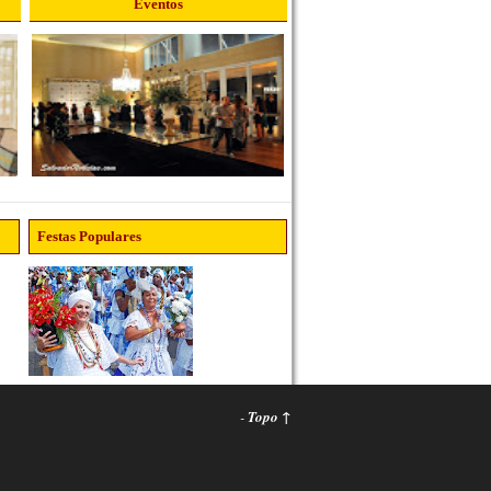
Eventos
Festas Populares
-
Topo ↑