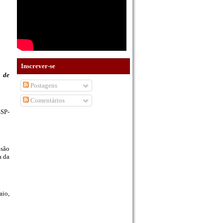
Inscrever-se
o de
Postagens
Comentários
SSP-
nsão
a da
aio,