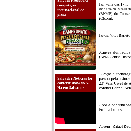
Salvador receberá
Por volta das 17h34
competição
de 90% de similari
internacional de
(BNMP) do Conselh
pizza
(Cicom).
Fotos: Vitor Barret
Através dos rádio
(BPM/Centro Históri
“Graças a tecnolo
Salvador Notícias foi
passou pelas câmera
conferir show do A-
23ª Vara Cível de 
Ha em Salvador
coronel Gabriel Ne
Após a confirmação
Polícia Interestadua
Ascom | Rafael Rod