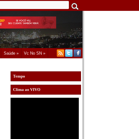
Saúde »
Vc No SN »
Tempo
Clima ao VIVO