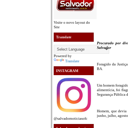
Visite o novo layout do
Site
Translate
Procurado por dívi
Salvador
Powered by
Translate
Foragido da Justiç
BA.
INSTAGRAM
Um homem foragido 
alimentícia, foi fl
Segurança Pública da
Homem, que devia p
junho, julho, agosto
@salvadornoticiasofc