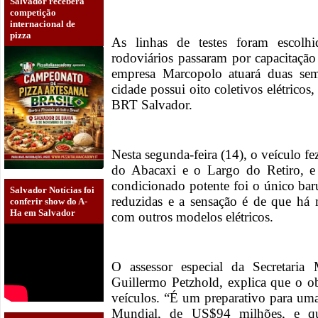
Salvador receberá
competição
internacional de
pizza
As linhas de testes foram escolh
rodoviários passaram por capacitação
empresa Marcopolo atuará duas sem
cidade possui oito coletivos elétrico
BRT Salvador.
Nesta segunda-feira (14), o veículo f
do Abacaxi e o Largo do Retiro, e 
condicionado potente foi o único bar
Salvador Notícias foi
reduzidas e a sensação é de que há
conferir show do A-
Ha em Salvador
com outros modelos elétricos.
O assessor especial da Secretaria
Guillermo Petzhold, explica que o o
veículos. “É um preparativo para um
Mundial, de US$94 milhões, e qu