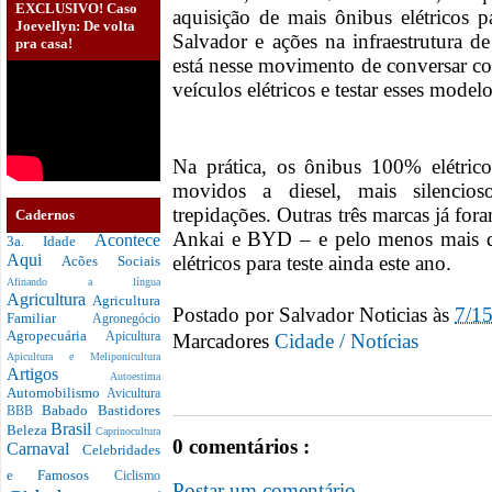
EXCLUSIVO! Caso
aquisição de mais ônibus elétricos p
Joevellyn: De volta
Salvador e ações na infraestrutura d
pra casa!
está nesse movimento de conversar c
veículos elétricos e testar esses modelo
Na prática, os ônibus 100% elétrico
movidos a diesel, mais silencios
trepidações. Outras três marcas já fo
Cadernos
Ankai e BYD – e pelo menos mais do
Acontece
3a. Idade
Aqui
elétricos para teste ainda este ano.
Acões Sociais
Afinando a língua
Agricultura
Agricultura
Postado por
Salvador Noticias
às
7/1
Familiar
Agronegócio
Agropecuária
Marcadores
Cidade / Notícias
Apicultura
Apicultura e Meliponicultura
Artigos
Autoestima
Automobilismo
Avicultura
Babado
Bastidores
BBB
Brasil
Beleza
Caprinocultura
0 comentários :
Carnaval
Celebridades
e Famosos
Ciclismo
Postar um comentário