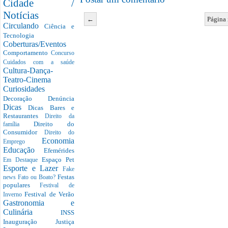
Cidade /
Notícias
←
Página 
Circulando
Ciência e
Tecnologia
Coberturas/Eventos
Comportamento
Concurso
Cuidados com a saúde
Cultura-Dança-
Teatro-Cinema
Curiosidades
Decoração
Denúncia
Dicas
Dicas Bares e
Restaurantes
Direito da
Direito do
família
Consumidor
Direito do
Economia
Emprego
Educação
Efemérides
Espaço Pet
Em Destaque
Esporte e Lazer
Fake
Festas
news
Fato ou Boato?
populares
Festival de
Festival de Verão
Inverno
Gastronomia e
Culinária
INSS
Inauguração
Justiça