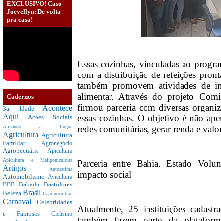
EXCLUSIVO! Caso
Joevellyn: De volta
pra casa!
Essas cozinhas, vinculadas ao prog
com a distribuição de refeições pron
também promovem atividades de inc
alimentar. Através do projeto Co
Cadernos
firmou parceria com diversas organi
Acontece
3a. Idade
Aqui
essas cozinhas. O objetivo é não ape
Acões Sociais
redes comunitárias, gerar renda e valori
Afinando a língua
Agricultura
Agricultura
Familiar
Agronegócio
Agropecuária
Apicultura
Apicultura e Meliponicultura
Parceria entre Bahia. Estado Volun
Artigos
Autoestima
impacto social
Automobilismo
Avicultura
Babado
Bastidores
BBB
Brasil
Beleza
Caprinocultura
Carnaval
Celebridades
Atualmente, 25 instituições cadastr
e Famosos
Ciclismo
também fazem parte da plataform