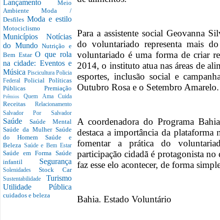
Lançamento
Meio
Ambiente
Moda /
Moda e estilo
Desfiles
Motociclismo
Para a assistente social Geovanna Sil
Municípios
Notícias
do voluntariado representa mais d
do Mundo
Nutrição e
voluntariado é uma forma de criar 
O que rola
Bem Estar
na cidade: Eventos e
2014, o instituto atua nas áreas de al
Música
Piscicultura
Policia
esportes, inclusão social e campan
Policial
Políticas
Federal
Outubro Rosa e o Setembro Amarelo.
Públicas
Premiação
Quem Ama Cuida
Prêmios
Receitas
Relacionamento
Salvador Por Salvador
A coordenadora do Programa Bahia.
Saúde
Saúde Mental
Saúde da Mulher
Saúde
destaca a importância da plataforma 
do Homem
Saúde e
fomentar a prática do voluntari
Beleza
Saúde e Bem Estar
participação cidadã é protagonista no
Saúde em Forma
Saúde
Segurança
infantil
faz esse elo acontecer, de forma simple
Stock Car
Solenidades
Turismo
Sustentabilidade
Utilidade Pública
cuidados e beleza
Bahia. Estado Voluntário