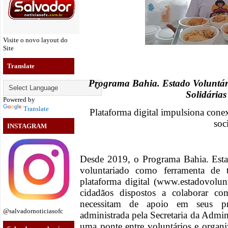
Visite o novo layout do
Site
Translate
Programa Bahia. Estado Voluntári
Solidária
Powered by
Translate
Plataforma digital impulsiona conex
soc
INSTAGRAM
Desde 2019, o Programa Bahia. Esta
voluntariado como ferramenta de 
plataforma digital (www.estadovolun
cidadãos dispostos a colaborar com
necessitam de apoio em seus pro
@salvadornoticiasofc
administrada pela Secretaria da Admi
uma ponte entre voluntários e organi