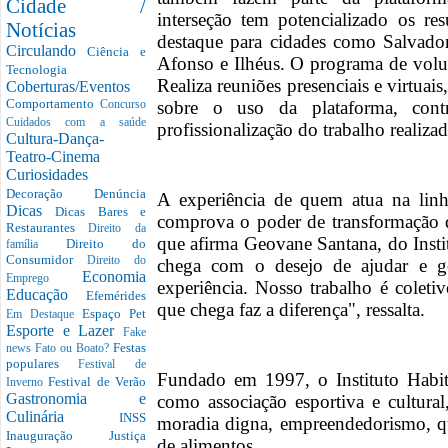
Cidade /
interseção tem potencializado os res
Notícias
destaque para cidades como Salvador
Circulando
Ciência e
Afonso e Ilhéus. O programa de volun
Tecnologia
Realiza reuniões presenciais e virtuais
Coberturas/Eventos
Comportamento
sobre o uso da plataforma, cont
Concurso
Cuidados com a saúde
profissionalização do trabalho realizad
Cultura-Dança-
Teatro-Cinema
Curiosidades
Decoração
Denúncia
A experiência de quem atua na linh
Dicas
Dicas Bares e
comprova o poder de transformação 
Restaurantes
Direito da
que afirma Geovane Santana, do Insti
Direito do
família
Consumidor
Direito do
chega com o desejo de ajudar e g
Economia
Emprego
experiência. Nosso trabalho é coleti
Educação
Efemérides
que chega faz a diferença", ressalta.
Espaço Pet
Em Destaque
Esporte e Lazer
Fake
Festas
news
Fato ou Boato?
populares
Festival de
Fundado em 1997, o Instituto Habita
Festival de Verão
Inverno
Gastronomia e
como associação esportiva e cultural
Culinária
INSS
moradia digna, empreendedorismo, qua
Inauguração
Justiça
de alimentos.