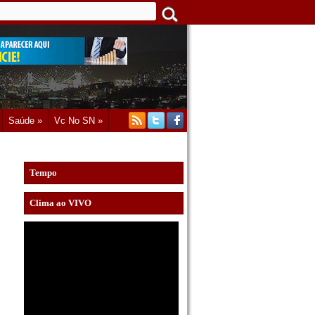
Saúde »
Vc No SN »
Tempo
Clima ao VIVO