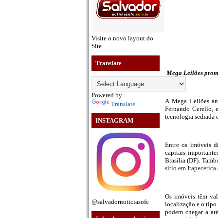
Visite o novo layout do
Site
Translate
Mega Leilões promo
Powered by
A Mega Leilões anu
Translate
Fernando Cerello, 
tecnologia sediada 
INSTAGRAM
Entre os imóveis d
capitais important
Brasília (DF). Tamb
sítio em Itapecerica 
Os imóveis têm va
@salvadornoticiasofc
localização e o tipo
podem chegar a até