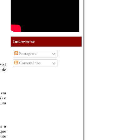
Inscrever-se
Postagens
Comentários
cial
a de
s em
A) e
e um
me a
 que
ente