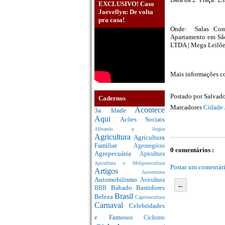
EXCLUSIVO! Caso
Joevellyn: De volta
pra casa!
Onde: Salas Comer
Apartamento em Sã
LTDA | Mega Leilõe
Mais informações co
Postado por
Salvado
Cadernos
Marcadores
Cidade 
Acontece
3a. Idade
Aqui
Acões Sociais
Afinando a língua
Agricultura
Agricultura
Familiar
Agronegócio
0 comentários :
Agropecuária
Apicultura
Apicultura e Meliponicultura
Postar um comentár
Artigos
Autoestima
Automobilismo
Avicultura
←
Babado
Bastidores
BBB
Brasil
Beleza
Caprinocultura
Carnaval
Celebridades
e Famosos
Ciclismo