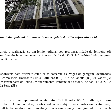
ve leilão judicial de imóveis da massa falida da SWR Informática Ltda.
ncia a realização de um leilão judicial, sob responsabilidade do leiloeiro ofi
envolvendo bens pertencentes à massa falida da SWR Informática Ltda., empres
em São Paulo.
isponíveis para arremate estão salas comerciais e vagas de garagem localizada
es, como Belo Horizonte (MG), Fortaleza (CE), Rio de Janeiro (RJ), Salvador (B
ém fazem parte do leilão um apartamento residencial na cidade de São Paulo (SP) 
da Serra (SP).
lores que variam aproximadamente entre R$ 150 mil e R$ 2,5 milhões, confor
 do bem. Durante o leilão, os lotes poderão ser adquiridos com descontos atrativos,
 50% abaixo do valor de avaliação na segunda praça, configurando uma excel