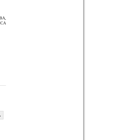
BA,
TICA
→