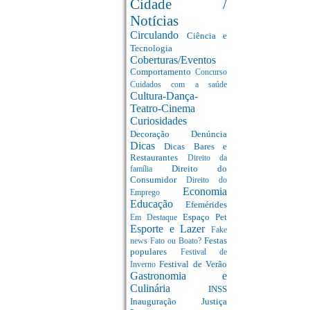
Cidade /
Notícias
Circulando
Ciência e
Tecnologia
Coberturas/Eventos
Comportamento
Concurso
Cuidados com a saúde
Cultura-Dança-
Teatro-Cinema
Curiosidades
Decoração
Denúncia
Dicas
Dicas Bares e
Restaurantes
Direito da
Direito do
família
Consumidor
Direito do
Economia
Emprego
Educação
Efemérides
Espaço Pet
Em Destaque
Esporte e Lazer
Fake
Festas
news
Fato ou Boato?
populares
Festival de
Festival de Verão
Inverno
Gastronomia e
Culinária
INSS
Inauguração
Justiça