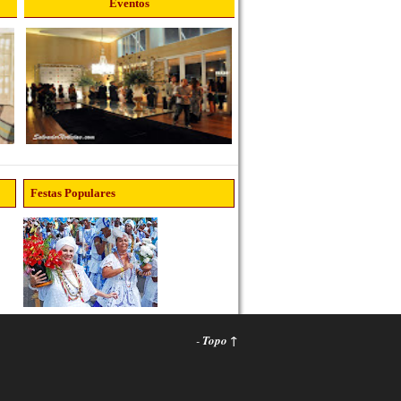
Eventos
Festas Populares
-
Topo ↑