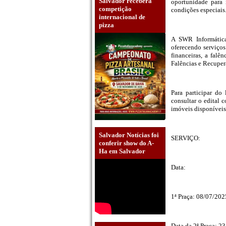
Salvador receberá
oportunidade para 
competição
condições especiais
internacional de
pizza
A SWR Informática
oferecendo serviços
financeiras, a fal
Falências e Recuper
Para participar do
consultar o edital 
imóveis disponíveis
Salvador Notícias foi
SERVIÇO:
conferir show do A-
Ha em Salvador
Data:
1ª Praça: 08/07/2025
Data da 2ª Praça: 23