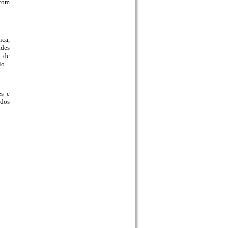
 com
ica,
ades
a de
lo.
es e
 dos