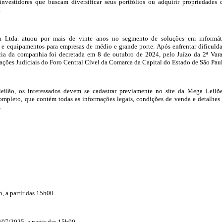
investidores que buscam diversificar seus portfólios ou adquirir propriedades
.
 Ltda. atuou por mais de vinte anos no segmento de soluções em informát
 e equipamentos para empresas de médio e grande porte. Após enfrentar dificuld
ência da companhia foi decretada em 8 de outubro de 2024, pelo Juízo da 2ª Var
ações Judiciais do Foro Central Cível da Comarca da Capital do Estado de São Pau
 leilão, os interessados devem se cadastrar previamente no site da Mega Leilõ
completo, que contém todas as informações legais, condições de venda e detalhes
.
, a partir das 15h00
/07/2025, a partir das 15h00