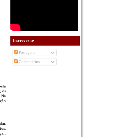
Inscrever-se
Postagens
Comentários
pela
, os
. Na
ação
lar,
ios.
gal;