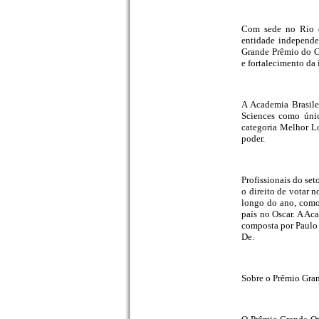
Com sede no Rio d
entidade independen
Grande Prêmio do Ci
e fortalecimento da 
A Academia Brasile
Sciences como únic
categoria Melhor L
poder.
Profissionais do set
o direito de votar 
longo do ano, como 
país no Oscar. A Ac
composta por Paulo 
De.
Sobre o Prêmio Gra