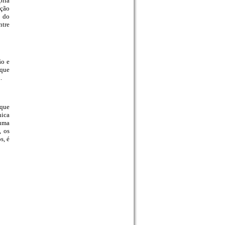
pria
ação
o do
ntre
ão e
 que
.
 que
nica
 uma
, os
s, é