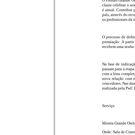
O Prêmio Grande Ote
classe celebrar o se
é anual. Contribui 
país, através do rec
os profissionais da i
O processo de defi
premiação. A parti
recebem uma senha el
Na fase de indicaçã
passam para a etapa 
com a lista complet
nova relação com o
vencedores. Nas duas
realizada pela PwC B
Serviço
Mostra Grande Otel
Onde: Sala de Cinem