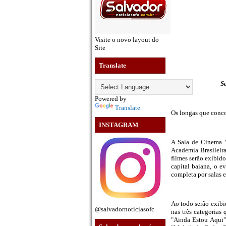
Visite o novo layout do
Site
Translate
S
Powered by
Translate
Os longas que conco
INSTAGRAM
A Sala de Cinema W
Academia Brasileir
filmes serão exibido
capital baiana, o e
completa por salas e
Ao todo serão exibi
@salvadornoticiasofc
nas três categorias
"Ainda Estou Aqui"