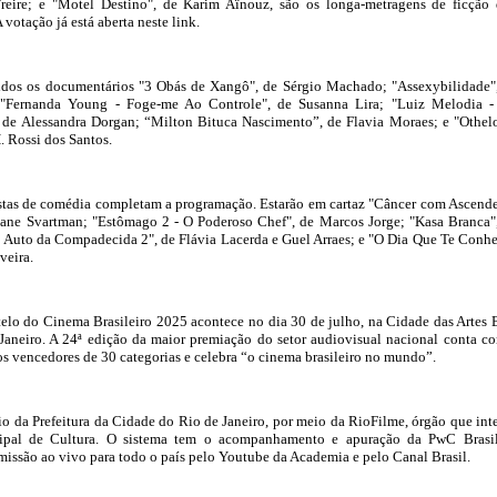
reire; e "Motel Destino", de Karim Aïnouz, são os longa-metragens de ficção
 votação já está aberta neste link.
dos os documentários "3 Obás de Xangô", de Sérgio Machado; "Assexybilidade"
 "Fernanda Young - Foge-me Ao Controle", de Susanna Lira; "Luiz Melodia 
, de Alessandra Dorgan; “Milton Bituca Nascimento”, de Flavia Moraes; e "Othel
. Rossi dos Santos.
istas de comédia completam a programação. Estarão em cartaz "Câncer com Ascend
ane Svartman; "Estômago 2 - O Poderoso Chef", de Marcos Jorge; "Kasa Branca"
 Auto da Compadecida 2", de Flávia Lacerda e Guel Arraes; e "O Dia Que Te Conhe
veira.
lo do Cinema Brasileiro 2025 acontece no dia 30 de julho, na Cidade das Artes 
 Janeiro. A 24ª edição da maior premiação do setor audiovisual nacional conta c
aos vencedores de 30 categorias e celebra “o cinema brasileiro no mundo”.
o da Prefeitura da Cidade do Rio de Janeiro, por meio da RioFilme, órgão que int
cipal de Cultura. O sistema tem o acompanhamento e apuração da PwC Brasi
smissão ao vivo para todo o país pelo Youtube da Academia e pelo Canal Brasil.