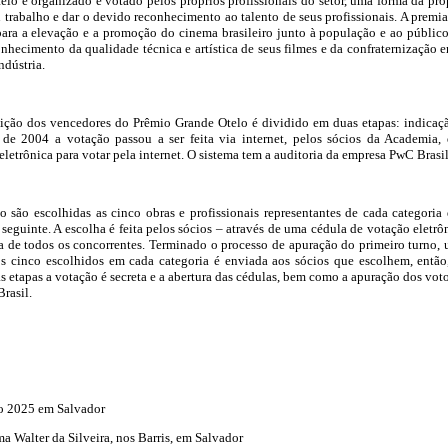
lo é organizado e votado pelos próprios profissionais do setor, uma forma da pró
u trabalho e dar o devido reconhecimento ao talento de seus profissionais. A premi
para a elevação e a promoção do cinema brasileiro junto à população e ao públic
onhecimento da qualidade técnica e artística de seus filmes e da confraternização e
ndústria.
nição dos vencedores do Prêmio Grande Otelo é dividido em duas etapas: indicaç
r de 2004 a votação passou a ser feita via internet, pelos sócios da Academia,
etrônica para votar pela internet. O sistema tem a auditoria da empresa PwC Brasil
o são escolhidas as cinco obras e profissionais representantes de cada categoria
seguinte. A escolha é feita pelos sócios – através de uma cédula de votação eletrô
a de todos os concorrentes. Terminado o processo de apuração do primeiro turno,
s cinco escolhidos em cada categoria é enviada aos sócios que escolhem, então
 etapas a votação é secreta e a abertura das cédulas, bem como a apuração dos voto
rasil.
o 2025 em Salvador
a Walter da Silveira, nos Barris, em Salvador