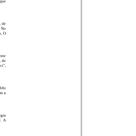
 que
, de
- No
o, O
ente
, de
ci",
Bibi
om a
egra
l. A