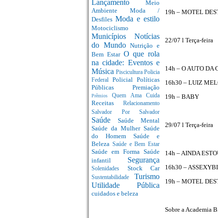
Lançamento
Meio
Ambiente
Moda /
19h – MOTEL DES
Moda e estilo
Desfiles
Motociclismo
Municípios
Notícias
22/07 l Terça-feira
do Mundo
Nutrição e
O que rola
Bem Estar
na cidade: Eventos e
14h – O AUTO DA
Música
Piscicultura
Policia
Policial
Políticas
Federal
16h30 – LUIZ ME
Públicas
Premiação
Quem Ama Cuida
19h – BABY
Prêmios
Receitas
Relacionamento
Salvador Por Salvador
Saúde
Saúde Mental
29/07 l Terça-feira
Saúde da Mulher
Saúde
do Homem
Saúde e
Beleza
Saúde e Bem Estar
Saúde em Forma
Saúde
14h – AINDA ESTO
Segurança
infantil
16h30 – ASSEXYB
Stock Car
Solenidades
Turismo
Sustentabilidade
19h – MOTEL DES
Utilidade Pública
cuidados e beleza
Sobre a Academia Br