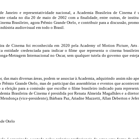
e Janeiro e representatividade nacional, a Academia Brasileira de Cinema é
te criada no dia 20 de maio de 2002 com a finalidade, entre outras, de institu
nema Brasileiro, agora Prêmio Grande Otelo, e contribuir para a discussão, prom
indústria audiovisual em todo o Brasil.
ira de Cinema foi reconhecida em 2020 pela Academy of Motion Picture, Arts
a entidade credenciada para indicar o filme que representa o cinema brasileir
onga-Metragem Internacional no Oscar, sem qualquer tutela do governo que estej
or, das mais diversas áreas, podem se associar à Academia, adquirindo assim não ap
no Prêmio Grande Otelo, mas de participar das assembleias e eventos que acontece
a eleição para a comissão que escolhe o filme brasileiro indicado para represent
ademia Brasileira de Cinema é presidida por Renata Almeida Magalhães e a diretor
Mendonça (vice-presidente), Bárbara Paz, Ariadne Mazzetti, Allan Deberton e Jefe
nde Otelo