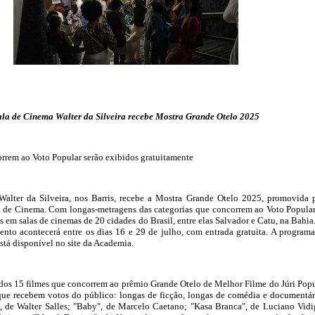
ala de Cinema Walter da Silveira recebe Mostra Grande Otelo 2025
rrem ao Voto Popular serão exibidos gratuitamente
alter da Silveira, nos Barris, recebe a Mostra Grande Otelo 2025, promovida 
a de Cinema. Com longas-metragens das categorias que concorrem ao Voto Popular
s em salas de cinemas de 20 cidades do Brasil, entre elas Salvador e Catu, na Bahia
vento acontecerá entre os dias 16 e 29 de julho, com entrada gratuita. A program
stá disponível no site da Academia.
dos 15 filmes que concorrem ao prêmio Grande Otelo de Melhor Filme do Júri Popu
 que recebem votos do público: longas de ficção, longas de comédia e documentár
, de Walter Salles; "Baby", de Marcelo Caetano; "Kasa Branca", de Luciano Vidi