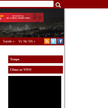
Saúde »
Vc No SN »
Tempo
Clima ao VIVO