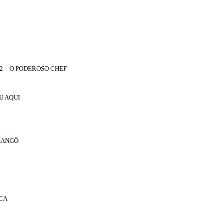
2 – O PODEROSO CHEF
U AQUI
 XANGÔ
NCA