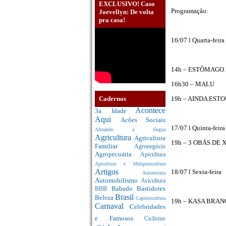
EXCLUSIVO! Caso
Programação:
Joevellyn: De volta
pra casa!
16/07 l Quarta-feira
14h – ESTÔMAGO 
16h30 – MALU
Cadernos
19h – AINDA ESTO
Acontece
3a. Idade
Aqui
Acões Sociais
17/07 l Quinta-feira
Afinando a língua
Agricultura
Agricultura
19h – 3 OBÁS DE
Familiar
Agronegócio
Agropecuária
Apicultura
Apicultura e Meliponicultura
Artigos
18/07 l Sexta-feira
Autoestima
Automobilismo
Avicultura
Babado
Bastidores
BBB
Brasil
Beleza
Caprinocultura
19h – KASA BRA
Carnaval
Celebridades
e Famosos
Ciclismo