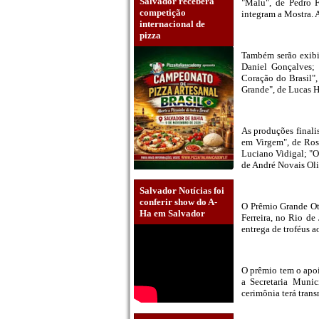
Salvador receberá
"Malu", de Pedro F
competição
integram a Mostra. A
internacional de
pizza
Também serão exibi
Daniel Gonçalves;
Coração do Brasil"
Grande", de Lucas H
As produções final
em Virgem", de Ros
Luciano Vidigal; "O
de André Novais Oli
Salvador Notícias foi
conferir show do A-
O Prêmio Grande Ote
Ha em Salvador
Ferreira, no Rio de
entrega de troféus 
O prêmio tem o apoi
a Secretaria Muni
cerimônia terá tran