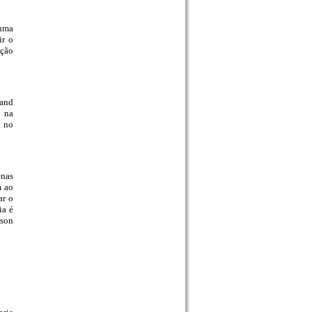
 uma
ir o
oção
 and
o na
a no
enas
m ao
ar o
ia é
rson