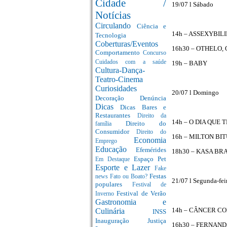
Cidade /
19/07 l Sábado
Notícias
Circulando
Ciência e
14h – ASSEXYBIL
Tecnologia
Coberturas/Eventos
16h30 – OTHELO,
Comportamento
Concurso
Cuidados com a saúde
19h – BABY
Cultura-Dança-
Teatro-Cinema
Curiosidades
20/07 l Domingo
Decoração
Denúncia
Dicas
Dicas Bares e
Restaurantes
Direito da
14h – O DIA QUE 
Direito do
família
Consumidor
Direito do
16h – MILTON B
Economia
Emprego
Educação
Efemérides
18h30 – KASA BR
Espaço Pet
Em Destaque
Esporte e Lazer
Fake
Festas
news
Fato ou Boato?
21/07 l Segunda-fei
populares
Festival de
Festival de Verão
Inverno
Gastronomia e
14h – CÂNCER C
Culinária
INSS
Inauguração
Justiça
16h30 – FERNAN