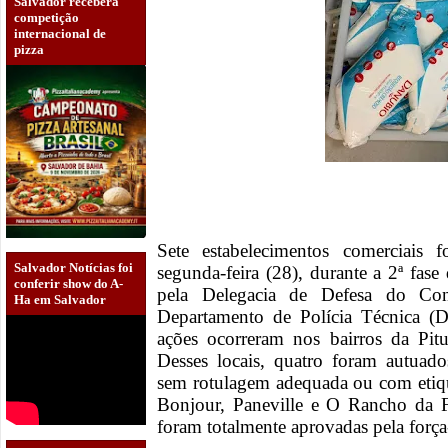
Salvador receberá
competição
internacional de
pizza
Sete estabelecimentos comerciais 
Salvador Notícias foi
segunda-feira (28), durante a 2ª fase
conferir show do A-
pela Delegacia de Defesa do Co
Ha em Salvador
Departamento de Polícia Técnica (
ações ocorreram nos bairros da Pi
Desses locais, quatro foram autuad
sem rotulagem adequada ou com etique
Bonjour, Paneville e O Rancho da F
foram totalmente aprovadas pela força-