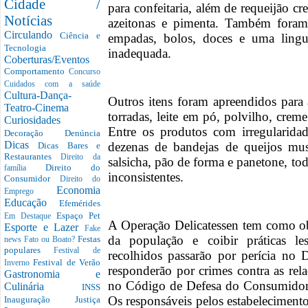
Cidade /
para confeitaria, além de requeijão cr
Notícias
azeitonas e pimenta. Também foram 
Circulando
Ciência e
empadas, bolos, doces e uma ling
Tecnologia
inadequada.
Coberturas/Eventos
Comportamento
Concurso
Cuidados com a saúde
Cultura-Dança-
Outros itens foram apreendidos para a
Teatro-Cinema
torradas, leite em pó, polvilho, creme
Curiosidades
Entre os produtos com irregularidad
Decoração
Denúncia
Dicas
dezenas de bandejas de queijos muss
Dicas Bares e
Restaurantes
Direito da
salsicha, pão de forma e panetone, t
Direito do
família
inconsistentes.
Consumidor
Direito do
Economia
Emprego
Educação
Efemérides
Espaço Pet
Em Destaque
A Operação Delicatessen tem como obj
Esporte e Lazer
Fake
da população e coibir práticas le
Festas
news
Fato ou Boato?
populares
Festival de
recolhidos passarão por perícia no 
Festival de Verão
Inverno
responderão por crimes contra as re
Gastronomia e
no Código de Defesa do Consumidor.
Culinária
INSS
Os responsáveis pelos estabeleciment
Inauguração
Justiça