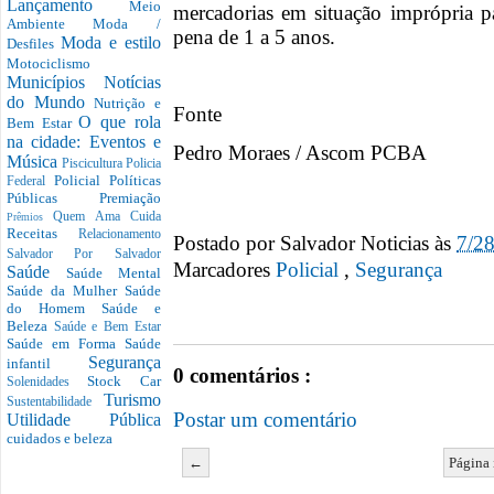
Lançamento
Meio
mercadorias em situação imprópria 
Ambiente
Moda /
pena de 1 a 5 anos.
Moda e estilo
Desfiles
Motociclismo
Municípios
Notícias
do Mundo
Nutrição e
Fonte
O que rola
Bem Estar
na cidade: Eventos e
Pedro Moraes / Ascom PCBA
Música
Piscicultura
Policia
Policial
Políticas
Federal
Públicas
Premiação
Quem Ama Cuida
Prêmios
Receitas
Relacionamento
Postado por
Salvador Noticias
às
7/2
Salvador Por Salvador
Marcadores
Policial‏
,
Segurança
Saúde
Saúde Mental
Saúde da Mulher
Saúde
do Homem
Saúde e
Beleza
Saúde e Bem Estar
Saúde em Forma
Saúde
Segurança
infantil
0 comentários :
Stock Car
Solenidades
Turismo
Sustentabilidade
Postar um comentário
Utilidade Pública
cuidados e beleza
←
Página 