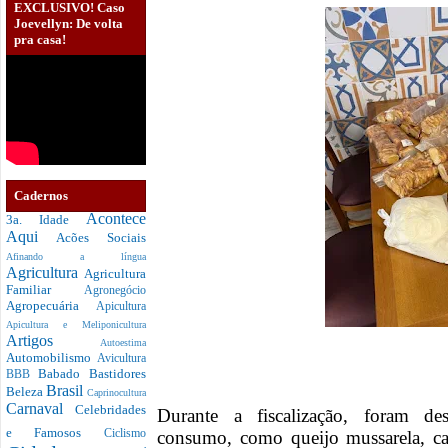
EXCLUSIVO! Caso
Joevellyn: De volta
pra casa!
Cadernos
Acontece
3a. Idade
Aqui
Acões Sociais
Afinando a língua
Agricultura
Agricultura
Familiar
Agronegócio
Agropecuária
Apicultura
Apicultura e Meliponicultura
Artigos
Autoestima
Automobilismo
Avicultura
Babado
Bastidores
BBB
Brasil
Beleza
Caprinocultura
Carnaval
Celebridades
Durante a fiscalização, foram de
e Famosos
consumo, como queijo mussarela, ca
Ciclismo