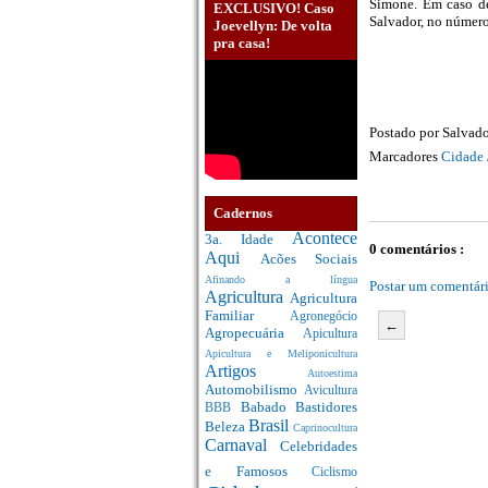
Simone. Em caso de
EXCLUSIVO! Caso
Salvador, no númer
Joevellyn: De volta
pra casa!
Postado por
Salvado
Marcadores
Cidade 
Cadernos
Acontece
3a. Idade
0 comentários :
Aqui
Acões Sociais
Afinando a língua
Postar um comentár
Agricultura
Agricultura
Familiar
Agronegócio
←
Agropecuária
Apicultura
Apicultura e Meliponicultura
Artigos
Autoestima
Automobilismo
Avicultura
Babado
Bastidores
BBB
Brasil
Beleza
Caprinocultura
Carnaval
Celebridades
e Famosos
Ciclismo