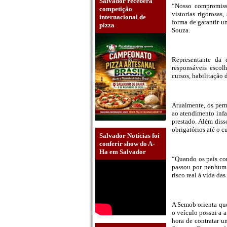
Salvador receberá
“Nosso compromisso
competição
vistorias rigorosas
internacional de
forma de garantir u
pizza
Souza.
Representante da 
responsáveis escol
cursos, habilitação
Atualmente, os perm
ao atendimento infa
prestado. Além diss
obrigatórios até o 
Salvador Notícias foi
conferir show do A-
Ha em Salvador
“Quando os pais con
passou por nenhum 
risco real à vida das
A Semob orienta que
o veículo possui a 
hora de contratar u