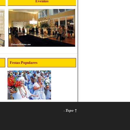
Eventos
Festas Populares
-
Topo ↑