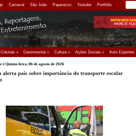
gs
Carnaval
São João
Paparazzo
Youtube
Portfólio
Colunas »
Gastronomia »
Cultura »
Ações Sociais »
Auto Esportes
e é
Quinta-feira, 06 de agosto de 2026
 alerta pais sobre importância do transporte escolar
o