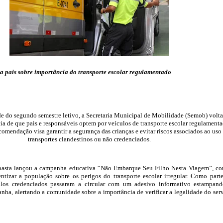
a pais sobre importância do transporte escolar regulamentado
 do segundo semestre letivo, a Secretaria Municipal de Mobilidade (Semob) volta
cia de que pais e responsáveis optem por veículos de transporte escolar regulament
ecomendação visa garantir a segurança das crianças e evitar riscos associados ao uso
transportes clandestinos ou não credenciados.
pasta lançou a campanha educativa “Não Embarque Seu Filho Nesta Viagem”, c
ntizar a população sobre os perigos do transporte escolar irregular. Como part
culos credenciados passaram a circular com um adesivo informativo estampan
a, alertando a comunidade sobre a importância de verificar a legalidade do ser