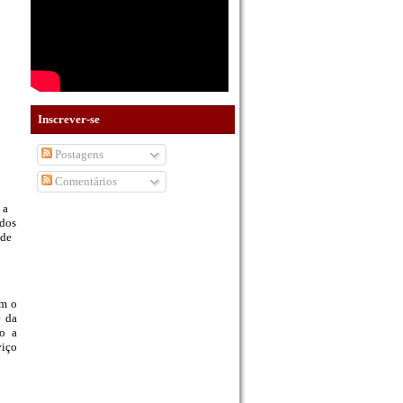
Inscrever-se
Postagens
Comentários
 a
ados
 de
om o
e da
do a
viço