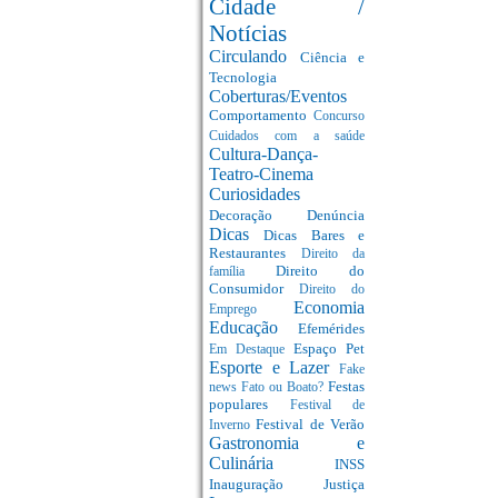
Cidade /
Notícias
Circulando
Ciência e
Tecnologia
Coberturas/Eventos
Comportamento
Concurso
Cuidados com a saúde
Cultura-Dança-
Teatro-Cinema
Curiosidades
Decoração
Denúncia
Dicas
Dicas Bares e
Restaurantes
Direito da
Direito do
família
Consumidor
Direito do
Economia
Emprego
Educação
Efemérides
Espaço Pet
Em Destaque
Esporte e Lazer
Fake
Festas
news
Fato ou Boato?
populares
Festival de
Festival de Verão
Inverno
Gastronomia e
Culinária
INSS
Inauguração
Justiça