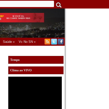
Saúde »
Vc No SN »
Tempo
Clima ao VIVO