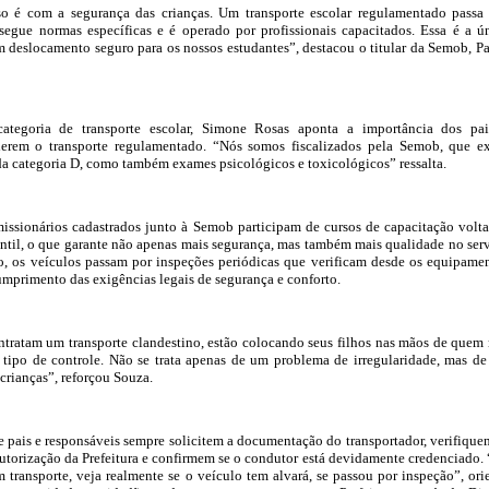
 é com a segurança das crianças. Um transporte escolar regulamentado passa
, segue normas específicas e é operado por profissionais capacitados. Essa é a ú
m deslocamento seguro para os nossos estudantes”, destacou o titular da Semob, P
categoria de transporte escolar, Simone Rosas aponta a importância dos pa
herem o transporte regulamentado. “Nós somos fiscalizados pela Semob, que e
 da categoria D, como também exames psicológicos e toxicológicos” ressalta.
issionários cadastrados junto à Semob participam de cursos de capacitação volt
ntil, o que garante não apenas mais segurança, mas também mais qualidade no ser
o, os veículos passam por inspeções periódicas que verificam desde os equipame
cumprimento das exigências legais de segurança e conforto.
tratam um transporte clandestino, estão colocando seus filhos nas mãos de quem
tipo de controle. Não se trata apenas de um problema de irregularidade, mas d
 crianças”, reforçou Souza.
 pais e responsáveis sempre solicitem a documentação do transportador, verifique
autorização da Prefeitura e confirmem se o condutor está devidamente credenciado.
m transporte, veja realmente se o veículo tem alvará, se passou por inspeção”, ori