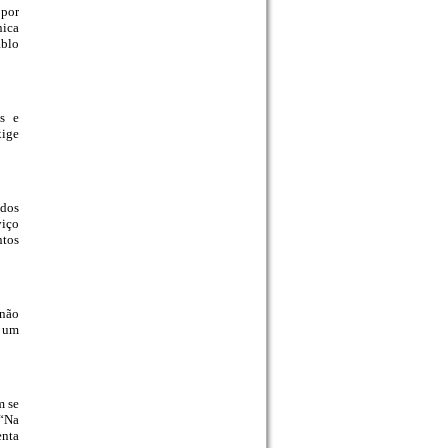
 por
nica
ablo
is e
xige
ados
viço
ntos
 não
e um
m se
 “Na
enta