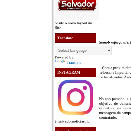
Visite o novo layout do
Site
Translate
Semob reforça alert
Powered by
Translate
Com a proximidade
reforçar a importân
INSTAGRAM
e fiscalizados. A r
No ano passado, a 
objetivo de conscie
iniciativa, os veí
mensagem da campanh
contratado.
@salvadornoticiasofc