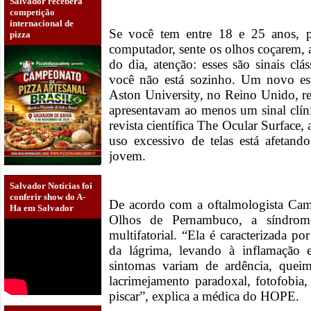
Salvador receberá
competição
internacional de
Se você tem entre 18 e 25 anos, p
pizza
computador, sente os olhos coçarem,
do dia, atenção: esses são sinais cl
você não está sozinho. Um novo est
Aston University, no Reino Unido, r
apresentavam ao menos um sinal clín
revista científica The Ocular Surface
uso excessivo de telas está afetan
jovem.
Salvador Notícias foi
conferir show do A-
De acordo com a oftalmologista Ca
Ha em Salvador
Olhos de Pernambuco, a síndro
multifatorial. “Ela é caracterizada p
da lágrima, levando à inflamação 
sintomas variam de ardência, queim
lacrimejamento paradoxal, fotofobia
piscar”, explica a médica do HOPE.