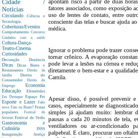
apontam risco a partir de duas hora
Cidade /
fatores associados, como exposição a
Notícias
uso de lentes de contato, entre outr
Circulando
Ciência e
consciente das telas e buscar ajuda ao
Tecnologia
Coberturas/Eventos
médica.
Comportamento
Concurso
Cuidados com a saúde
Cultura-Dança-
Teatro-Cinema
Ignorar o problema pode trazer conse
Curiosidades
tornar crônico. A evaporação constan
Decoração
Denúncia
pode levar a lesões na córnea e redu
Dicas
Dicas Bares e
diretamente o bem-estar e a qualidade
Restaurantes
Direito da
Direito do
família
Camila.
Consumidor
Direito do
Economia
Emprego
Educação
Efemérides
Espaço Pet
Em Destaque
Apesar disso, é possível prevenir e
Esporte e Lazer
Fake
casos, especialmente se diagnostic
Festas
news
Fato ou Boato?
simples já ajudam muito: lembrar d
populares
Festival de
Festival de Verão
pausas a cada 20 minutos de tela, ev
Inverno
Gastronomia e
ventiladores ou ar-condicionado 
Culinária
INSS
palpebral. E claro, procurar um ofta
Inauguração
Justiça