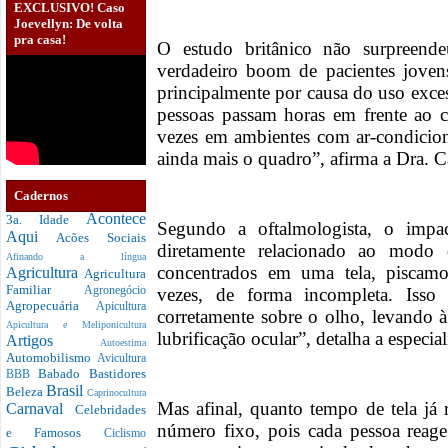
EXCLUSIVO! Caso
Joevellyn: De volta
pra casa!
O estudo britânico não surpreende
verdadeiro boom de pacientes jove
principalmente por causa do uso exces
pessoas passam horas em frente ao c
vezes em ambientes com ar-condicio
ainda mais o quadro”, afirma a Dra. 
Cadernos
Acontece
3a. Idade
Segundo a oftalmologista, o impa
Aqui
Acões Sociais
diretamente relacionado ao modo
Afinando a língua
concentrados em uma tela, piscam
Agricultura
Agricultura
Familiar
vezes, de forma incompleta. Isso
Agronegócio
Agropecuária
Apicultura
corretamente sobre o olho, levando
Apicultura e Meliponicultura
lubrificação ocular”, detalha a espec
Artigos
Autoestima
Automobilismo
Avicultura
Babado
Bastidores
BBB
Brasil
Beleza
Caprinocultura
Mas afinal, quanto tempo de tela já
Carnaval
Celebridades
número fixo, pois cada pessoa reage
e Famosos
Ciclismo