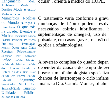
ocular”, orienta a médica do HOPE.
Lançamento
Meio
Ambiente
Moda /
Moda e estilo
Desfiles
Motociclismo
O tratamento varia conforme a gravi
Municípios
Notícias
do Mundo
mudanças de hábito podem resolv
Nutrição e
O que rola
Bem Estar
necessários colírios lubrificantes
na cidade: Eventos e
suplementação de ômega-3, uso de an
Música
Piscicultura
Policia
pulsada e, em casos graves, oclusão d
Policial
Políticas
Federal
Públicas
Premiação
explica a oftalmologista.
Quem Ama Cuida
Prêmios
Receitas
Relacionamento
Salvador Por Salvador
Saúde
Saúde Mental
A reversão completa do quadro depen
Saúde da Mulher
Saúde
depender da causa e do tempo de ev
do Homem
Saúde e
buscar um oftalmologista especializ
Beleza
Saúde e Bem Estar
Saúde em Forma
Saúde
chances de interromper o ciclo inflam
Segurança
infantil
finaliza a Dra. Camila Moraes, oftal
Stock Car
Solenidades
Turismo
Sustentabilidade
Utilidade Pública
cuidados e beleza