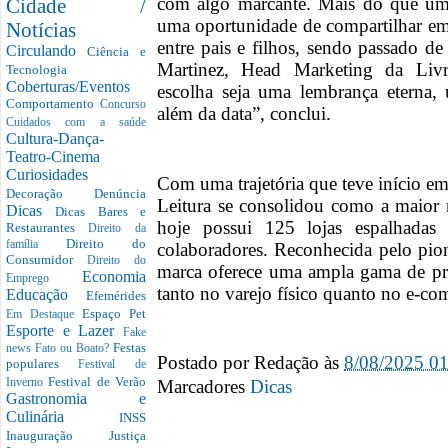
com algo marcante. Mais do que um 
Cidade /
uma oportunidade de compartilhar e
Notícias
entre pais e filhos, sendo passado de
Circulando
Ciência e
Martinez, Head Marketing da Livr
Tecnologia
Coberturas/Eventos
escolha seja uma lembrança eterna,
Comportamento
Concurso
além da data”, conclui.
Cuidados com a saúde
Cultura-Dança-
Teatro-Cinema
Curiosidades
Com uma trajetória que teve início e
Decoração
Denúncia
Leitura se consolidou como a maior r
Dicas
Dicas Bares e
hoje possui 125 lojas espalhada
Restaurantes
Direito da
Direito do
família
colaboradores. Reconhecida pelo pio
Consumidor
Direito do
marca oferece uma ampla gama de pro
Economia
Emprego
tanto no varejo físico quanto no e-co
Educação
Efemérides
Espaço Pet
Em Destaque
Esporte e Lazer
Fake
Festas
news
Fato ou Boato?
Postado por
Redação
às
8/08/2025 0
populares
Festival de
Festival de Verão
Marcadores
Dicas
Inverno
Gastronomia e
Culinária
INSS
Inauguração
Justiça