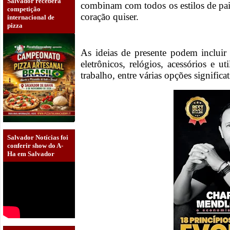
Salvador receberá
combinam com todos os estilos de pai
competição
coração quiser.
internacional de
pizza
As ideias de presente podem incluir 
eletrônicos, relógios, acessórios e u
trabalho, entre várias opções significa
Salvador Notícias foi
conferir show do A-
Ha em Salvador