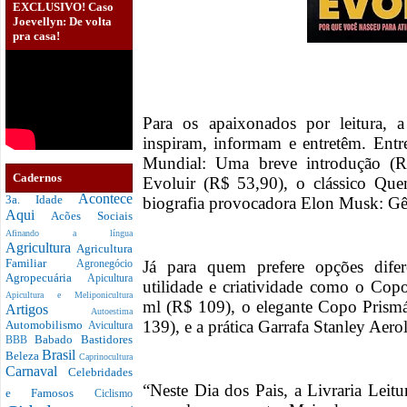
EXCLUSIVO! Caso
Joevellyn: De volta
pra casa!
Para os apaixonados por leitura, a
inspiram, informam e entretêm. Entr
Mundial: Uma breve introdução (R
Cadernos
Evoluir (R$ 53,90), o clássico Qu
Acontece
3a. Idade
biografia provocadora Elon Musk: G
Aqui
Acões Sociais
Afinando a língua
Agricultura
Agricultura
Familiar
Já para quem prefere opções dife
Agronegócio
Agropecuária
Apicultura
utilidade e criatividade como o Co
Apicultura e Meliponicultura
ml (R$ 109), o elegante Copo Prism
Artigos
Autoestima
139), e a prática Garrafa Stanley Aero
Automobilismo
Avicultura
Babado
Bastidores
BBB
Brasil
Beleza
Caprinocultura
Carnaval
Celebridades
“Neste Dia dos Pais, a Livraria Leitu
e Famosos
Ciclismo