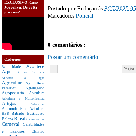
EXCLUSIVO! Caso
Joevellyn: De volta
Postado por
Redação
às
8/27/2025 0
pra casa!
Marcadores
0 comentários :
Postar um comentário
Cadernos
Acontece
3a. Idade
←
Página 
Aqui
Acões Sociais
Afinando a língua
Agricultura
Agricultura
Familiar
Agronegócio
Agropecuária
Apicultura
Apicultura e Meliponicultura
Artigos
Autoestima
Automobilismo
Avicultura
Babado
Bastidores
BBB
Brasil
Beleza
Caprinocultura
Carnaval
Celebridades
e Famosos
Ciclismo