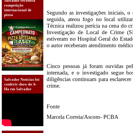
Salvador receberá
competição
internacional de
Segundo as investigações iniciais, o
pizza
seguida, ateou fogo no local utiliza
Técnica realizou perícia na cena do 
Investigação de Local de Crime (
estiveram no Hospital Geral do Esta
o autor receberam atendimento médic
Cinco pessoas já foram ouvidas pel
internada, e o investigado segue hos
diligências continuam para esclarecer
Salvador Notícias foi
conferir show do A-
crime.
Ha em Salvador
Fonte
Marcela Correia/Ascom- PCBA