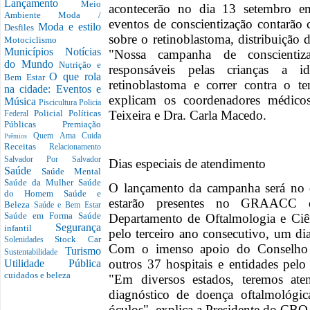
Lançamento
Meio
acontecerão no dia 13 setembro e
Ambiente
Moda /
eventos de conscientização contarão 
Moda e estilo
Desfiles
sobre o retinoblastoma, distribuição d
Motociclismo
Municípios
Notícias
"Nossa campanha de conscienti
do Mundo
Nutrição e
responsáveis pelas crianças a id
O que rola
Bem Estar
retinoblastoma e correr contra o t
na cidade: Eventos e
explicam os coordenadores médic
Música
Piscicultura
Policia
Teixeira e Dra. Carla Macedo.
Policial
Políticas
Federal
Públicas
Premiação
Quem Ama Cuida
Prêmios
Receitas
Relacionamento
Salvador Por Salvador
Dias especiais de atendimento
Saúde
Saúde Mental
Saúde da Mulher
Saúde
O lançamento da campanha será no 
do Homem
Saúde e
estarão presentes no GRAACC
Beleza
Saúde e Bem Estar
Saúde em Forma
Saúde
Departamento de Oftalmologia e Ciê
Segurança
infantil
pelo terceiro ano consecutivo, um dia
Stock Car
Solenidades
Com o imenso apoio do Conselho B
Turismo
Sustentabilidade
outros 37 hospitais e entidades pelo
Utilidade Pública
cuidados e beleza
"Em diversos estados, teremos ate
diagnóstico de doença oftalmológi
óculos", explica a Presidente do CBO