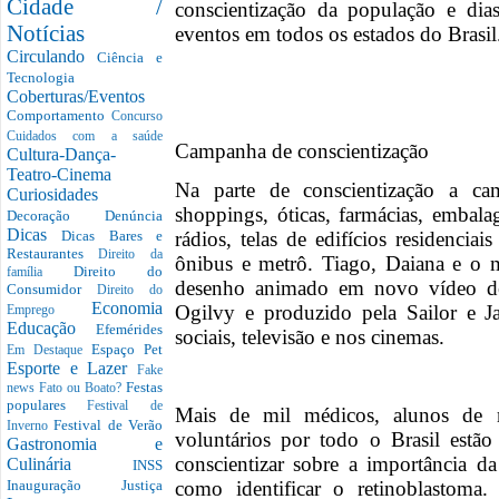
Cidade /
conscientização da população e dia
Notícias
eventos em todos os estados do Brasi
Circulando
Ciência e
Tecnologia
Coberturas/Eventos
Comportamento
Concurso
Cuidados com a saúde
Campanha de conscientização
Cultura-Dança-
Teatro-Cinema
Na parte de conscientização a ca
Curiosidades
shoppings, óticas, farmácias, embala
Decoração
Denúncia
Dicas
rádios, telas de edifícios residenciai
Dicas Bares e
Restaurantes
Direito da
ônibus e metrô. Tiago, Daiana e o 
Direito do
família
desenho animado em novo vídeo de
Consumidor
Direito do
Economia
Ogilvy e produzido pela Sailor e J
Emprego
Educação
Efemérides
sociais, televisão e nos cinemas.
Espaço Pet
Em Destaque
Esporte e Lazer
Fake
Festas
news
Fato ou Boato?
populares
Festival de
Mais de mil médicos, alunos de m
Festival de Verão
Inverno
voluntários por todo o Brasil estão
Gastronomia e
conscientizar sobre a importância da
Culinária
INSS
como identificar o retinoblastoma
Inauguração
Justiça