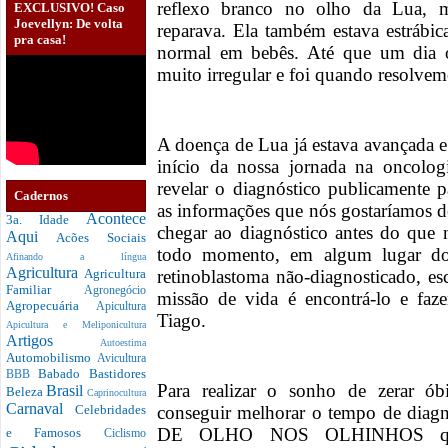
reflexo branco no olho da Lua, 
EXCLUSIVO! Caso
Joevellyn: De volta
reparava. Ela também estava estrábi
pra casa!
normal em bebês. Até que um dia 
muito irregular e foi quando resolvemo
A doença de Lua já estava avançada 
início da nossa jornada na oncolog
revelar o diagnóstico publicamente p
Cadernos
as informações que nós gostaríamos de
Acontece
3a. Idade
chegar ao diagnóstico antes do que
Aqui
Acões Sociais
todo momento, em algum lugar do
Afinando a língua
Agricultura
retinoblastoma não-diagnosticado, e
Agricultura
Familiar
Agronegócio
missão de vida é encontrá-lo e faz
Agropecuária
Apicultura
Tiago.
Apicultura e Meliponicultura
Artigos
Autoestima
Automobilismo
Avicultura
Babado
Bastidores
BBB
Para realizar o sonho de zerar ób
Brasil
Beleza
Caprinocultura
Carnaval
conseguir melhorar o tempo de diagn
Celebridades
DE OLHO NOS OLHINHOS que n
e Famosos
Ciclismo