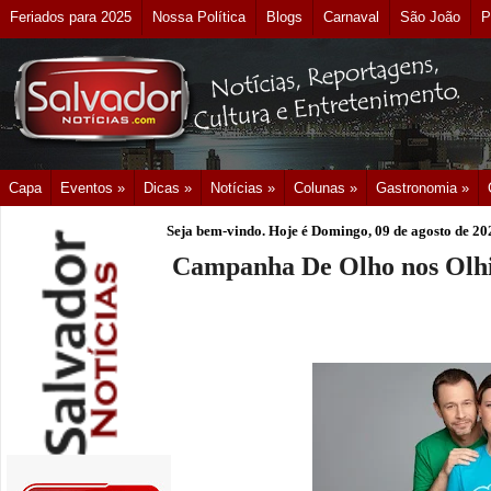
Feriados para 2025
Nossa Política
Blogs
Carnaval
São João
P
Capa
Eventos »
Dicas »
Notícias »
Colunas »
Gastronomia »
Seja bem-vindo. Hoje é
Domingo, 09 de agosto de 20
Campanha De Olho nos Olhin