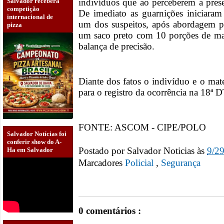
Salvador receberá
indivíduos que ao perceberem a presen
competição
De imediato as guarnições iniciara
internacional de
um dos suspeitos, após abordagem po
pizza
um saco preto com 10 porções de ma
balança de precisão.
Diante dos fatos o indivíduo e o ma
para o registro da ocorrência na 18ª D
FONTE: ASCOM - CIPE/POLO
Salvador Notícias foi
conferir show do A-
Postado por
Salvador Noticias
às
9/2
Ha em Salvador
Marcadores
Policial‏
,
Segurança
0 comentários :