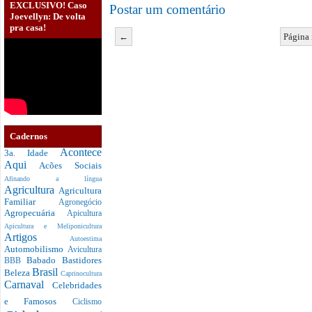
EXCLUSIVO! Caso
Postar um comentário
Joevellyn: De volta
pra casa!
←
Página 
Cadernos
Acontece
3a. Idade
Aqui
Acões Sociais
Afinando a língua
Agricultura
Agricultura
Familiar
Agronegócio
Agropecuária
Apicultura
Apicultura e Meliponicultura
Artigos
Autoestima
Automobilismo
Avicultura
Babado
Bastidores
BBB
Brasil
Beleza
Caprinocultura
Carnaval
Celebridades
e Famosos
Ciclismo