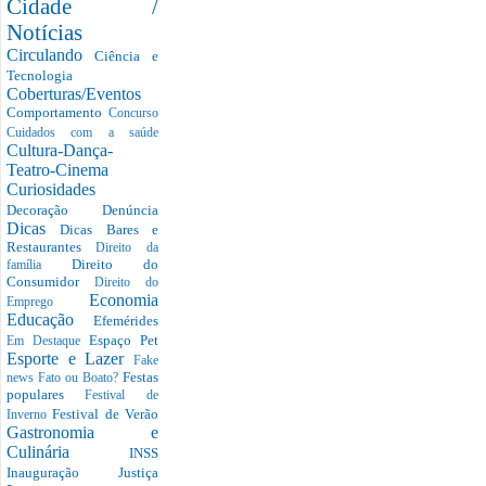
Cidade /
Notícias
Circulando
Ciência e
Tecnologia
Coberturas/Eventos
Comportamento
Concurso
Cuidados com a saúde
Cultura-Dança-
Teatro-Cinema
Curiosidades
Decoração
Denúncia
Dicas
Dicas Bares e
Restaurantes
Direito da
Direito do
família
Consumidor
Direito do
Economia
Emprego
Educação
Efemérides
Espaço Pet
Em Destaque
Esporte e Lazer
Fake
Festas
news
Fato ou Boato?
populares
Festival de
Festival de Verão
Inverno
Gastronomia e
Culinária
INSS
Inauguração
Justiça