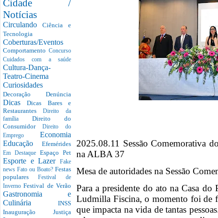
Cidade /
Notícias
Circulando
Ciência e
Tecnologia
Coberturas/Eventos
Comportamento
Concurso
Cuidados com a saúde
Cultura-Dança-
Teatro-Cinema
Curiosidades
Decoração
Denúncia
Dicas
Dicas Bares e
Restaurantes
Direito da
Direito do
família
Consumidor
Direito do
Economia
Emprego
2025.08.11 Sessão Comemorativa do 
Educação
Efemérides
na ALBA 37
Espaço Pet
Em Destaque
Esporte e Lazer
Fake
Festas
Mesa de autoridades na Sessão Com
news
Fato ou Boato?
populares
Festival de
Festival de Verão
Para a presidente do ato na Casa do 
Inverno
Gastronomia e
Ludmilla Fiscina, o momento foi de f
Culinária
INSS
que impacta na vida de tantas pessoas
Inauguração
Justiça