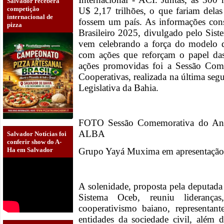
Salvador receberá
competição
U$ 2,17 trilhões, o que fariam del
internacional de
fossem um país. As informações co
pizza
Brasileiro 2025, divulgado pelo Si
vem celebrando a força do modelo d
com ações que reforçam o papel das
ações promovidas foi a Sessão Com
Cooperativas, realizada na última seg
Legislativa da Bahia.
FOTO Sessão Comemorativa do Ano 
ALBA
Salvador Notícias foi
conferir show do A-
Grupo Yayá Muxima em apresentaçã
Ha em Salvador
A solenidade, proposta pela deputada
Sistema Oceb, reuniu lideranç
cooperativismo baiano, representant
entidades da sociedade civil, além de