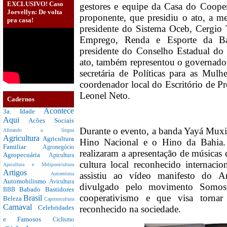
EXCLUSIVO! Caso
gestores e equipe da Casa do Coope
Joevellyn: De volta
proponente, que presidiu o ato, a m
pra casa!
presidente do Sistema Oceb, Cergio T
Emprego, Renda e Esporte da Ba
presidente do Conselho Estadual d
ato, também representou o governado
secretária de Políticas para as Mul
coordenador local do Escritório de 
Leonel Neto.
Cadernos
Acontece
3a. Idade
Aqui
Acões Sociais
Durante o evento, a banda Yayá Mux
Afinando a língua
Agricultura
Agricultura
Hino Nacional e o Hino da Bahia. 
Familiar
Agronegócio
realizaram a apresentação de músicas
Agropecuária
Apicultura
cultura local reconhecido internaci
Apicultura e Meliponicultura
Artigos
assistiu ao vídeo manifesto do An
Autoestima
Automobilismo
Avicultura
divulgado pelo movimento SomosC
Babado
Bastidores
BBB
cooperativismo e que visa torna
Brasil
Beleza
Caprinocultura
Carnaval
reconhecido na sociedade.
Celebridades
e Famosos
Ciclismo