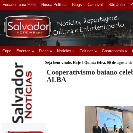
Feriados para 2025
Nossa Política
Blogs
Carnaval
São João
P
Capa
Eventos »
Dicas »
Notícias »
Colunas »
Gastronomia »
Seja bem-vindo. Hoje é
Quinta-feira, 06 de agosto d
Cooperativismo baiano cele
ALBA