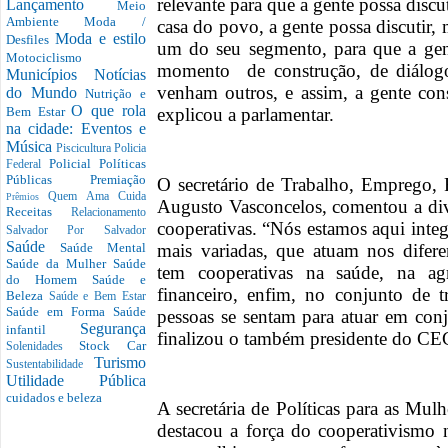
relevante para que a gente possa discu
Lançamento
Meio
Ambiente
Moda /
casa do povo, a gente possa discutir,
Moda e estilo
Desfiles
um do seu segmento, para que a gen
Motociclismo
momento de construção, de diálogo
Municípios
Notícias
venham outros, e assim, a gente cons
do Mundo
Nutrição e
O que rola
explicou a parlamentar.
Bem Estar
na cidade: Eventos e
Música
Piscicultura
Policia
Policial
Políticas
Federal
Públicas
Premiação
O secretário de Trabalho, Emprego,
Quem Ama Cuida
Prêmios
Augusto Vasconcelos, comentou a dive
Receitas
Relacionamento
cooperativas. “Nós estamos aqui inte
Salvador Por Salvador
Saúde
mais variadas, que atuam nos difer
Saúde Mental
Saúde da Mulher
Saúde
tem cooperativas na saúde, na agr
do Homem
Saúde e
financeiro, enfim, no conjunto de 
Beleza
Saúde e Bem Estar
Saúde em Forma
Saúde
pessoas se sentam para atuar em con
Segurança
infantil
finalizou o também presidente do C
Stock Car
Solenidades
Turismo
Sustentabilidade
Utilidade Pública
cuidados e beleza
A secretária de Políticas para as Mu
destacou a força do cooperativismo 