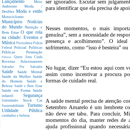
ser ignorados. Escutar sem julgamen
Lançamento
Meio
Ambiente
Moda /
para identificar que ela precisa de a
Moda e estilo
Desfiles
Motociclismo
Municípios
Notícias
do Mundo
Nutrição e
Nesses momentos, o mais importa
O que rola
Bem Estar
genuína”, sem a necessidade de respos
na cidade: Eventos e
presença e acolhimento”. O ideal
Música
Piscicultura
Policia
sofrimento, como “isso é besteira” ou 
Policial
Políticas
Federal
Públicas
Premiação
Quem Ama Cuida
Prêmios
Receitas
Relacionamento
No lugar, dizer “Eu estou aqui com v
Salvador Por Salvador
Saúde
Saúde Mental
assim como incentivar a procura po
Saúde da Mulher
Saúde
formas de cuidado real.
do Homem
Saúde e
Beleza
Saúde e Bem Estar
Saúde em Forma
Saúde
Segurança
infantil
A saúde mental precisa de atenção con
Stock Car
Solenidades
Turismo
Sustentabilidade
Setembro Amarelo é um lembrete col
Utilidade Pública
não deve ser tabu. Para concluir, M
cuidados e beleza
momentos do dia, manter redes de ap
ajuda profissional quando necessári