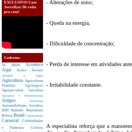
- Alterações de sono;
EXCLUSIVO! Caso
Joevellyn: De volta
pra casa!
- Queda na energia,
- Dificuldade de concentração;
Cadernos
- Perda de interesse em atividades ante
Acontece
3a. Idade
Aqui
Acões Sociais
Afinando a língua
Agricultura
Agricultura
- Irritabilidade constante.
Familiar
Agronegócio
Agropecuária
Apicultura
Apicultura e Meliponicultura
Artigos
Autoestima
Automobilismo
Avicultura
Babado
Bastidores
BBB
Brasil
Beleza
Caprinocultura
Carnaval
Celebridades
A especialista reforça que a manute
e Famosos
Ciclismo