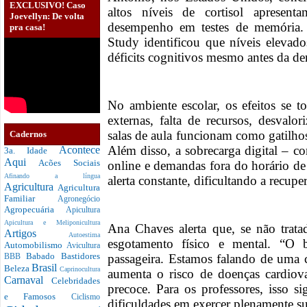
EXCLUSIVO! Caso
altos níveis de cortisol apresen
Joevellyn: De volta
desempenho em testes de memória. 
pra casa!
Study identificou que níveis elevad
déficits cognitivos mesmo antes da de
No ambiente escolar, os efeitos se t
externas, falta de recursos, desvalor
salas de aula funcionam como gatilhos
Cadernos
Além disso, a sobrecarga digital – 
Acontece
3a. Idade
Aqui
Acões Sociais
online e demandas fora do horário de
Afinando a língua
alerta constante, dificultando a recup
Agricultura
Agricultura
Familiar
Agronegócio
Agropecuária
Apicultura
Apicultura e Meliponicultura
Ana Chaves alerta que, se não trata
Artigos
Autoestima
esgotamento físico e mental. “O
Automobilismo
Avicultura
Babado
Bastidores
passageira. Estamos falando de uma
BBB
Brasil
Beleza
Caprinocultura
aumenta o risco de doenças cardiova
Carnaval
Celebridades
precoce. Para os professores, isso s
e Famosos
Ciclismo
dificuldades em exercer plenamente su