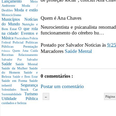
Lançamento
Meio
Ambiente
Moda /
Moda e estilo
Desfiles
Motociclismo
Quem é Ana Chaves
Municípios
Notícias
do Mundo
Nutrição e
Neurocientista e psicanalista renoma
O que rola
Bem Estar
funcionamento do cérebro hu…
na cidade: Eventos e
Música
Piscicultura
Policia
Policial
Políticas
Federal
Postado por
Salvador Noticias
às
9/2
Públicas
Premiação
Marcadores
Saúde Mental
Quem Ama Cuida
Prêmios
Receitas
Relacionamento
Salvador Por Salvador
Saúde
Saúde Mental
Saúde da Mulher
Saúde
do Homem
Saúde e
0 comentários :
Beleza
Saúde e Bem Estar
Saúde em Forma
Saúde
Segurança
infantil
Postar um comentário
Stock Car
Solenidades
Turismo
Sustentabilidade
←
Página 
Utilidade Pública
cuidados e beleza