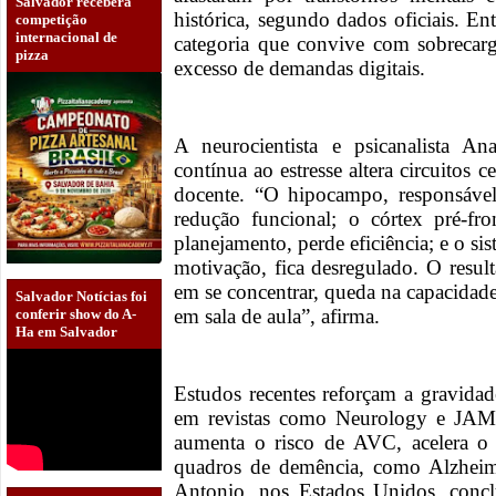
Salvador receberá
histórica, segundo dados oficiais. Ent
competição
internacional de
categoria que convive com sobrecarga
pizza
excesso de demandas digitais.
A neurocientista e psicanalista A
contínua ao estresse altera circuitos 
docente. “O hipocampo, responsável
redução funcional; o córtex pré-fr
planejamento, perde eficiência; e o s
motivação, fica desregulado. O resul
em se concentrar, queda na capacida
Salvador Notícias foi
em sala de aula”, afirma.
conferir show do A-
Ha em Salvador
Estudos recentes reforçam a gravida
em revistas como Neurology e JAMA
aumenta o risco de AVC, acelera o 
quadros de demência, como Alzhei
Antonio, nos Estados Unidos, conc