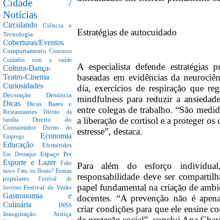
Cidade /
Notícias
Circulando
Ciência e
Estratégias de autocuidado
Tecnologia
Coberturas/Eventos
Comportamento
Concurso
Cuidados com a saúde
A especialista defende estratégias p
Cultura-Dança-
baseadas em evidências da neurociên
Teatro-Cinema
Curiosidades
dia, exercícios de respiração que re
Decoração
Denúncia
mindfulness para reduzir a ansiedad
Dicas
Dicas Bares e
entre colegas de trabalho. “São medi
Restaurantes
Direito da
a liberação de cortisol e a proteger os
Direito do
família
Consumidor
Direito do
estresse”, destaca.
Economia
Emprego
Educação
Efemérides
Espaço Pet
Em Destaque
Esporte e Lazer
Fake
Para além do esforço individual
Festas
news
Fato ou Boato?
responsabilidade deve ser compartilh
populares
Festival de
papel fundamental na criação de ambi
Festival de Verão
Inverno
Gastronomia e
docentes. “A prevenção não é apen
Culinária
INSS
criar condições para que ele ensine 
Inauguração
Justiça
de proteção social”, conclui Ana Chav