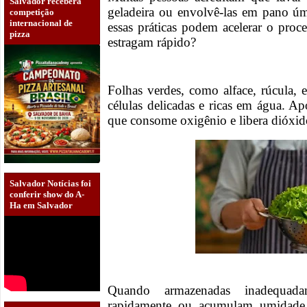
Salvador receberá
geladeira ou envolvê-las em pano úm
competição
internacional de
essas práticas podem acelerar o proce
pizza
estragam rápido?
Folhas verdes, como alface, rúcula, 
células delicadas e ricas em água. Ap
que consome oxigênio e libera dióxid
Salvador Notícias foi
conferir show do A-
Ha em Salvador
Quando armazenadas inadequad
rapidamente ou acumulam umidade