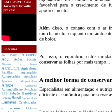
EXCLUSIVO! Caso
favorável para o crescimento de f
Joevellyn: De volta
apodrecimento.
pra casa!
Além disso, o contato com o ar fr
murchamento, enquanto um ambiente
de bolor.
Cadernos
Acontece
3a. Idade
Por isso, o equilíbrio entre umida
Aqui
Acões Sociais
conservar as folhas por mais tempo...
Afinando a língua
Agricultura
Agricultura
Familiar
Agronegócio
Agropecuária
Apicultura
A melhor forma de conservar 
Apicultura e Meliponicultura
Artigos
Autoestima
Especialistas em alimentação e nutr
Automobilismo
Avicultura
Babado
Bastidores
eficiente e econômica para preservar as
BBB
Brasil
Beleza
Caprinocultura
Carnaval
Celebridades
e Famosos
Ciclismo