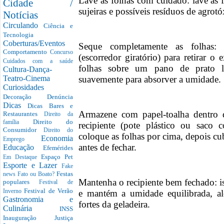
Lave as folhas com cuidado: lave as 
Cidade /
sujeiras e possíveis resíduos de agrotó
Notícias
Circulando
Ciência e
Tecnologia
Coberturas/Eventos
Seque completamente as folhas: 
Comportamento
Concurso
(escorredor giratório) para retirar o
Cuidados com a saúde
folhas sobre um pano de prato l
Cultura-Dança-
suavemente para absorver a umidade.
Teatro-Cinema
Curiosidades
Decoração
Denúncia
Dicas
Dicas Bares e
Armazene com papel-toalha dentro d
Restaurantes
Direito da
Direito do
família
recipiente (pote plástico ou saco
Consumidor
Direito do
coloque as folhas por cima, depois c
Economia
Emprego
antes de fechar.
Educação
Efemérides
Espaço Pet
Em Destaque
Esporte e Lazer
Fake
Festas
news
Fato ou Boato?
Mantenha o recipiente bem fechado: iss
populares
Festival de
Festival de Verão
e mantém a umidade equilibrada, al
Inverno
Gastronomia e
fortes da geladeira.
Culinária
INSS
Inauguração
Justiça