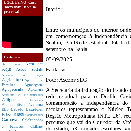
EXCLUSIVO! Caso
Joevellyn: De volta
Interior
pra casa!
Entre os municípios do interior onde
em comemoração à Independência d
Seabra, PaulRede estadual: 64 fanf
setembro na Bahia
Cadernos
05/09/2025
Acontece
3a. Idade
Fanfarras
Aqui
Acões Sociais
Afinando a língua
Foto: Ascom/SEC
Agricultura
Agricultura
Familiar
Agronegócio
A Secretaria da Educação do Estado (
Agropecuária
Apicultura
rede estadual para o Desfile Cív
Apicultura e Meliponicultura
Artigos
Autoestima
comemoração à Independência do 
Automobilismo
Avicultura
escolares representarão o Núcleo T
Babado
Bastidores
BBB
Brasil
Beleza
Região Metropolitana (NTE 26), reu
Caprinocultura
Carnaval
Celebridades
percurso que vai do Corredor da Vitó
e Famosos
Ciclismo
do estado, 53 unidades escolares, vi