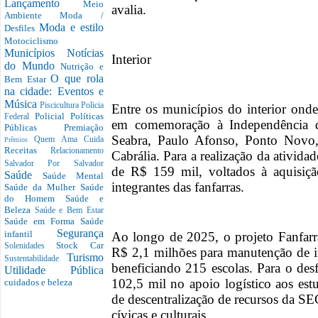
Lançamento
Meio
avalia.
Ambiente
Moda /
Moda e estilo
Desfiles
Motociclismo
Municípios
Notícias
Interior
do Mundo
Nutrição e
O que rola
Bem Estar
na cidade: Eventos e
Música
Piscicultura
Policia
Entre os municípios do interior onde
Policial
Políticas
Federal
em comemoração à Independência d
Públicas
Premiação
Seabra, Paulo Afonso, Ponto Novo,
Quem Ama Cuida
Prêmios
Receitas
Relacionamento
Cabrália. Para a realização da ativida
Salvador Por Salvador
de R$ 159 mil, voltados à aquisiçã
Saúde
Saúde Mental
integrantes das fanfarras.
Saúde da Mulher
Saúde
do Homem
Saúde e
Beleza
Saúde e Bem Estar
Saúde em Forma
Saúde
Segurança
infantil
Ao longo de 2025, o projeto Fanfarr
Stock Car
Solenidades
R$ 2,1 milhões para manutenção de i
Turismo
Sustentabilidade
beneficiando 215 escolas. Para o des
Utilidade Pública
102,5 mil no apoio logístico aos estud
cuidados e beleza
de descentralização de recursos da SE
cívicas e culturais.