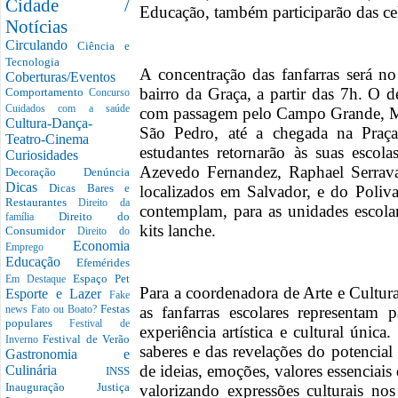
Cidade /
Educação, também participarão das ce
Notícias
Circulando
Ciência e
Tecnologia
A concentração das fanfarras será 
Coberturas/Eventos
bairro da Graça, a partir das 7h. O de
Comportamento
Concurso
Cuidados com a saúde
com passagem pelo Campo Grande, Me
Cultura-Dança-
São Pedro, até a chegada na Praç
Teatro-Cinema
estudantes retornarão às suas escol
Curiosidades
Azevedo Fernandez, Raphael Serrav
Decoração
Denúncia
Dicas
Dicas Bares e
localizados em Salvador, e do Poliv
Restaurantes
Direito da
contemplam, para as unidades escolar
Direito do
família
kits lanche.
Consumidor
Direito do
Economia
Emprego
Educação
Efemérides
Espaço Pet
Em Destaque
Para a coordenadora de Arte e Cultur
Esporte e Lazer
Fake
Festas
as fanfarras escolares representam
news
Fato ou Boato?
populares
Festival de
experiência artística e cultural únic
Festival de Verão
Inverno
saberes e das revelações do potencial 
Gastronomia e
de ideias, emoções, valores essenciais
Culinária
INSS
Inauguração
Justiça
valorizando expressões culturais nos 