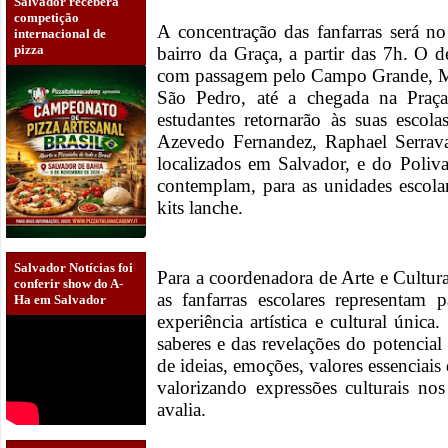
Salvador receberá
competição
A concentração das fanfarras será 
internacional de
pizza
bairro da Graça, a partir das 7h. O de
com passagem pelo Campo Grande, Me
São Pedro, até a chegada na Praç
estudantes retornarão às suas escol
Azevedo Fernandez, Raphael Serrav
localizados em Salvador, e do Poliv
contemplam, para as unidades escolar
kits lanche.
Salvador Notícias foi
Para a coordenadora de Arte e Cultur
conferir show do A-
as fanfarras escolares representam
Ha em Salvador
experiência artística e cultural únic
saberes e das revelações do potencial 
de ideias, emoções, valores essenciais
valorizando expressões culturais nos 
avalia.