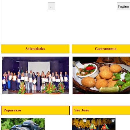
←
Página 
Solenidades
Gastronomia
Paparazzo
São João