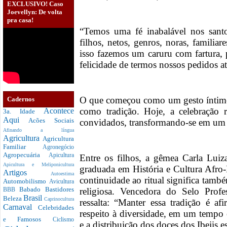
EXCLUSIVO! Caso
Joevellyn: De volta
pra casa!
“Temos uma fé inabalável nos san
filhos, netos, genros, noras, familia
isso fazemos um caruru com fartura,
felicidade de termos nossos pedidos a
O que começou como um gesto íntimo
Cadernos
como tradição. Hoje, a celebração r
Acontece
3a. Idade
Aqui
Acões Sociais
convidados, transformando-se em um m
Afinando a língua
Agricultura
Agricultura
Familiar
Agronegócio
Agropecuária
Apicultura
Entre os filhos, a gêmea Carla Luiz
Apicultura e Meliponicultura
graduada em História e Cultura Afro-B
Artigos
Autoestima
continuidade ao ritual significa també
Automobilismo
Avicultura
Babado
Bastidores
religiosa. Vencedora do Selo Profe
BBB
Brasil
Beleza
Caprinocultura
ressalta: “Manter essa tradição é afi
Carnaval
Celebridades
respeito à diversidade, em um tempo
e Famosos
Ciclismo
e a distribuição dos doces dos Ibejis 