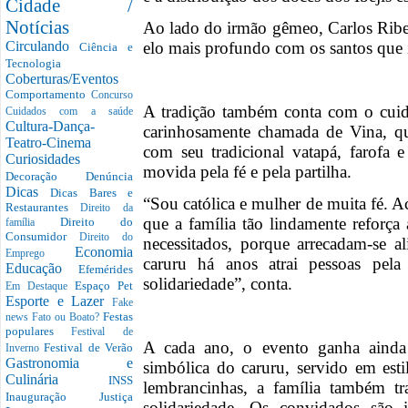
Cidade /
Notícias
Ao lado do irmão gêmeo, Carlos Ribei
elo mais profundo com os santos que 
Circulando
Ciência e
Tecnologia
Coberturas/Eventos
Comportamento
Concurso
A tradição também conta com o cuida
Cuidados com a saúde
Cultura-Dança-
carinhosamente chamada de Vina, qu
Teatro-Cinema
com seu tradicional vatapá, farofa e
Curiosidades
movida pela fé e pela partilha.
Decoração
Denúncia
Dicas
Dicas Bares e
“Sou católica e mulher de muita fé. A
Restaurantes
Direito da
que a família tão lindamente reforça
Direito do
família
Consumidor
Direito do
necessitados, porque arrecadam-se a
Economia
Emprego
caruru há anos atrai pessoas pela
Educação
Efemérides
solidariedade”, conta.
Espaço Pet
Em Destaque
Esporte e Lazer
Fake
Festas
news
Fato ou Boato?
populares
Festival de
A cada ano, o evento ganha ainda
Festival de Verão
Inverno
Gastronomia e
simbólica do caruru, servido em esti
Culinária
INSS
lembrancinhas, a família também t
Inauguração
Justiça
solidariedade. Os convidados são 