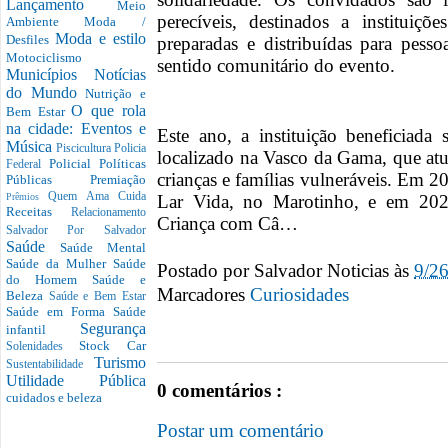
Lançamento
Meio
perecíveis, destinados a instituiçõ
Ambiente
Moda /
Moda e estilo
Desfiles
preparadas e distribuídas para pess
Motociclismo
sentido comunitário do evento.
Municípios
Notícias
do Mundo
Nutrição e
O que rola
Bem Estar
na cidade: Eventos e
Este ano, a instituição beneficiada
Música
Piscicultura
Policia
localizado na Vasco da Gama, que atu
Policial
Políticas
Federal
crianças e famílias vulneráveis. Em 2
Públicas
Premiação
Quem Ama Cuida
Lar Vida, no Marotinho, e em 2
Prêmios
Receitas
Relacionamento
Criança com Câ…
Salvador Por Salvador
Saúde
Saúde Mental
Saúde da Mulher
Saúde
Postado por
Salvador Noticias
às
9/2
do Homem
Saúde e
Marcadores
Curiosidades
Beleza
Saúde e Bem Estar
Saúde em Forma
Saúde
Segurança
infantil
Stock Car
Solenidades
Turismo
Sustentabilidade
Utilidade Pública
0 comentários :
cuidados e beleza
Postar um comentário