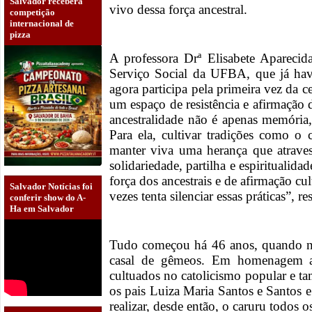
Salvador receberá
vivo dessa força ancestral.
competição
internacional de
pizza
A professora Drª Elisabete Aparecida
Serviço Social da UFBA, que já hav
agora participa pela primeira vez da c
um espaço de resistência e afirmação 
ancestralidade não é apenas memória,
Para ela, cultivar tradições como o
manter viva uma herança que atraves
solidariedade, partilha e espirituali
força dos ancestrais e de afirmação c
Salvador Notícias foi
vezes tenta silenciar essas práticas”, res
conferir show do A-
Ha em Salvador
Tudo começou há 46 anos, quando n
casal de gêmeos. Em homenagem 
cultuados no catolicismo popular e ta
os pais Luiza Maria Santos e Santos 
realizar, desde então, o caruru todos 