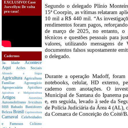
EXCLUSIVO! Caso
Segundo o delegado Plínio Monteir
Joevellyn: De volta
pra casa!
15ª Coorpin, as vítimas relataram apl
10 mil a R$ 440 mil. “As investigaçõ
rendimentos foram pagos, reforçando 
de março de 2025, no entanto, o s
técnicos e questões pessoais para jus
valores, utilizando mensagens de
documentos falsos supostamente emiti
o delegado.
Cadernos
Acontece
3a. Idade
Aqui
Acões Sociais
Afinando a língua
Durante a operação Madoff, foram 
Agricultura
Agricultura
notebooks, celular, HD externo, p
Familiar
Agronegócio
Agropecuária
caderno com anotações. O invest
Apicultura
Apicultura e Meliponicultura
Municipal de Santana do Ipanema par
Artigos
Autoestima
e, em seguida, levado à sede da Seg
Automobilismo
Avicultura
de Polícia Judiciária da Área 4 (AL),
Babado
Bastidores
BBB
Brasil
Beleza
Caprinocultura
da Comarca de Conceição do Coité/
Carnaval
Celebridades
e Famosos
Ciclismo