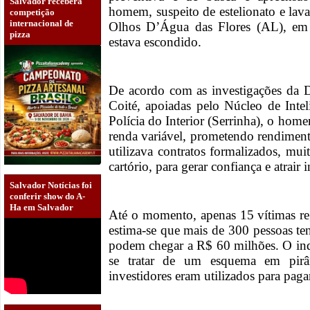
Salvador receberá
homem, suspeito de estelionato e lav
competição
internacional de
Olhos D’Água das Flores (AL), em r
pizza
estava escondido.
De acordo com as investigações da D
Coité, apoiadas pelo Núcleo de Inte
Polícia do Interior (Serrinha), o hom
renda variável, prometendo rendiment
utilizava contratos formalizados, m
cartório, para gerar confiança e atrair 
Salvador Notícias foi
conferir show do A-
Ha em Salvador
Até o momento, apenas 15 vítimas reg
estima-se que mais de 300 pessoas te
podem chegar a R$ 60 milhões. O inqu
se tratar de um esquema em pirâ
investidores eram utilizados para paga