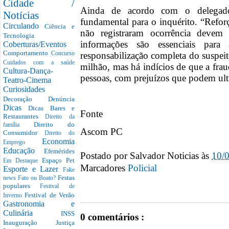
Cidade /
Ainda de acordo com o delegado
Notícias
fundamental para o inquérito. “Refor
Circulando
Ciência e
não registraram ocorrência devem 
Tecnologia
informações são essenciais para
Coberturas/Eventos
Comportamento
responsabilização completa do suspeit
Concurso
Cuidados com a saúde
milhão, mas há indícios de que a frau
Cultura-Dança-
pessoas, com prejuízos que podem ult
Teatro-Cinema
Curiosidades
Decoração
Denúncia
Dicas
Dicas Bares e
Fonte
Restaurantes
Direito da
Direito do
família
Ascom PC
Consumidor
Direito do
Economia
Emprego
Educação
Efemérides
Postado por
Salvador Noticias
às
10/
Espaço Pet
Em Destaque
Marcadores
Esporte e Lazer
Fake
Festas
news
Fato ou Boato?
populares
Festival de
Festival de Verão
Inverno
Gastronomia e
Culinária
INSS
0 comentários :
Inauguração
Justiça