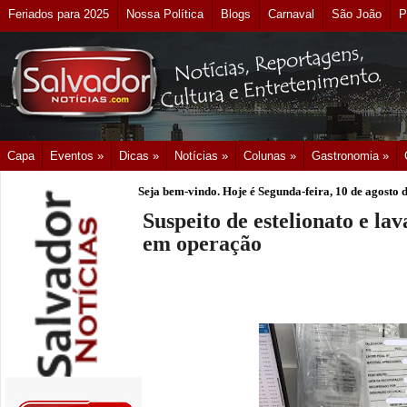
Feriados para 2025
Nossa Política
Blogs
Carnaval
São João
P
Capa
Eventos »
Dicas »
Notícias »
Colunas »
Gastronomia »
Seja bem-vindo. Hoje é
Segunda-feira, 10 de agosto 
Suspeito de estelionato e la
em operação