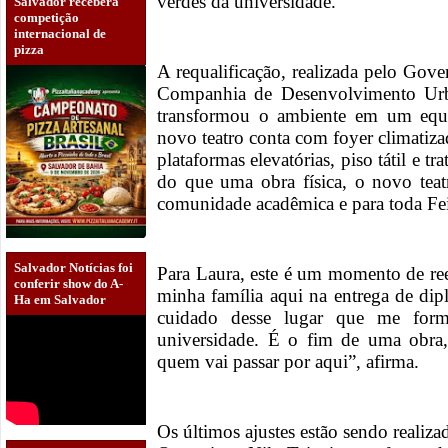
verdes da universidade.
Salvador receberá
competição
internacional de
pizza
A requalificação, realizada pelo Gov
Companhia de Desenvolvimento Urb
transformou o ambiente em um equi
novo teatro conta com foyer climatiza
plataformas elevatórias, piso tátil e t
do que uma obra física, o novo teat
comunidade acadêmica e para toda Fei
Salvador Notícias foi
Para Laura, este é um momento de ree
conferir show do A-
minha família aqui na entrega de di
Ha em Salvador
cuidado desse lugar que me form
universidade. É o fim de uma obra
quem vai passar por aqui”, afirma.
Os últimos ajustes estão sendo realiz