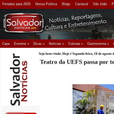
Feriados para 2025
Nossa Política
Blogs
Carnaval
São João
P
Capa
Eventos »
Dicas »
Notícias »
Colunas »
Gastronomia »
Seja bem-vindo. Hoje é
Segunda-feira, 10 de agosto 
Teatro da UEFS passa por te