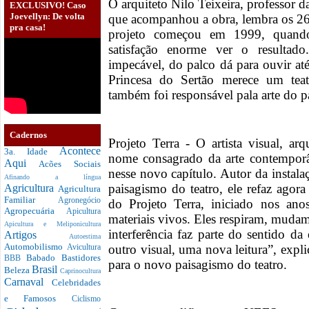
O arquiteto Nilo Teixeira, professor 
EXCLUSIVO! Caso
Joevellyn: De volta
que acompanhou a obra, lembra os 26 
pra casa!
projeto começou em 1999, quand
satisfação enorme ver o resultado
impecável, do palco dá para ouvir at
Princesa do Sertão merece um tea
também foi responsável pala arte do pa
Cadernos
Projeto Terra - O artista visual, arq
Acontece
3a. Idade
nome consagrado da arte contempor
Aqui
Acões Sociais
nesse novo capítulo. Autor da instal
Afinando a língua
paisagismo do teatro, ele refaz ago
Agricultura
Agricultura
Familiar
Agronegócio
do Projeto Terra, iniciado nos an
Agropecuária
Apicultura
materiais vivos. Eles respiram, muda
Apicultura e Meliponicultura
interferência faz parte do sentido
Artigos
Autoestima
Automobilismo
outro visual, uma nova leitura”, expli
Avicultura
Babado
Bastidores
BBB
para o novo paisagismo do teatro.
Brasil
Beleza
Caprinocultura
Carnaval
Celebridades
e Famosos
Ciclismo