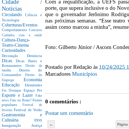
Cidade /
Com a requalificação, a UEFS pass
porte, que supera inclusive o do Nov
Notícias
que o governador Jerônimo Rodrigu
Circulando
Ciência e
nas próximas semanas. “Esse teatro 
Tecnologia
Coberturas/Eventos
assim como marcou a minha”, resume 
Comportamento
Concurso
Cuidados com a saúde
Cultura-Dança-
Teatro-Cinema
Foto: Gilberto Júnior / Ascom Conde
Curiosidades
Decoração
Denúncia
Dicas
Dicas Bares e
Restaurantes
Postado por
Redação
às
10/24/2025 
Direito da
Direito do
família
Marcadores
Municípios
Consumidor
Direito do
Economia
Emprego
Educação
Efemérides
Espaço Pet
Em Destaque
Esporte e Lazer
Fake
Festas
0 comentários :
news
Fato ou Boato?
populares
Festival de
Festival de Verão
Inverno
Postar um comentário
Gastronomia e
Culinária
INSS
←
Página 
Inauguração
Justiça