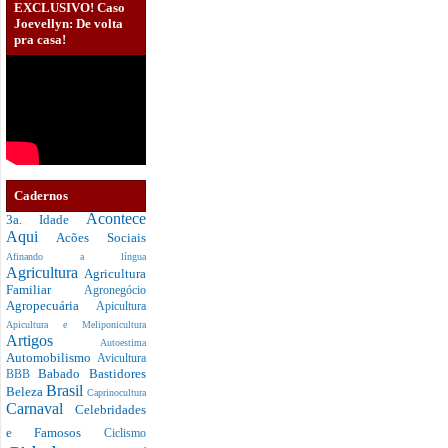
EXCLUSIVO! Caso
Joevellyn: De volta
pra casa!
Cadernos
Acontece
3a. Idade
Aqui
Acões Sociais
Afinando a língua
Agricultura
Agricultura
Familiar
Agronegócio
Agropecuária
Apicultura
Apicultura e Meliponicultura
Artigos
Autoestima
Automobilismo
Avicultura
Babado
Bastidores
BBB
Brasil
Beleza
Caprinocultura
Carnaval
Celebridades
e Famosos
Ciclismo