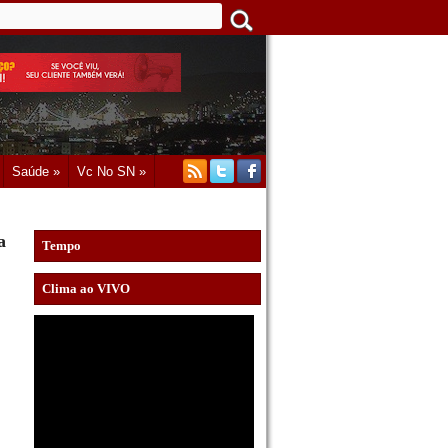
Saúde »
Vc No SN »
a
Tempo
Clima ao VIVO