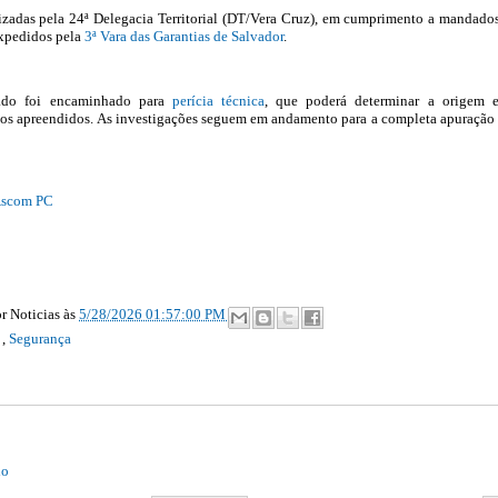
izadas pela 24ª Delegacia Territorial (DT/Vera Cruz), em cumprimento a mandado
expedidos pela
3ª Vara das Garantias de Salvador
.
zado foi encaminhado para
perícia técnica
, que poderá determinar a origem 
 fios apreendidos. As investigações seguem em andamento para a completa apuração
scom PC
r Noticias
às
5/28/2026 01:57:00 PM
l
,
Segurança
io