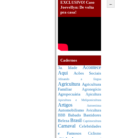
EXCLUSIVO! Caso
←
Joevellyn: De volta
pra casa!
Cadernos
Acontece
3a. Idade
Aqui
Acões Sociais
Afinando a língua
Agricultura
Agricultura
Familiar
Agronegócio
Agropecuária
Apicultura
Apicultura e Meliponicultura
Artigos
Autoestima
Automobilismo
Avicultura
Babado
Bastidores
BBB
Brasil
Beleza
Caprinocultura
Carnaval
Celebridades
e Famosos
Ciclismo