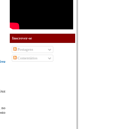
Inscrever-se
Postagens
Comentários
era
Cruz
, no
osto