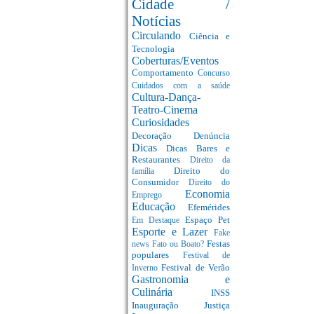
Cidade /
Notícias
Circulando
Ciência e
Tecnologia
Coberturas/Eventos
Comportamento
Concurso
Cuidados com a saúde
Cultura-Dança-
Teatro-Cinema
Curiosidades
Decoração
Denúncia
Dicas
Dicas Bares e
Restaurantes
Direito da
Direito do
família
Consumidor
Direito do
Economia
Emprego
Educação
Efemérides
Espaço Pet
Em Destaque
Esporte e Lazer
Fake
Festas
news
Fato ou Boato?
populares
Festival de
Festival de Verão
Inverno
Gastronomia e
Culinária
INSS
Inauguração
Justiça