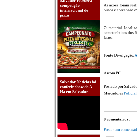
Salvador receberá
As ações foram real
competição
busca e apreensão 
internacional de
pizza
O material locali
características dos
fatos.
Fonte Divulgação/
A
Ascom PC
Salvador Notícias foi
Postado por
Salvado
conferir show do A-
Ha em Salvador
Marcadores
Policia
0 comentários :
Postar um comentár