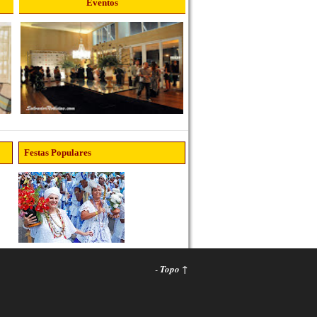
Eventos
Festas Populares
-
Topo ↑