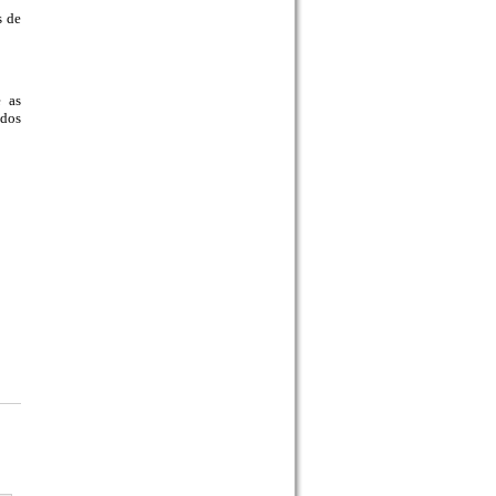
s de
e as
 dos