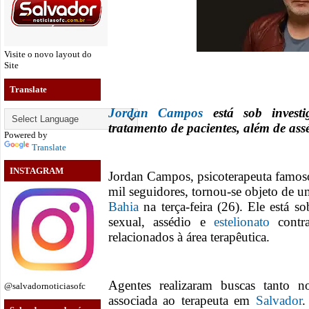
Visite o novo layout do
Site
Translate
Jordan Campos
está sob investi
tratamento de pacientes, além de ass
Powered by
Translate
INSTAGRAM
Jordan Campos, psicoterapeuta famoso
mil seguidores, tornou-se objeto de 
Bahia
na terça-feira (26). Ele está s
sexual, assédio e
estelionato
contra
relacionados à área terapêutica.
Agentes realizaram buscas tanto n
@salvadornoticiasofc
associada ao terapeuta em
Salvador
.