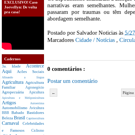
EXCLUSIVO! Caso
narrativas eram semelhantes. Mulh
Joevellyn: De volta
passaram por traumas ou têm dep
pra casa!
abordagem semelhante.
Postado por
Salvador Noticias
às
5/2
Marcadores
Cidade / Notícias
,
Circu
Cadernos
Acontece
3a. Idade
0 comentários :
Aqui
Acões Sociais
Afinando a língua
Postar um comentário
Agricultura
Agricultura
Familiar
Agronegócio
Agropecuária
←
Página 
Apicultura
Apicultura e Meliponicultura
Artigos
Autoestima
Automobilismo
Avicultura
Babado
Bastidores
BBB
Brasil
Beleza
Caprinocultura
Carnaval
Celebridades
e Famosos
Ciclismo