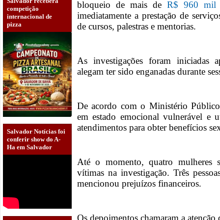
Salvador receberá
bloqueio de mais de
R$ 960 mil
competição
imediatamente a prestação de serviço
internacional de
pizza
de cursos, palestras e mentorias.
As investigações foram iniciadas
alegam ter sido enganadas durante sess
De acordo com o Ministério Público
em estado emocional vulnerável e ut
atendimentos para obter benefícios sex
Salvador Notícias foi
conferir show do A-
Ha em Salvador
Até o momento, quatro mulheres s
vítimas na investigação. Três pessoa
mencionou prejuízos financeiros.
Os depoimentos chamaram a atenção d