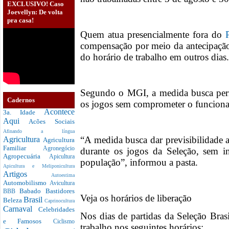
EXCLUSIVO! Caso
Joevellyn: De volta
pra casa!
Quem atua presencialmente fora do
compensação por meio da antecipação
do horário de trabalho em outros dias.
Segundo o MGI, a medida busca per
Cadernos
os jogos sem comprometer o funciona
Acontece
3a. Idade
Aqui
Acões Sociais
Afinando a língua
“A medida busca dar previsibilidade 
Agricultura
Agricultura
Familiar
Agronegócio
durante os jogos da Seleção, sem in
Agropecuária
Apicultura
população”, informou a pasta.
Apicultura e Meliponicultura
Artigos
Autoestima
Automobilismo
Avicultura
Babado
Bastidores
BBB
Veja os horários de liberação
Brasil
Beleza
Caprinocultura
Carnaval
Celebridades
Nos dias de partidas da Seleção Brasi
e Famosos
Ciclismo
trabalho nos seguintes horários: