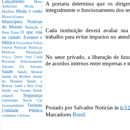
Lançamento
Meio
A portaria determina que os dirige
Ambiente
Moda /
integralmente o funcionamento dos ser
Moda e estilo
Desfiles
Motociclismo
Municípios
Notícias
do Mundo
Nutrição e
Cada instituição deverá avaliar sua
O que rola
Bem Estar
trabalho para evitar impactos no aten
na cidade: Eventos e
Música
Piscicultura
Policia
Policial
Políticas
Federal
Públicas
Premiação
No setor privado, a liberação de fun
Quem Ama Cuida
Prêmios
Receitas
Relacionamento
de acordos internos entre empresas e t
Salvador Por Salvador
Saúde
Saúde Mental
Saúde da Mulher
Saúde
do Homem
Saúde e
Beleza
Saúde e Bem Estar
Saúde em Forma
Saúde
Segurança
infantil
Stock Car
Solenidades
Turismo
Sustentabilidade
Postado por
Salvador Noticias
às
6/1
Utilidade Pública
Marcadores
Brasil
cuidados e beleza