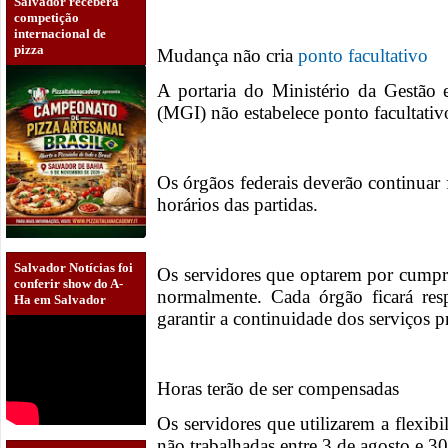
Salvador receberá
competição
internacional de
pizza
Mudança não cria
ponto facultativo
A portaria do Ministério da Gestão
(MGI) não estabelece ponto facultativ
Os órgãos federais deverão continua
horários das partidas.
Salvador Notícias foi
Os servidores que optarem por cumpri
conferir show do A-
normalmente. Cada órgão ficará res
Ha em Salvador
garantir a continuidade dos serviços p
Horas terão de ser compensadas
Os servidores que utilizarem a flexib
não trabalhadas entre 3 de agosto e 3