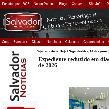
Feriados para 2025
Nossa Política
Blogs
Carnaval
São João
P
Capa
Eventos »
Dicas »
Notícias »
Colunas »
Gastronomia »
Seja bem-vindo. Hoje é
Segunda-feira, 10 de agosto 
Expediente reduzido em dias
de 2026